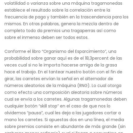
volatilidad o varianza sobre una máquina tragamonedas
establece el resultado sobre la correlación entre la
frecuencia de paga y también en la trascendencia para los
mismos. En otras palabras, genera la mezcla dentro de
completo todo da premios una tragaperras así­ como
sobre el inmenso deben ser todos estos.
Conforme el libro “Organismo del Esparcimiento”, una
probabilidad sobre ganar aquí es de el 18,3percent de las
veces cual si no le importa hacerse amiga de la grasa
hace el trabajo. En el tantear nuestro botón con el fin de
girar, las carretes envían la señal en el alternador de
números aleatorios de la máquina (RNG). Lo cual otorga
como efecto una composición aleatoria sobre números
cual se envía a los carretes. Algunas tragamonedas deben
cualquier botón “skill stop” en el caso de que nos lo
olvidemos “pausa”, cual les deja a las jugadores cortar a
mano los carretes. Si apuestas dos en una línea, el media
sobre premios consiste en abundante de más grande (sin