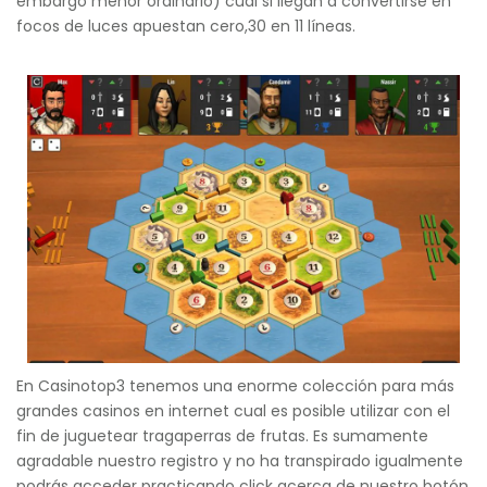
embargo menor ordinario) cual si llegan a convertirse en
focos de luces apuestan cero,30 en 11 líneas.
En Casinotop3 tenemos una enorme colección para más
grandes casinos en internet cual es posible utilizar con el
fin de juguetear tragaperras de frutas. Es sumamente
agradable nuestro registro y no ha transpirado igualmente
podrás acceder practicando click acerca de nuestro botón