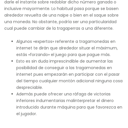
darle el instante sobre redoblar dicho número ganada o
inclusive mayormente. Lo habitual pasa porque se basen
alrededor revuelta de una naipe o bien en el saque sobre
una moneda. No obstante, podría ser una particularidad
cual puede cambiar de la tragaperras a una diferente.
Algunos «expertos» referente a tragamonedas en
internet te dirán que alrededor situar el máximum,
estás «forzando» el juego para que pague más.
Esto es sin duda imprescindible de aumentar las
posibilidad de conseguir a las tragamonedas en
internet pues empezarán en participar con el pasar
del tiempo cualquier montón adicional ninguna cosa
despreciable.
Además puede ofrecer una ráfaga de victorias
inferiores indumentarias malinterpretar el dinero
introducido durante máquina para que favorezca en
el jugador.