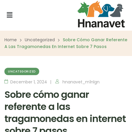
Home
Uncategorized
Sobre Cómo Ganar Referente
A Las Tragamonedas En Internet Sobre 7 Pasos
UNCATEGORIZED
December 1, 2024
hnanavet_m1nlgn
Sobre cómo ganar
referente a las
tragamonedas en internet
sobre 7 pasos