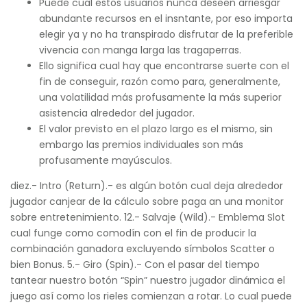
Puede cual estos usuarios nunca deseen arriesgar
abundante recursos en el insntante, por eso importa
elegir ya y no ha transpirado disfrutar de la preferible
vivencia con manga larga las tragaperras.
Ello significa cual hay que encontrarse suerte con el
fin de conseguir, razón como para, generalmente,
una volatilidad más profusamente la más superior
asistencia alrededor del jugador.
El valor previsto en el plazo largo es el mismo, sin
embargo las premios individuales son más
profusamente mayúsculos.
diez.- Intro (Return).- es algún botón cual deja alrededor
jugador canjear de la cálculo sobre paga an una monitor
sobre entretenimiento. 12.- Salvaje (Wild).- Emblema Slot
cual funge como comodín con el fin de producir la
combinación ganadora excluyendo símbolos Scatter o
bien Bonus. 5.- Giro (Spin).- Con el pasar del tiempo
tantear nuestro botón “Spin” nuestro jugador dinámica el
juego así­ como los rieles comienzan a rotar. Lo cual puede