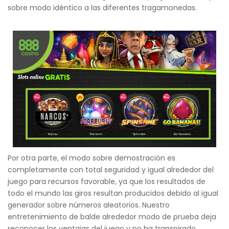
sobre modo idéntico a las diferentes tragamonedas.
Por otra parte, el modo sobre demostración es
completamente con total seguridad y igual alrededor del
juego para recursos favorable, ya que los resultados de
todo el mundo las giros resultan producidos debido al igual
generador sobre números aleatorios. Nuestro
entretenimiento de balde alrededor modo de prueba deja
reconocer los ventajas del juego y no ha transpirado