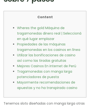
Content
Wheres the gold Máquina de
tragamonedas dinero real | Seleccioná
en qué lugar emplazar
Propiedades de las máquinas
tragamonedas en los casinos en línea
Utilizar las bonificaciones de casino
así­ como las tiradas gratuitas
Mejores Casinos En internet de Perú
Tragamonedas con manga larga
potenciadores de puesta
Mayormente recomendaciones de
apuestas y no ha transpirado casino
Tenemos slots diseñadas con manga larga otras