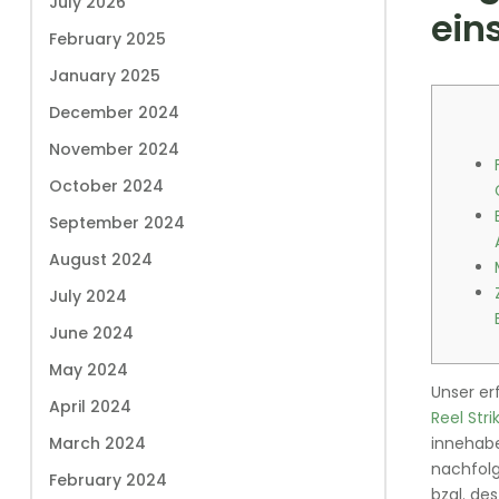
July 2026
eins
February 2025
January 2025
December 2024
November 2024
October 2024
September 2024
August 2024
July 2024
June 2024
May 2024
Unser er
April 2024
Reel Str
March 2024
innehabe
nachfol
February 2024
bzgl. de