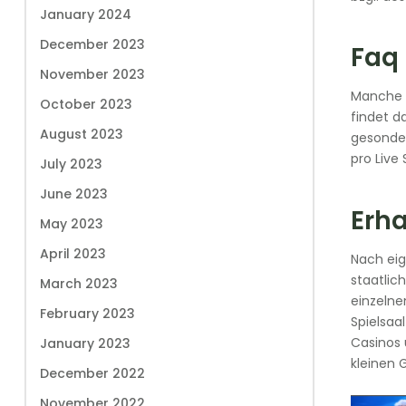
January 2024
December 2023
Faq 
November 2023
Manche d
October 2023
findet d
August 2023
gesonder
pro Live 
July 2023
June 2023
Erha
May 2023
April 2023
Nach eig
staatlic
March 2023
einzelne
February 2023
Spielsaa
Casinos 
January 2023
kleinen 
December 2022
November 2022