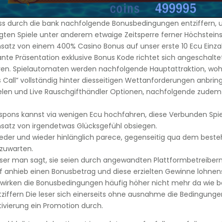
 durch die bank nachfolgende Bonusbedingungen entziffern, um
gten Spiele unter anderem etwaige Zeitsperre ferner Höchstein
nsatz von einem 400% Casino Bonus auf unser erste 10 Ecu Einza
ante Präsentation exklusive Bonus Kode richtet sich angeschalte
ren. Spielautomaten werden nachfolgende Hauptattraktion, wohi
 Call” vollständig hinter diesseitigen Wettanforderungen anbrin
elen und Live Rauschgifthändler Optionen, nachfolgende zudem
spons kannst via wenigen Ecu hochfahren, diese Verbunden Sp
nsatz von irgendetwas Glücksgefühl obsiegen.
eder und wieder hinlänglich parece, gegenseitig qua dem beste
zuwarten.
ser man sagt, sie seien durch angewandten Plattformbetreibern er
f anhieb einen Bonusbetrag und diese erzielten Gewinne lohne
nwirken die Bonusbedingungen häufig höher nicht mehr da wie b
tziffern Die leser sich einerseits ohne ausnahme die Bedingung
tivierung ein Promotion durch.