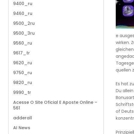
9400_ru
9460_ru
9500_2ru
9500_3ru
e ausges
wirken. 
9560_ru
gleichen
9617_tr
angedach
9620_ru
Tagesges
quellen 
9750_ru
9820_ru
Es hat z
Du allei
9990_tr
Bonusart
Acesse O Site Oficial E Aposte Online –
Schrifts
561
of Deuts
adderall
konzentri
AI News
Prinzipie