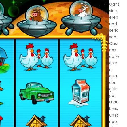
Ganz
sich
eren
und
seriö
sen
Casi
nos
aufw
eise
n
qua
die
gülti
ge
Erlau
bnis,
unse
r bei