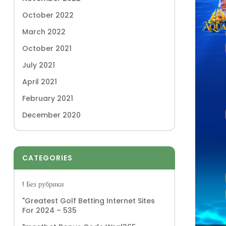
October 2022
March 2022
October 2021
July 2021
April 2021
February 2021
December 2020
CATEGORIES
! Без рубрики
"Greatest Golf Betting Internet Sites
For 2024 – 535