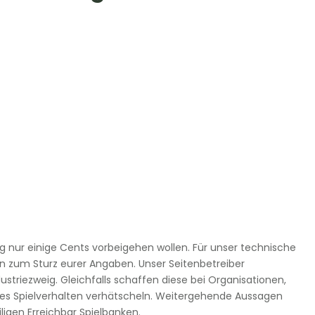
 nur einige Cents vorbeigehen wollen. Für unser technische
n zum Sturz eurer Angaben. Unser Seitenbetreiber
ustriezweig.
Gleichfalls schaffen diese bei Organisationen,
s Spielverhalten verhätscheln. Weitergehende Aussagen
iligen Erreichbar Spielbanken.