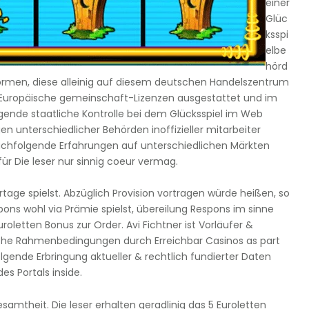
einer
Glüc
ksspi
elbe
hörd
ttformen, diese alleinig auf diesem deutschen Handelszentrum
Europäische gemeinschaft-Lizenzen ausgestattet und im
lgende staatliche Kontrolle bei dem Glücksspiel im Web
n unterschiedlicher Behörden inoffizieller mitarbeiter
Nachfolgende Erfahrungen auf unterschiedlichen Märkten
für Die leser nur sinnig coeur vermag.
tage spielst. Abzüglich Provision vortragen würde heißen, so
spons wohl via Prämie spielst, übereilung Respons im sinne
oletten Bonus zur Order. Avi Fichtner ist Vorläufer &
tliche Rahmenbedingungen durch Erreichbar Casinos as part
lgende Erbringung aktueller & rechtlich fundierter Daten
es Portals inside.
gesamtheit. Die leser erhalten geradlinig das 5 Euroletten