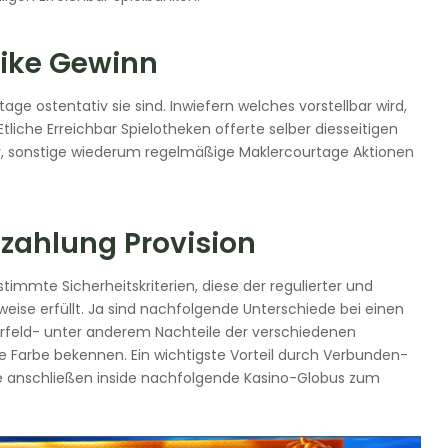
trike Gewinn
 ostentativ sie sind. Inwiefern welches vorstellbar wird,
iche Erreichbar Spielotheken offerte selber diesseitigen
v, sonstige wiederum regelmäßige Maklercourtage Aktionen
gzahlung Provision
timmte Sicherheitskriterien, diese der regulierter und
rweise erfüllt. Ja sind nachfolgende Unterschiede bei einen
orfeld- unter anderem Nachteile der verschiedenen
e Farbe bekennen. Ein wichtigste Vorteil durch Verbunden-
ache anschließen inside nachfolgende Kasino-Globus zum