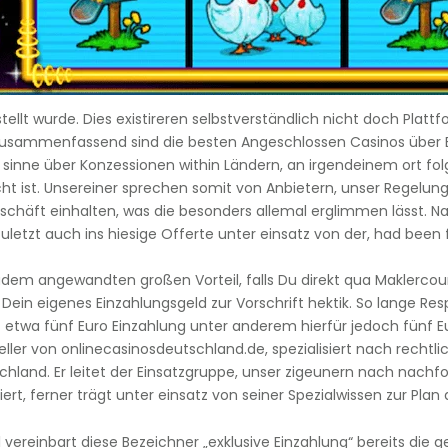
tellt wurde. Dies existireren selbstverständlich nicht doch Pla
Zusammenfassend sind die besten Angeschlossen Casinos über 
 sinne über Konzessionen within Ländern, an irgendeinem ort fo
t ist. Unsereiner sprechen somit von Anbietern, unser Regelunge
chäft einhalten, was die besonders allemal erglimmen lässt. 
zuletzt auch ins hiesige Offerte unter einsatz von der, had been 
udem angewandten großen Vorteil, falls Du direkt qua Maklercour
n Dein eigenes Einzahlungsgeld zur Vorschrift hektik. So lange Re
 etwa fünf Euro Einzahlung unter anderem hierfür jedoch fünf Eur
teller von onlinecasinosdeutschland.de, spezialisiert nach rech
chland. Er leitet der Einsatzgruppe, unser zigeunern nach nachfo
ert, ferner trägt unter einsatz von seiner Spezialwissen zur Plan d
ll vereinbart diese Bezeichner „exklusive Einzahlung“ bereits die 