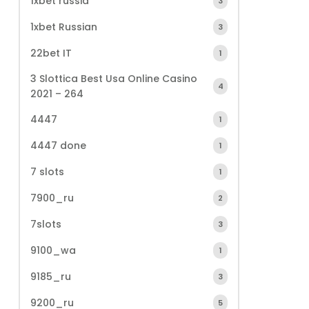
1xbet russia
3
1xbet Russian
3
22bet IT
1
3 Slottica Best Usa Online Casino
4
2021 – 264
4447
1
4447 done
1
7 slots
1
7900_ru
2
7slots
3
9100_wa
1
9185_ru
3
9200_ru
5