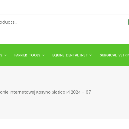
TS
FARRIER TOOLS
EQUINE DENTAL INST
SURGICAL VETRI
tronie Internetowej Kasyno Slotica Pl 2024 – 67