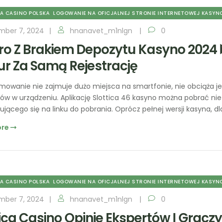
A CASINO POLSKA ️ LOGOWANIE NA OFICJALNEJ STRONIE INTERNETOWEJ KASYNO
ber 7, 2024
hnanavet_m1nlgn
0
uro Z Brakiem Depozytu Kasyno 2024
Eur Za Samą Rejestrację
owanie nie zajmuje dużo miejsca na smartfonie, nie obciąża je
w w urządzeniu. Aplikację Slottica 46 kasyno można pobrać nie
ującego się na linku do pobrania. Oprócz pełnej wersji kasyna, 
ore
A CASINO POLSKA ️ LOGOWANIE NA OFICJALNEJ STRONIE INTERNETOWEJ KASYNO
ber 7, 2024
hnanavet_m1nlgn
0
tica Casino Opinie Ekspertów I Graczy