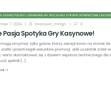
A CASINO POLSKA ️ LOGOWANIE NA OFICJALNEJ STRONIE INTERNETOWEJ KASYNO
ber 7, 2024
hnanavet_m1nlgn
0
e Pasja Spotyka Gry Kasynowe!
mogą otrzymać tylko goście, którzy założyli konto na stronie Slott
j szafki i przestrzegali warunków promocji. Jeśli uczestnik zrobił
y, warto skontaktować się z działem wsparcia technicznego dla
zucić spełnili […]
ore