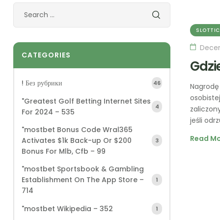
SLOTTIC
Decem
CATEGORIES
Gdzi
! Без рубрики
46
Nagrodę 
osobiste
"Greatest Golf Betting Internet Sites
4
zaliczon
For 2024 – 535
jeśli odr
"mostbet Bonus Code Wral365
Read M
Activates $1k Back-up Or $200
3
Bonus For Mlb, Cfb – 99
"‎mostbet Sportsbook & Gambling
Establishment On The App Store –
1
714
"mostbet Wikipedia – 352
1