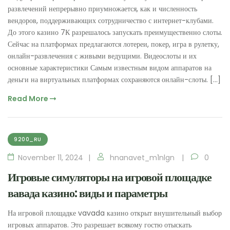
развлечений непрерывно приумножается, как и численность
вендоров, поддерживающих сотрудничество с интернет-клубами.
До этого казино 7К разрешалось запускать преимущественно слоты.
Сейчас на платформах предлагаются лотереи, покер, игра в рулетку,
онлайн-развлечения с живыми ведущими. Видеослоты и их
основные характеристики Самым известным видом аппаратов на
деньги на виртуальных платформах сохраняются онлайн-слоты. […]
Read More
9200_RU
November 11, 2024
hnanavet_m1nlgn
0
Игровые симуляторы на игровой площадке
вавада казино: виды и параметры
На игровой площадке vavada казино открыт внушительный выбор
игровых аппаратов. Это разрешает всякому гостю отыскать