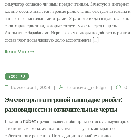
симулятор согласно личным предпочтениям. Зачастую в интернет-
казино обеспечиваются игровые развлечения, быстрые автоматы и
аппараты с настольными играми. У разного вида симулятора есть
свои характеристики, которые следует учесть перед стартом.
Автоматы с барабанами Игровые симуляторы подобного варианта
составляют подавляющую долю ассортимента […]
Read More
9200_RU
November 11, 2024
hnanavet_m1nlgn
0
Эмуляторы на игровой площадке риобет:
разновидности и отличительные черты
В казино riobet предоставляется обширный список симуляторов.
Это помогает всякому пользователю загрузить аппарат по
собственному решению. По традиции в онлайн-казино