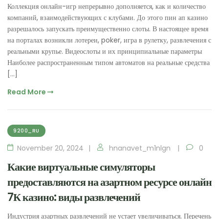
Коллекция онлайн-игр непрерывно дополняется, как и количество
компаний, взаимодействующих с клубами. До этого пин ап казино
разрешалось запускать преимущественно слоты. В настоящее время
на порталах возникли лотереи, poker, игра в рулетку, развлечения с
реальными крупье. Видеослоты и их принципиальные параметры
Наиболее распространенным типом автоматов на реальные средства
[…]
Read More
9200_RU
November 20, 2024
hnanavet_m1nlgn
0
Какие виртуальные симуляторы
предоставляются на азартном ресурсе онлайн
7К казино: виды развлечений
Индустрия азартных развлечений не устает увеличиваться. Перечень