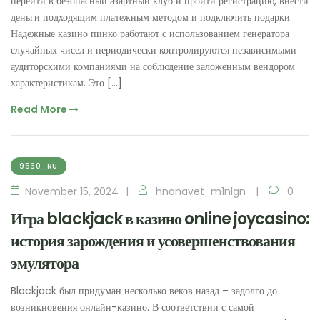
перейти в безопасный азартный клуб и пройти регистрацию, внести
деньги подходящим платежным методом и подключить подарки.
Надежные казино пинко работают с использованием генератора
случайных чисел и периодически контролируются независимыми
аудиторскими компаниями на соблюдение заложенным вендором
характеристикам. Это […]
Read More
9560_RU
November 15, 2024
hnanavet_m1nlgn
0
Игра blackjack в казино online joycasino:
история зарождения и усовершенствования
эмулятора
Blackjack был придуман несколько веков назад – задолго до
возникновения онлайн-казино. В соответствии с самой