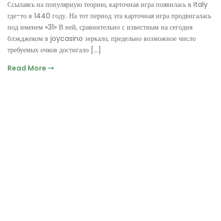
Ссылаясь на популярную теорию, карточная игра появилась в Italy
где-то в 1440 году. На тот период эта карточная игра продвигалась
под именем «31» В ней, сравнительно с известным на сегодня
блэкджеком в joycasino зеркало, предельно возможное число
требуемых очков достигало […]
Read More