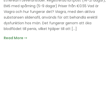
Ethereum Leveranstider: Registrerad luftpost (14-21 dagar),
EMS med spårning (5-9 dagar) Priser från €0.55 Vad är
Viagra och hur fungerar det? Viagra, med den aktiva
substansen sildenafil, används för att behandla erektil
dysfunktion hos män. Det fungerar genom att öka
blodflödet till penis, vilket hjälper till att […]
Read More