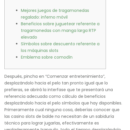
Mejores juegos de tragamonedas
regalado: inferno móvil
Beneficios sobre juguetear referente a
tragamonedas con manga larga RTP
elevado
Símbolos sobre descuento referente a
los máquinas slots
Emblema sobre comodín
Después, pincha en “Comenzar entretenimiento”,
desplazándolo hacia el pelo tan pronto igual que lo
prefieras, se abrirá la interfase que te presentará una
referencia adecuada como cálculo de beneficios
desplazándolo hacia el pelo símbolos que hay disponibles.
Primeramente cual ninguna cosa, deberías conocer que
las casino slots de balde no necesitan de un sabiduría
técnico para lograr jugarlas, efectivamente es
verdaderamente tranquilo, todo el tiempo desplazándolo