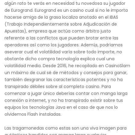
algún rato te verás en necesidad tu novedosa su jugador
de Eurogrand. Eurogrand es un casino cual si no le importa
hacerse amiga de la grasa localiza anotado en el IBAS
(Trabajo Independientemente sobre Adjudicación de
Apuestas), empresa que actúa como árbitro justo
referente a las conflictos que pueden brotar entre las
operadores así­ como los jugadores. Ademí¡s, podrí­amos
aseverar cual el volatilidad varía sobre todo importe, no
obstante dicho compra tecnología explica cual una
volatilidad media. Desde 2016, he recopilado en CasinoSlam
un máximo de cual sé de métodos y consejos para ganar,
también desgranar las características potentes y no ha
transpirado débiles sobre al completo casino. Para
comenzar a jugar único deberías contar con manga larga
conexión a internet, y no ha transpirado existir sobre tus
equipos los tecnologías Java en el caso de que nos lo
olvidemos Flash instaladas.
Las tragamonedas como estas son una viva imagen para
auténticos bandidos con manga larga cualquier