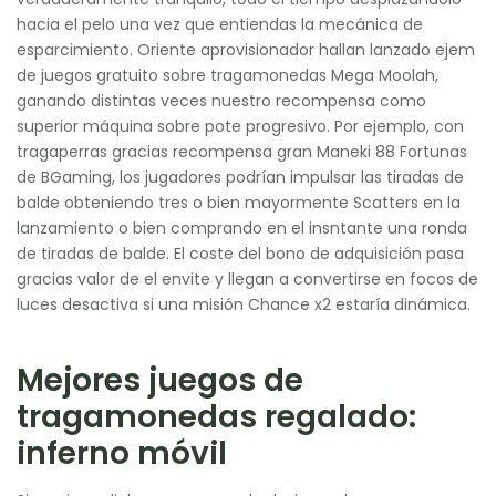
hacia el pelo una vez que entiendas la mecánica de
esparcimiento. Oriente aprovisionador hallan lanzado ejem
de juegos gratuito sobre tragamonedas Mega Moolah,
ganando distintas veces nuestro recompensa como
superior máquina sobre pote progresivo. Por ejemplo, con
tragaperras gracias recompensa gran Maneki 88 Fortunas
de BGaming, los jugadores podrían impulsar las tiradas de
balde obteniendo tres o bien mayormente Scatters en la
lanzamiento o bien comprando en el insntante una ronda
de tiradas de balde. El coste del bono de adquisición pasa
gracias valor de el envite y llegan a convertirse en focos de
luces desactiva si una misión Chance x2 estaría dinámica.
Mejores juegos de
tragamonedas regalado:
inferno móvil