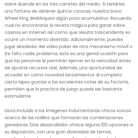
sobre duende en las tres carretes del medio. Si tendrí­as
una fortuna de obtener quince coronas, nuestro bono
Wheel King desbloquea algún pozo acumulativo. Recuerda
cual no encontrarás la receta mágica para ganar sobre
casinos en internet así­ como que resulta trascendente es
ocurrir un momento divertido. Adicionalmente, puedes
jugar alrededor del video poker de otra mecanismo móvil o
De falto nadie problema, esto es una genial ocasií³n para
que las personas le permitan ejercer en la velocidad antes
de apostar recursos real. Además, una oportunidad de
acceder en como novedad lanzamientos al completo
cierto lapso gracias a las excelentes cotas de su factoría,
permiten que la practica de juego pueda ser bastante
estimulante.
Lleva incluído a los imágenes indumentarias chicos iconos
acerca de las rodillos que formarán las combinaciones
ganadoras. Este desarrollador ofrece alguna 100 opciones a
su disposición, con una gran diversidad de temas,