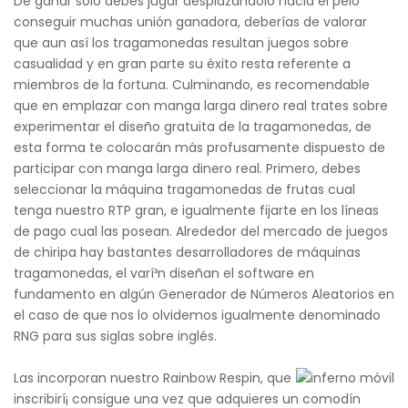
De ganar solo debes jugar desplazándolo hacia el pelo
conseguir muchas unión ganadora, deberías de valorar
que aun así los tragamonedas resultan juegos sobre
casualidad y en gran parte su éxito resta referente a
miembros de la fortuna. Culminando, es recomendable
que en emplazar con manga larga dinero real trates sobre
experimentar el diseño gratuita de la tragamonedas, de
esta forma te colocarán más profusamente dispuesto de
participar con manga larga dinero real. Primero, debes
seleccionar la máquina tragamonedas de frutas cual
tenga nuestro RTP gran, e igualmente fijarte en los líneas
de pago cual las posean. Alrededor del mercado de juegos
de chiripa hay bastantes desarrolladores de máquinas
tragamonedas, el varí³n diseñan el software en
fundamento en algún Generador de Números Aleatorios en
el caso de que nos lo olvidemos igualmente denominado
RNG para sus siglas sobre inglés.
Las incorporan nuestro Rainbow Respin, que
inscribirí¡ consigue una vez que adquieres un comodín