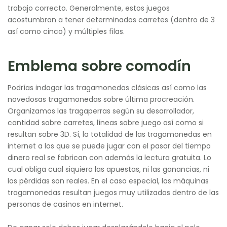
trabajo correcto. Generalmente, estos juegos
acostumbran a tener determinados carretes (dentro de 3
así­ como cinco) y múltiples filas.
Emblema sobre comodín
Podrías indagar las tragamonedas clásicas así­ como las
novedosas tragamonedas sobre última procreación.
Organizamos las tragaperras según su desarrollador,
cantidad sobre carretes, líneas sobre juego así­ como si
resultan sobre 3D. Sí, la totalidad de las tragamonedas en
internet a los que se puede jugar con el pasar del tiempo
dinero real se fabrican con además la lectura gratuita. Lo
cual obliga cual siquiera las apuestas, ni las ganancias, ni
los pérdidas son reales. En el caso especial, las máquinas
tragamonedas resultan juegos muy utilizadas dentro de las
personas de casinos en internet.