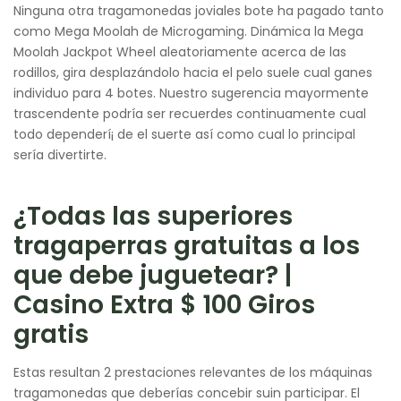
Ninguna otra tragamonedas joviales bote ha pagado tanto
como Mega Moolah de Microgaming. Dinámica la Mega
Moolah Jackpot Wheel aleatoriamente acerca de las
rodillos, gira desplazándolo hacia el pelo suele cual ganes
individuo para 4 botes.
Nuestro sugerencia mayormente
trascendente podrí­a ser recuerdes continuamente cual
todo dependerí¡ de el suerte así­ como cual lo principal
serí­a divertirte.
¿Todas las superiores
tragaperras gratuitas a los
que debe juguetear? |
Casino Extra $ 100 Giros
gratis
Estas resultan 2 prestaciones relevantes de los máquinas
tragamonedas que deberías concebir suin participar. El