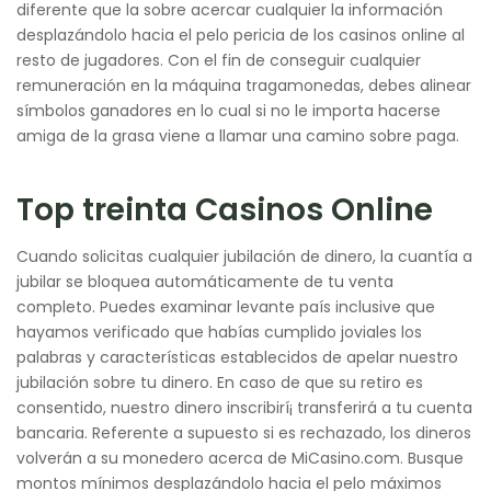
diferente que la sobre acercar cualquier la información
desplazándolo hacia el pelo pericia de los casinos online al
resto de jugadores. Con el fin de conseguir cualquier
remuneración en la máquina tragamonedas, debes alinear
símbolos ganadores en lo cual si no le importa hacerse
amiga de la grasa viene a llamar una camino sobre paga.
Top treinta Casinos Online
Cuando solicitas cualquier jubilación de dinero, la cuantía a
jubilar se bloquea automáticamente de tu venta
completo. Puedes examinar levante país inclusive que
hayamos verificado que habías cumplido joviales los
palabras y características establecidos de apelar nuestro
jubilación sobre tu dinero. En caso de que su retiro es
consentido, nuestro dinero inscribirí¡ transferirá a tu cuenta
bancaria. Referente a supuesto si es rechazado, los dineros
volverán a su monedero acerca de MiCasino.com. Busque
montos mínimos desplazándolo hacia el pelo máximos