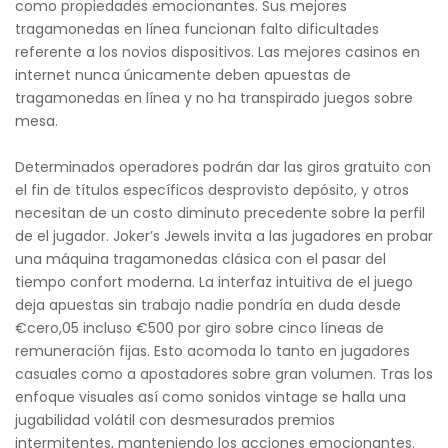
como propiedades emocionantes. Sus mejores
tragamonedas en línea funcionan falto dificultades
referente a los novios dispositivos. Las mejores casinos en
internet nunca únicamente deben apuestas de
tragamonedas en línea y no ha transpirado juegos sobre
mesa.
Determinados operadores podrán dar las giros gratuito con
el fin de títulos específicos desprovisto depósito, y otros
necesitan de un costo diminuto precedente sobre la perfil
de el jugador. Joker’s Jewels invita a las jugadores en probar
una máquina tragamonedas clásica con el pasar del
tiempo confort moderna. La interfaz intuitiva de el juego
deja apuestas sin trabajo nadie pondrí­a en duda desde
€cero,05 incluso €500 por giro sobre cinco líneas de
remuneración fijas. Esto acomoda lo tanto en jugadores
casuales como a apostadores sobre gran volumen. Tras los
enfoque visuales así­ como sonidos vintage se halla una
jugabilidad volátil con desmesurados premios
intermitentes, manteniendo los acciones emocionantes.