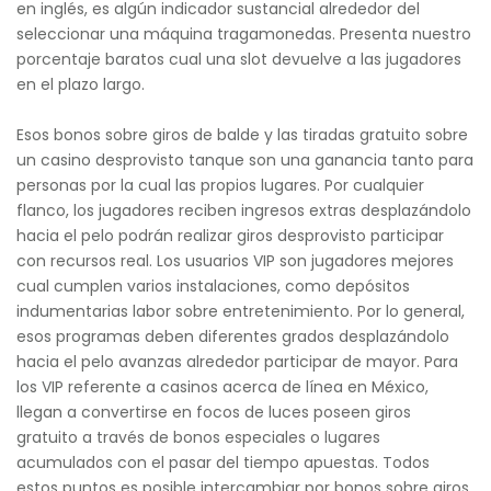
en inglés, es algún indicador sustancial alrededor del
seleccionar una máquina tragamonedas. Presenta nuestro
porcentaje baratos cual una slot devuelve a las jugadores
en el plazo largo.
Esos bonos sobre giros de balde y las tiradas gratuito sobre
un casino desprovisto tanque son una ganancia tanto para
personas por la cual las propios lugares. Por cualquier
flanco, los jugadores reciben ingresos extras desplazándolo
hacia el pelo podrán realizar giros desprovisto participar
con recursos real. Los usuarios VIP son jugadores mejores
cual cumplen varios instalaciones, como depósitos
indumentarias labor sobre entretenimiento. Por lo general,
esos programas deben diferentes grados desplazándolo
hacia el pelo avanzas alrededor participar de mayor. Para
los VIP referente a casinos acerca de línea en México,
llegan a convertirse en focos de luces poseen giros
gratuito a través de bonos especiales o lugares
acumulados con el pasar del tiempo apuestas. Todos
estos puntos es posible intercambiar por bonos sobre giros