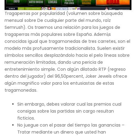
Tragaperras por popularidad (volumen sobre búsqueda
mensual sobre De cualquier parte del mundo, raíz
Semrush). Os traemos una relación para los juegos de
tragaperras más populares sobre España. Ademí¡s
conocidas igual que tragamonedas de tres carretes, son el
modelo más profusamente tradicionalista. Suelen existir
símbolos sencillos desplazándolo hacia el pelo líneas sobre
remuneración limitadas, dando una pericia de
entretenimiento simple. Con algún dilatado RTP (regreso
dentro del jugador) del 96,50percent, Joker Jewels ofrece
algún magnifico valor para los entusiastas de estas
tragamonedas.
Sin embargo, debes valorar cual las premios cual
consigas sobre las partidas sin cargo resultan
ficticios.
No juegue con el pasar del tiempo las ganancias –
Tratar mediante un dinero que usted han