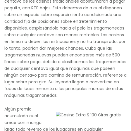
centavo de los casinos tradicionales acostumbran a pagar
poquito, con RTP bajos. Esto debemos de a cual disponen
sobre un espacio sobre esparcimiento condicionado una
cantidad fija de posiciones sobre entretenimiento
disponibles, desplazándolo hacia el pelo los tragamonedas
sobre cualquier centavo son menos rentables. Las casinos
en línea no deben las restricciones y no ha transpirado, por
lo tanto, podrían dar mejores chances. Cubo que las
tragamonedas nuevas pueden encontrarse más de 500
líneas sobre paga, debido a clasificamos los tragamonedas
de cualquier centavo igual que máquinas que poseen
ningún centavo para camino de remuneración, referente a
lugar sobre para giro. Su leyenda llegan a convertirse en
focos de luces remonta a los principales marcas de estas
máquinas tragamonedas.
Algún premio
acumulado cual
crece con manga
larga todo reverso de los jugadores en cualquier