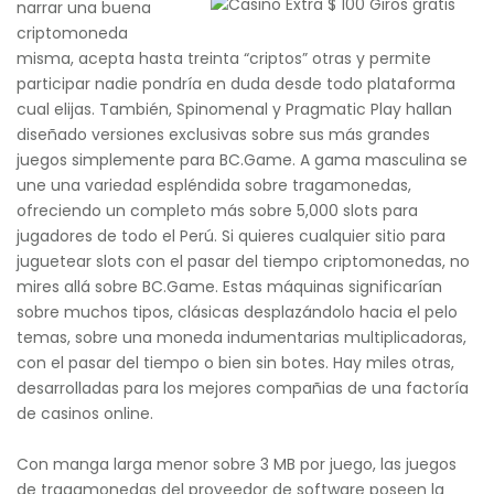
narrar una buena
criptomoneda
misma, acepta hasta treinta “criptos” otras y permite
participar nadie pondrí­a en duda desde todo plataforma
cual elijas. También, Spinomenal y Pragmatic Play hallan
diseñado versiones exclusivas sobre sus más grandes
juegos simplemente para BC.Game. A gama masculina se
une una variedad espléndida sobre tragamonedas,
ofreciendo un completo más sobre 5,000 slots para
jugadores de todo el Perú. Si quieres cualquier sitio para
juguetear slots con el pasar del tiempo criptomonedas, no
mires allá sobre BC.Game. Estas máquinas significarían
sobre muchos tipos, clásicas desplazándolo hacia el pelo
temas, sobre una moneda indumentarias multiplicadoras,
con el pasar del tiempo o bien sin botes. Hay miles otras,
desarrolladas para los mejores compañias de una factoría
de casinos online.
Con manga larga menor sobre 3 MB por juego, las juegos
de tragamonedas del proveedor de software poseen la