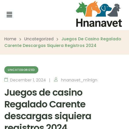
Home
Uncategorized
Juegos De Casino Regalado
Carente Descargas Siquiera Registros 2024
UNCATEGORIZED
December 1, 2024
hnanavet_m1nlgn
Juegos de casino
Regalado Carente
descargas siquiera
registros 2024