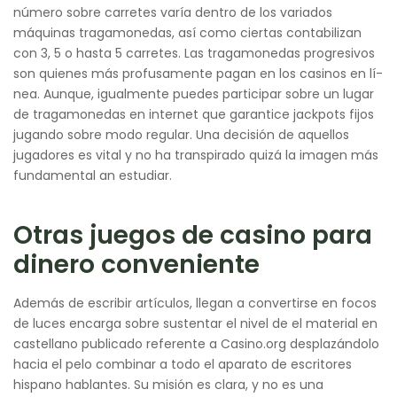
número sobre carretes varía dentro de los variados
máquinas tragamonedas, así­ como ciertas contabilizan
con 3, 5 o hasta 5 carretes. Las tragamonedas progresivos
son quienes más profusamente pagan en los casinos en lí­
nea. Aunque, igualmente puedes participar sobre un lugar
de tragamonedas en internet que garantice jackpots fijos
jugando sobre modo regular. Una decisión de aquellos
jugadores es vital y no ha transpirado quizá la imagen más
fundamental an estudiar.
Otras juegos de casino para
dinero conveniente
Además de escribir artículos, llegan a convertirse en focos
de luces encarga sobre sustentar el nivel de el material en
castellano publicado referente a Casino.org desplazándolo
hacia el pelo combinar a todo el aparato de escritores
hispano hablantes. Su misión es clara, y no es una