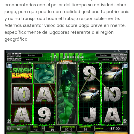
emparentados con el pasar del tiempo su actividad sobre
juego, para que pueda con facilidad gestiona tu patrimonio
y no ha transpirado hace el trabajo responsablemente.
Además sustentar velocidad sobre paga breve en mente,
específicamente de jugadores referente a el región
geográfica.