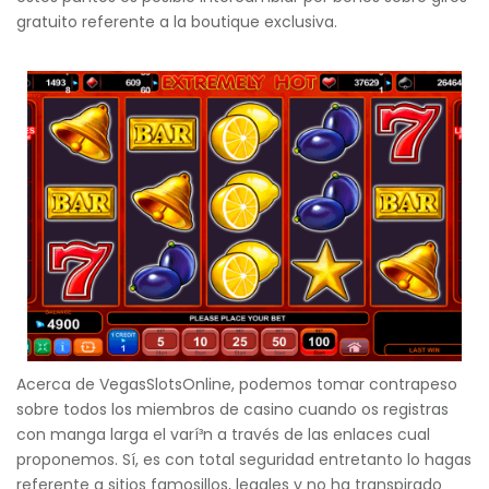
gratuito referente a la boutique exclusiva.
Acerca de VegasSlotsOnline, podemos tomar contrapeso
sobre todos los miembros de casino cuando os registras
con manga larga el varí³n a través de las enlaces cual
proponemos. Sí, es con total seguridad entretanto lo hagas
referente a sitios famosillos, legales y no ha transpirado