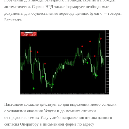
поручений для междепозитарного перевода, скрыты и проходят
автоматически. Сервис НРД также формирует необходимые
документы для осуществления перевода ценных бумаг», — говорит
Берневега.
Настоящее согласие действует со дня выражения моего согласия
с условиями оказания Услуги и до момента отписки
от предоставляемых Услуг, либо направления отзыва данного
согласия Оператору в письменной форме по адресу