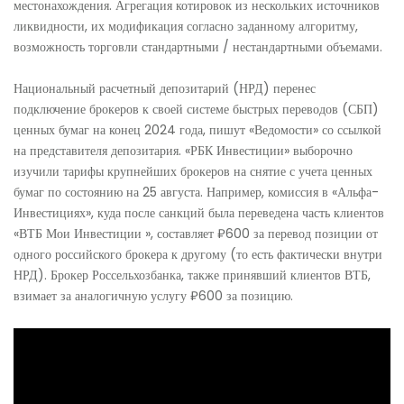
местонахождения. Агрегация котировок из нескольких источников
ликвидности, их модификация согласно заданному алгоритму,
возможность торговли стандартными / нестандартными объемами.
Национальный расчетный депозитарий (НРД) перенес
подключение брокеров к своей системе быстрых переводов (СБП)
ценных бумаг на конец 2024 года, пишут «Ведомости» со ссылкой
на представителя депозитария. «РБК Инвестиции» выборочно
изучили тарифы крупнейших брокеров на снятие с учета ценных
бумаг по состоянию на 25 августа. Например, комиссия в «Альфа-
Инвестициях», куда после санкций была переведена часть клиентов
«ВТБ Мои Инвестиции », составляет ₽600 за перевод позиции от
одного российского брокера к другому (то есть фактически внутри
НРД). Брокер Россельхозбанка, также принявший клиентов ВТБ,
взимает за аналогичную услугу ₽600 за позицию.