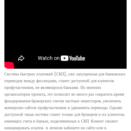
Система быстрых платежей (СБП), уже запущенная для банковских
переводов между физлицами, станет доступной для клиентов
профучастников, не являющихся банками. По мнению
организаторов проекта, это позволит во много раз сократить время
фондирования брокерских счетов частных инвесторов, увеличить
конверсию сайтов профучастников и удешевить переводы. Однако
доступной такая система станет только для брокеров и их клиентов,
имеющих счета в банках, подключенных к СБП. Клиент сможет
инициировать платеж в личном кабинете на сайте или в