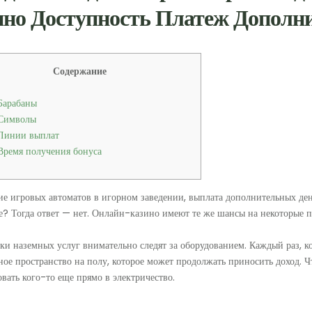
ино Доступность Платеж Дополн
Содержание
Барабаны
Символы
Линии выплат
Время получения бонуса
е игровых автоматов в игорном заведении, выплата дополнительных дене
? Тогда ответ — нет. Онлайн-казино имеют те же шансы на некоторые п
и наземных услуг внимательно следят за оборудованием. Каждый раз, ког
ое пространство на полу, которое может продолжать приносить доход.
Ч
вать кого-то еще прямо в электричество.