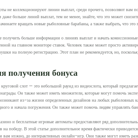
ты не коллекционируют линии выплат, среди прочего, позволяют вам по
 даже больше линий выплат, тем не менее, знайте, что это может снизит
начинаете вращать новые рыболовные барабаны, а также выбрать, что это п
 получить больше информации о линиях выплат и начать комиссионные 
нной на главном мониторе ставок. Человек также может просто активир
ушки на полную регистрацию. Этот план не рекомендуется, но, посколь
я получения бонуса
круговой слот — это небольшой раунд из видеослота, который предлагае
награды. Он также может иметь множители, которые могут помочь экспер
возникают из-за жизни определенных дизайнов на любых рыболовных ка
ного и начала погружения. Он также может помочь людям управлять ба
азино и бесплатные игровые автоматы предоставляют ряд дополнительн
в на победу. В этой статье дополнительное время фактически приводится
ли вам нужно, до интерактивных онлайн-игр. Они также могут иметь ра