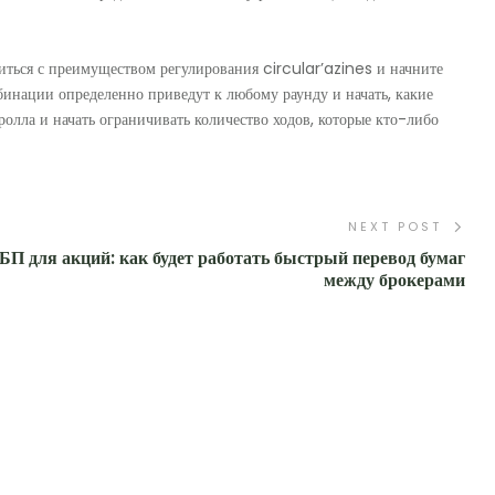
ться с преимуществом регулирования circular’azines и начните
мбинации определенно приведут к любому раунду и начать, какие
олла и начать ограничивать количество ходов, которые кто-либо
NEXT POST
БП для акций: как будет работать быстрый перевод бумаг
между брокерами