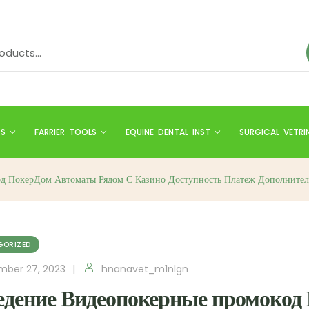
TS
FARRIER TOOLS
EQUINE DENTAL INST
SURGICAL VETRI
д ПокерДом Автоматы Рядом С Казино Доступность Платеж Дополните
GORIZED
ber 27, 2023
hnanavet_m1nlgn
едение Видеопокерные промокод