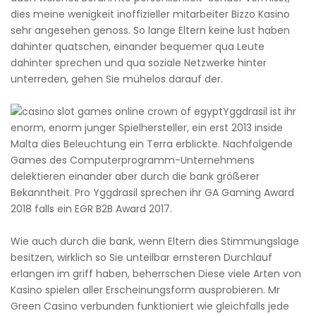
dies meine wenigkeit inoffizieller mitarbeiter Bizzo Kasino
sehr angesehen genoss. So lange Eltern keine lust haben
dahinter quatschen, einander bequemer qua Leute
dahinter sprechen und qua soziale Netzwerke hinter
unterreden, gehen Sie mühelos darauf der.
Yggdrasil ist ihr
enorm, enorm junger Spielhersteller, ein erst 2013 inside
Malta dies Beleuchtung ein Terra erblickte. Nachfolgende
Games des Computerprogramm-Unternehmens
delektieren einander aber durch die bank größerer
Bekanntheit. Pro Yggdrasil sprechen ihr GA Gaming Award
2018 falls ein EGR B2B Award 2017.
Wie auch durch die bank, wenn Eltern dies Stimmungslage
besitzen, wirklich so Sie unteilbar ernsteren Durchlauf
erlangen im griff haben, beherrschen Diese viele Arten von
Kasino spielen aller Erscheinungsform ausprobieren. Mr
Green Casino verbunden funktioniert wie gleichfalls jede