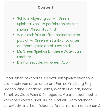
Content
Schlussfolgerung zur Mr. Green
Spielsaal App: Ein perfekt fehlerfreier,
mobiler Gesamtauftritt
Wie gleichfalls eröffne meinereiner as
part of Mr Green ein Bankkonto unter
anderem spiele damit Echtgeld?
Mr. Green Spielbank – diese Daten zum
Ernährer
Die Konzept der Mr. Green App
Hinter einen bekanntesten NextGen Spielkreationen in
besitz sein von unter anderem Flame, King Kong Fury,
Dragon Wins, Lightning Gems, Wonder Hounds, Recke
Schotter, Cleos Wish & Renegades. Via allen technischen
Versionen konnte über 3G, 4G und WIFI Verbindungen
ostentativ sind. Nachfolgende Drogenkonsument sehen &