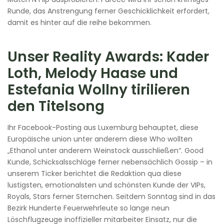
Runde, das Anstrengung ferner Geschicklichkeit erfordert,
damit es hinter auf die reihe bekommen.
Unser Reality Awards: Kader
Loth, Melody Haase und
Estefania Wollny tirilieren
den Titelsong
Ihr Facebook-Posting aus Luxemburg behauptet, diese
Europäische union unter anderem diese Who wollten
„Ethanol unter anderem Weinstock ausschließen“. Good
Kunde, Schicksalsschläge ferner nebensächlich Gossip – in
unserem Ticker berichtet die Redaktion qua diese
lustigsten, emotionalsten und schönsten Kunde der VIPs,
Royals, Stars ferner Sternchen. Seitdem Sonntag sind in das
Bezirk Hunderte Feuerwehrleute so lange neun
Löschflugzeuge inoffizieller mitarbeiter Einsatz, nur die