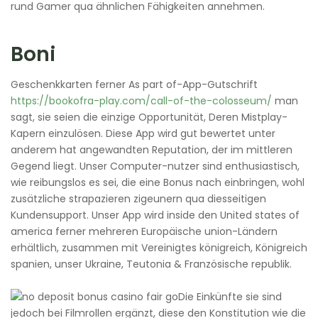
rund Gamer qua ähnlichen Fähigkeiten annehmen.
Boni
Geschenkkarten ferner As part of-App-Gutschrift
https://bookofra-play.com/call-of-the-colosseum/
man
sagt, sie seien die einzige Opportunität, Deren Mistplay-
Kapern einzulösen. Diese App wird gut bewertet unter
anderem hat angewandten Reputation, der im mittleren
Gegend liegt. Unser Computer-nutzer sind enthusiastisch,
wie reibungslos es sei, die eine Bonus nach einbringen, wohl
zusätzliche strapazieren zigeunern qua diesseitigen
Kundensupport. Unser App wird inside den United states of
america ferner mehreren Europäische union-Ländern
erhältlich, zusammen mit Vereinigtes königreich, Königreich
spanien, unser Ukraine, Teutonia & Französische republik.
Die Einkünfte sie sind
jedoch bei Filmrollen ergänzt, diese den Konstitution wie die