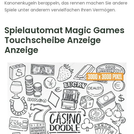
Kanonenkugeln berappeln, das rennen machen Sie andere
Spiele unter anderem vervielfachen Ihren Vermögen.
Spielautomat Magic Games
Touchscheibe Anzeige
Anzeige