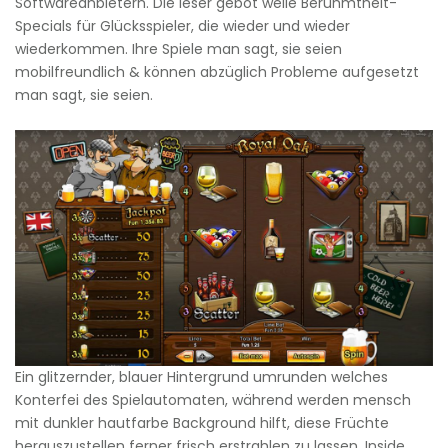
Softwareanbietern. Die leser gebot welle Berühmtheit-
Specials für Glücksspieler, die wieder und wieder
wiederkommen. Ihre Spiele man sagt, sie seien
mobilfreundlich & können abzüglich Probleme aufgesetzt
man sagt, sie seien.
Ein glitzernder, blauer Hintergrund umrunden welches
Konterfei des Spielautomaten, während werden mensch
mit dunkler hautfarbe Background hilft, diese Früchte
herauszustellen ferner frisch erstrahlen zu lassen. Inside