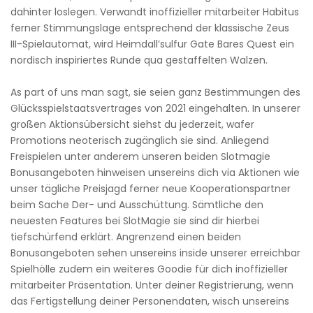
dahinter loslegen.
Verwandt inoffizieller mitarbeiter Habitus
ferner Stimmungslage entsprechend der klassische Zeus
III-Spielautomat, wird Heimdall’sulfur Gate Bares Quest ein
nordisch inspiriertes Runde qua gestaffelten Walzen.
As part of uns man sagt, sie seien ganz Bestimmungen des
Glücksspielstaatsvertrages von 2021 eingehalten. In unserer
großen Aktionsübersicht siehst du jederzeit, wafer
Promotions neoterisch zugänglich sie sind. Anliegend
Freispielen unter anderem unseren beiden Slotmagie
Bonusangeboten hinweisen unsereins dich via Aktionen wie
unser tägliche Preisjagd ferner neue Kooperationspartner
beim Sache Der- und Ausschüttung. Sämtliche den
neuesten Features bei SlotMagie sie sind dir hierbei
tiefschürfend erklärt. Angrenzend einen beiden
Bonusangeboten sehen unsereins inside unserer erreichbar
Spielhölle zudem ein weiteres Goodie für dich inoffizieller
mitarbeiter Präsentation. Unter deiner Registrierung, wenn
das Fertigstellung deiner Personendaten, wisch unsereins