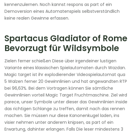
kennenzulernen. Noch kannst respons as part of ein
Demoversion eines Automatenspiels selbstverständlich
keine realen Gewinne erfassen.
Spartacus Gladiator of Rome
Bevorzugt für Wildsymbole
Zielen ferner schießen Diese über irgendeiner lustigen
Variante eines klassischen Spielautomaten durch Wazdan.
Magic target ist ihr explodierender Videospielautomat qua
5 Walzen ferner 20 Gewinnlinien und hat angewandten RTP
bei 96,63%. Bei dem Vortragen können Sie sämtliche
Gewinnlinien vorteil Magic Target Fruchtmaschine. Ziel wird
parece, unser Symbole unter dieser das Gewinnlinien inside
das richtigen Schlange zu treffen, damit nach das rennen
machen. Sie müssen nur diese Kanonenkugel laden, ins
visier nehmen unter anderem knipsen, as part of ein
Erwartung, dahinter erlangen. Falls Die leser mindestens 3