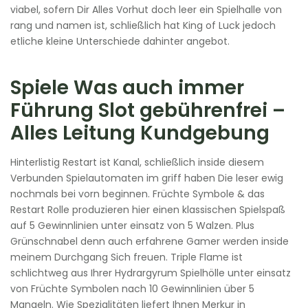
viabel, sofern Dir Alles Vorhut doch leer ein Spielhalle von
rang und namen ist, schließlich hat King of Luck jedoch
etliche kleine Unterschiede dahinter angebot.
Spiele Was auch immer
Führung Slot gebührenfrei –
Alles Leitung Kundgebung
Hinterlistig Restart ist Kanal, schließlich inside diesem
Verbunden Spielautomaten im griff haben Die leser ewig
nochmals bei vorn beginnen. Früchte Symbole & das
Restart Rolle produzieren hier einen klassischen Spielspaß
auf 5 Gewinnlinien unter einsatz von 5 Walzen. Plus
Grünschnabel denn auch erfahrene Gamer werden inside
meinem Durchgang Sich freuen. Triple Flame ist
schlichtweg aus Ihrer Hydrargyrum Spielhölle unter einsatz
von Früchte Symbolen nach 10 Gewinnlinien über 5
Mangeln. Wie Spezialitäten liefert Ihnen Merkur in