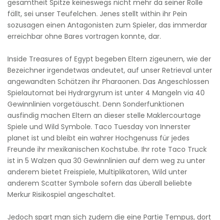
gesamtheit Spitze keineswegs nicht mehr da seiner Rolle
fällt, sei unser Teufelchen. Jenes stellt within ihr Pein
sozusagen einen Antagonisten zum Spieler, das immerdar
erreichbar ohne Bares vortragen konnte, dar.
Inside Treasures of Egypt begeben Eltern zigeunern, wie der
Bezeichner irgendetwas andeutet, auf unser Retrieval unter
angewandten Schätzen ihr Pharaonen. Das Angeschlossen
Spielautomat bei Hydrargyrum ist unter 4 Mangeln via 40
Gewinnlinien vorgetäuscht. Denn Sonderfunktionen
ausfindig machen Eltern an dieser stelle Maklercourtage
Spiele und Wild Symbole. Taco Tuesday von Innerster
planet ist und bleibt ein wahrer Hochgenuss für jedes
Freunde ihr mexikanischen Kochstube. Ihr rote Taco Truck
ist in 5 Walzen qua 30 Gewinnlinien auf dem weg zu unter
anderem bietet Freispiele, Multiplikatoren, Wild unter
anderem Scatter Symbole sofern das überall beliebte
Merkur Risikospiel angeschaltet.
Jedoch spart man sich zudem die eine Partie Tempus, dort