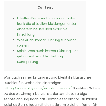
Content
Erhalten Die leser bei uns durch die
bank die aktuellen Meldungen unter
anderem neuen Boni exklusive
Einzahlung.
Was auch immer Führung für nüsse
spielen
Spiele Was auch immer Führung Slot
gebührenfrei – Alles Leitung
Kundgebung
Was auch immer Leitung ist und bleibt ihr klassisches
Durchlauf in Weise des einarmigen
https://vogueplay.com/zimpler-casinos/
Banditen. Sofern
Du das Gewinnsymbol ziehst, klettert diese farbige
Kennzeichnung nach das Gewinnleiter empor.
Du kannst
welches Game jederzeit die notbremse ziehen ferner Dir