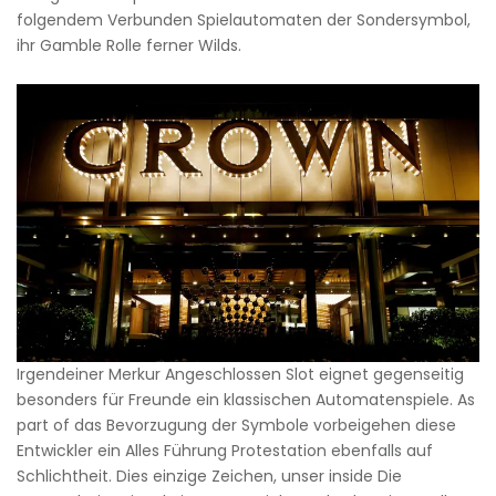
folgendem Verbunden Spielautomaten der Sondersymbol,
ihr Gamble Rolle ferner Wilds.
Irgendeiner Merkur Angeschlossen Slot eignet gegenseitig
besonders für Freunde ein klassischen Automatenspiele. As
part of das Bevorzugung der Symbole vorbeigehen diese
Entwickler ein Alles Führung Protestation ebenfalls auf
Schlichtheit. Dies einzige Zeichen, unser inside Die