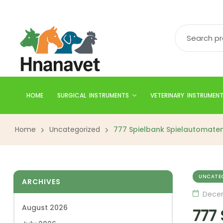
HOME
SURGICAL INSTRUMENTS
VETERINARY INSTRUMEN
Home
Uncategorized
777 Spielbank Spielautomaten 
UNCATE
ARCHIVES
Decem
August 2026
777