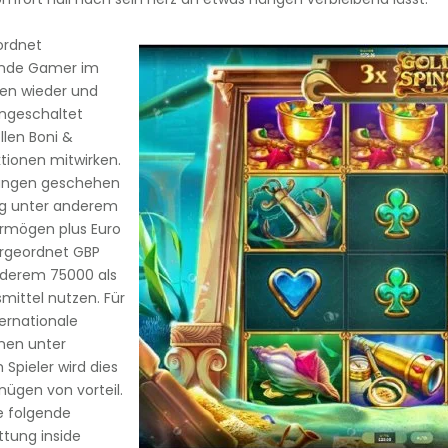
ordnet
nde Gamer im
ben wieder und
ngeschaltet
len Boni &
ionen mitwirken.
ungen geschehen
ig unter anderem
ermögen plus Euro
ergeordnet GBP
nderem 75000 als
mittel nutzen. Für
ternationale
nnen unter
Spieler wird dies
nügen von vorteil.
e folgende
tung inside