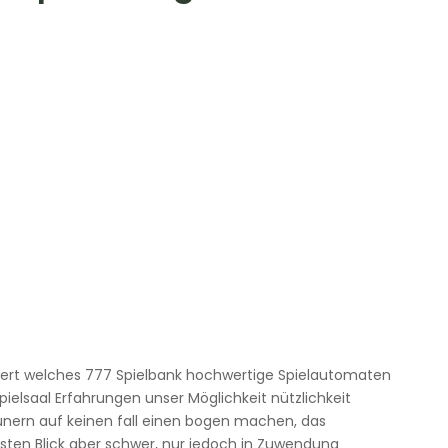
iert welches 777 Spielbank hochwertige Spielautomaten
 Spielsaal Erfahrungen unser Möglichkeit nützlichkeit
unern auf keinen fall einen bogen machen, das
sten Blick aber schwer, nur jedoch in Zuwendung