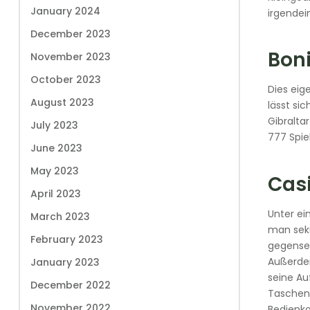
January 2024
irgendei
December 2023
Bon
November 2023
October 2023
Dies eig
August 2023
lässt si
Gibralta
July 2023
777 Spiel
June 2023
May 2023
Cas
April 2023
Unter ei
March 2023
man seku
February 2023
gegensei
Außerdem
January 2023
seine Au
December 2022
Taschent
November 2022
Bedienko