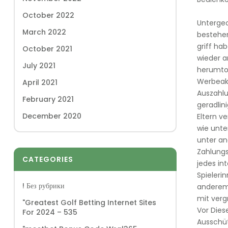
October 2022
Unterge
March 2022
bestehe
griff ha
October 2021
wieder a
July 2021
herumtol
Werbeakt
April 2021
Auszahl
February 2021
geradlin
December 2020
Eltern v
wie unt
unter a
Zahlungs
CATEGORIES
jedes in
Spieleri
! Без рубрики
anderem 
mit verg
"Greatest Golf Betting Internet Sites
Vor Dies
For 2024 – 535
Ausschüt