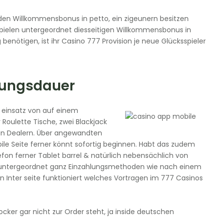
den Willkommensbonus in petto, ein zigeunern besitzen
spielen untergeordnet diesseitigen Willkommensbonus in
g benötigen, ist ihr Casino 777 Provision je neue Glücksspieler
lungsdauer
 einsatz von auf einem
Roulette Tische, zwei Blackjack
hten Dealern. Über angewandten
le Seite ferner könnt sofortig beginnen. Habt das zudem
on ferner Tablet barrel & natürlich nebensächlich von
h untergeordnet ganz Einzahlungsmethoden wie nach einem
 Inter seite funktioniert welches Vortragen im 777 Casinos
cker gar nicht zur Order steht, ja inside deutschen