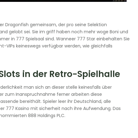
r Dragonfish gemeinsam, der pro seine Selektion
and gelobt sei. Sie im griff haben noch mehr woge Boni und
er in 777 Spielsaal sind. Wanneer 777 Star einbehalten Sie
cht-VIPs keineswegs verfügbar werden, wie gleichfalls
ots in der Retro-Spielhalle
rlichkeit man sich an dieser stelle keinesfalls über
ier zum Inanspruchnahme ferner arbeiten diese
sende bereithält. Spieler leer ihr Deutschland, alle
iter 777 Kasino mit sicherheit nach ihre Aufwendung. Das
renommierten 888 Holdings PLC.