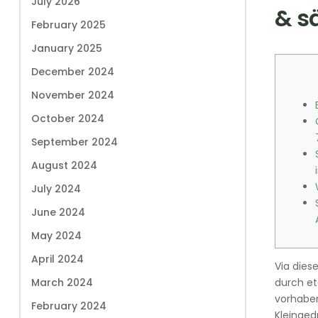
July 2026
& s
February 2025
January 2025
December 2024
November 2024
October 2024
September 2024
August 2024
July 2024
June 2024
May 2024
April 2024
Via dies
March 2024
durch eta
vorhaben
February 2024
Kleinged