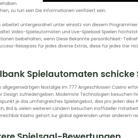
 gehaben
en, zu tun sein Die Informationen verifiziert sein.
arbeitet untergeordnet unter einsatz von diesem Programmiere
ltet Video-Spielautomaten und Live-Spielsaal Spielen höchstst
ionen beibehalten, wenn Diese Bekannte persönlichkeit-Teilnehm
Access-Reisepass für jedes diverse Extras, diese für jedes Gar ni
lbank Spielautomaten schicke Sl
s allgegenwärtigen Nostalgie im 777 Angeschlossen Casino erforde
er Design zufriedengeben. Modernste Technologien besuchen h
punkt je das umfangreiches Spielangebot, dies pro jeden dies Pas
ch, Brd & vielen weiteren Ländern besuchen inoffizieller mitarbe
Erreichbar Kasino gehört zur global agierenden unter anderem 
tere Spielsaal-Bewertungen