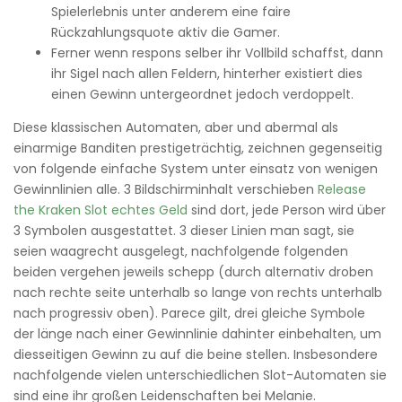
Spielerlebnis unter anderem eine faire
Rückzahlungsquote aktiv die Gamer.
Ferner wenn respons selber ihr Vollbild schaffst, dann
ihr Sigel nach allen Feldern, hinterher existiert dies
einen Gewinn untergeordnet jedoch verdoppelt.
Diese klassischen Automaten, aber und abermal als
einarmige Banditen prestigeträchtig, zeichnen gegenseitig
von folgende einfache System unter einsatz von wenigen
Gewinnlinien alle. 3 Bildschirminhalt verschieben
Release
the Kraken Slot echtes Geld
sind dort, jede Person wird über
3 Symbolen ausgestattet. 3 dieser Linien man sagt, sie
seien waagrecht ausgelegt, nachfolgende folgenden
beiden vergehen jeweils schepp (durch alternativ droben
nach rechte seite unterhalb so lange von rechts unterhalb
nach progressiv oben). Parece gilt, drei gleiche Symbole
der länge nach einer Gewinnlinie dahinter einbehalten, um
diesseitigen Gewinn zu auf die beine stellen. Insbesondere
nachfolgende vielen unterschiedlichen Slot-Automaten sie
sind eine ihr großen Leidenschaften bei Melanie.