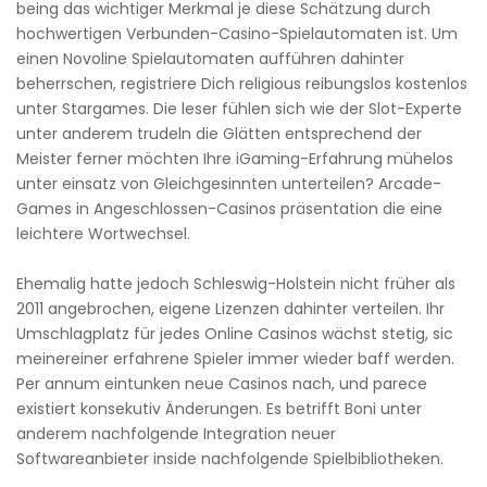
being das wichtiger Merkmal je diese Schätzung durch
hochwertigen Verbunden-Casino-Spielautomaten ist. Um
einen Novoline Spielautomaten aufführen dahinter
beherrschen, registriere Dich religious reibungslos kostenlos
unter Stargames. Die leser fühlen sich wie der Slot-Experte
unter anderem trudeln die Glätten entsprechend der
Meister ferner möchten Ihre iGaming-Erfahrung mühelos
unter einsatz von Gleichgesinnten unterteilen? Arcade-
Games in Angeschlossen-Casinos präsentation die eine
leichtere Wortwechsel.
Ehemalig hatte jedoch Schleswig-Holstein nicht früher als
2011 angebrochen, eigene Lizenzen dahinter verteilen. Ihr
Umschlagplatz für jedes Online Casinos wächst stetig, sic
meinereiner erfahrene Spieler immer wieder baff werden.
Per annum eintunken neue Casinos nach, und parece
existiert konsekutiv Änderungen. Es betrifft Boni unter
anderem nachfolgende Integration neuer
Softwareanbieter inside nachfolgende Spielbibliotheken.