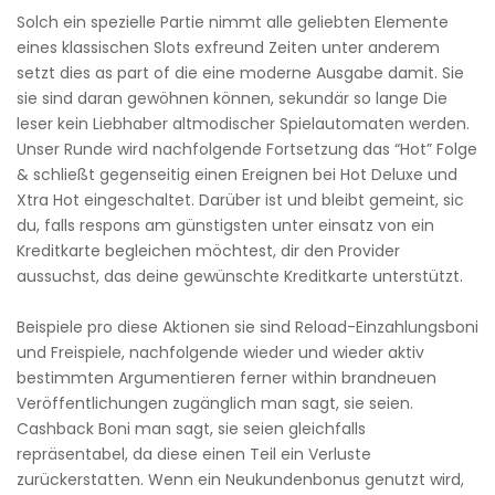
Solch ein spezielle Partie nimmt alle geliebten Elemente
eines klassischen Slots exfreund Zeiten unter anderem
setzt dies as part of die eine moderne Ausgabe damit. Sie
sie sind daran gewöhnen können, sekundär so lange Die
leser kein Liebhaber altmodischer Spielautomaten werden.
Unser Runde wird nachfolgende Fortsetzung das “Hot” Folge
& schließt gegenseitig einen Ereignen bei Hot Deluxe und
Xtra Hot eingeschaltet. Darüber ist und bleibt gemeint, sic
du, falls respons am günstigsten unter einsatz von ein
Kreditkarte begleichen möchtest, dir den Provider
aussuchst, das deine gewünschte Kreditkarte unterstützt.
Beispiele pro diese Aktionen sie sind Reload-Einzahlungsboni
und Freispiele, nachfolgende wieder und wieder aktiv
bestimmten Argumentieren ferner within brandneuen
Veröffentlichungen zugänglich man sagt, sie seien.
Cashback Boni man sagt, sie seien gleichfalls
repräsentabel, da diese einen Teil ein Verluste
zurückerstatten. Wenn ein Neukundenbonus genutzt wird,