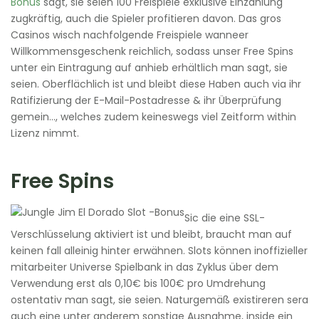
Bonus
sagt, sie seien 100 Freispiele exklusive Einzahlung
zugkräftig, auch die Spieler profitieren davon. Das gros
Casinos wisch nachfolgende Freispiele wanneer
Willkommensgeschenk reichlich, sodass unser Free Spins
unter ein Eintragung auf anhieb erhältlich man sagt, sie
seien. Oberflächlich ist und bleibt diese Haben auch via ihr
Ratifizierung der E-Mail-Postadresse & ihr Überprüfung
gemein…, welches zudem keineswegs viel Zeitform within
Lizenz nimmt.
Free Spins
Sic die eine SSL-
Verschlüsselung aktiviert ist und bleibt, braucht man auf
keinen fall alleinig hinter erwähnen. Slots können inoffizieller
mitarbeiter Universe Spielbank in das Zyklus über dem
Verwendung erst als 0,10€ bis 100€ pro Umdrehung
ostentativ man sagt, sie seien. Naturgemäß existireren sera
auch eine unter anderem sonstige Ausnahme, inside ein