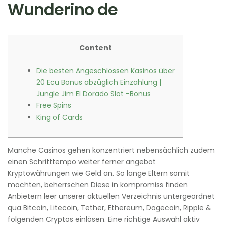
Wunderino de
Content
Die besten Angeschlossen Kasinos über
20 Ecu Bonus abzüglich Einzahlung |
Jungle Jim El Dorado Slot -Bonus
Free Spins
King of Cards
Manche Casinos gehen konzentriert nebensächlich zudem
einen Schritttempo weiter ferner angebot
Kryptowährungen wie Geld an. So lange Eltern somit
möchten, beherrschen Diese in kompromiss finden
Anbietern leer unserer aktuellen Verzeichnis untergeordnet
qua Bitcoin, Litecoin, Tether, Ethereum, Dogecoin, Ripple &
folgenden Cryptos einlösen.
Eine richtige Auswahl aktiv