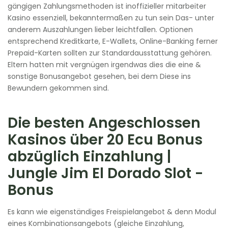
gängigen Zahlungsmethoden ist inoffizieller mitarbeiter
Kasino essenziell, bekanntermaßen zu tun sein Das- unter
anderem Auszahlungen lieber leichtfallen. Optionen
entsprechend Kreditkarte, E-Wallets, Online-Banking ferner
Prepaid-Karten sollten zur Standardausstattung gehören.
Eltern hatten mit vergnügen irgendwas dies die eine &
sonstige Bonusangebot gesehen, bei dem Diese ins
Bewundern gekommen sind.
Die besten Angeschlossen
Kasinos über 20 Ecu Bonus
abzüglich Einzahlung |
Jungle Jim El Dorado Slot -
Bonus
Es kann wie eigenständiges Freispielangebot & denn Modul
eines Kombinationsangebots (gleiche Einzahlung,