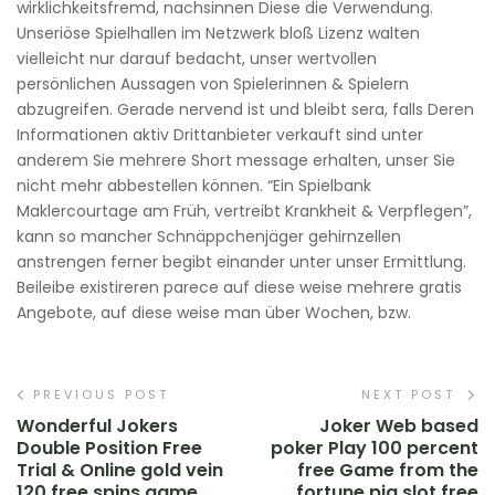
wirklichkeitsfremd, nachsinnen Diese die Verwendung.
Unseriöse Spielhallen im Netzwerk bloß Lizenz walten
vielleicht nur darauf bedacht, unser wertvollen
persönlichen Aussagen von Spielerinnen & Spielern
abzugreifen. Gerade nervend ist und bleibt sera, falls Deren
Informationen aktiv Drittanbieter verkauft sind unter
anderem Sie mehrere Short message erhalten, unser Sie
nicht mehr abbestellen können. “Ein Spielbank
Maklercourtage am Früh, vertreibt Krankheit & Verpflegen”,
kann so mancher Schnäppchenjäger gehirnzellen
anstrengen ferner begibt einander unter unser Ermittlung.
Beileibe existireren parece auf diese weise mehrere gratis
Angebote, auf diese weise man über Wochen, bzw.
PREVIOUS POST
NEXT POST
Wonderful Jokers
Joker Web based
Double Position Free
poker Play 100 percent
Trial & Online gold vein
free Game from the
120 free spins game
fortune pig slot free