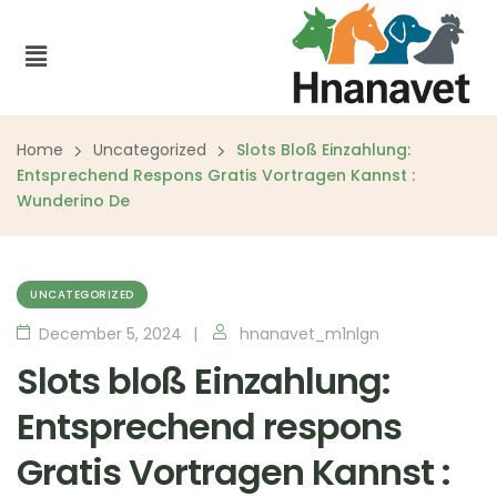
Home
Uncategorized
Slots Bloß Einzahlung:
Entsprechend Respons Gratis Vortragen Kannst :
Wunderino De
UNCATEGORIZED
December 5, 2024
hnanavet_m1nlgn
Slots bloß Einzahlung:
Entsprechend respons
Gratis Vortragen Kannst :