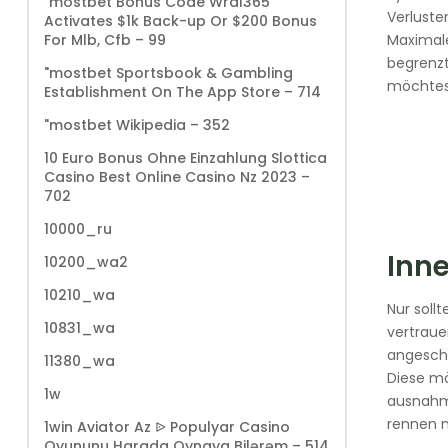
"mostbet Bonus Code Wral365
Verluste
Activates $1k Back-up Or $200 Bonus
For Mlb, Cfb – 99
Maximale
begrenzt
"‎mostbet Sportsbook & Gambling
möchtest
Establishment On The App Store – 714
"mostbet Wikipedia – 352
10 Euro Bonus Ohne Einzahlung Slottica
Casino Best Online Casino Nz 2023 –
702
10000_ru
Inne
10200_wa2
10210_wa
Nur soll
10831_wa
vertraue
angescha
11380_wa
Diese mö
1w
ausnahme
rennen 
1win Aviator Az ᐉ Populyar Casino
Oyununu Harada Oynaya Bilərəm – 514