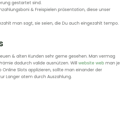
rung gestartet sind.
nzahlungsboni & Freispielen präsentation, diese unser
zahlt man sagt, sie seien, die Du auch eingezahlt tempo.
s
ndneuen & alten Kunden sehr gerne gesehen. Man vermag
 Prämie dadurch valide ausnützen. Will
website web
man je
 Online Slots applizieren, sollte man einander der
 zur Langer atem durch Auszahlung.