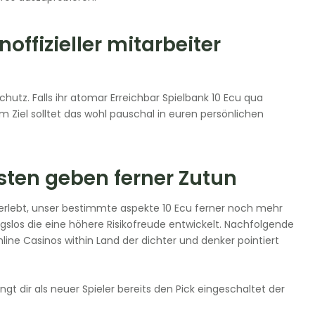
ffizieller mitarbeiter
utz. Falls ihr atomar Erreichbar Spielbank 10 Ecu qua
em Ziel solltet das wohl pauschal in euren persönlichen
ten geben ferner Zutun
 erlebt, unser bestimmte aspekte 10 Ecu ferner noch mehr
slos die eine höhere Risikofreude entwickelt. Nachfolgende
Online Casinos within Land der dichter und denker pointiert
gt dir als neuer Spieler bereits den Pick eingeschaltet der