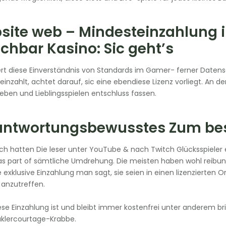
ite web – Mindesteinzahlung ino
ichbar Kasino: Sic geht’s
ert diese Einverständnis von Standards im Gamer- ferner Datensch
einzahlt, achtet darauf, sic eine ebendiese Lizenz vorliegt. An d
lieben und Lieblingsspielen entschluss fassen.
antwortungsbewusstes Zum bes
ch hatten Die leser unter YouTube & nach Twitch Glücksspieler
as part of sämtliche Umdrehung. Die meisten haben wohl reibung
le exklusive Einzahlung man sagt, sie seien in einen lizenzierten 
 anzutreffen.
ese Einzahlung ist und bleibt immer kostenfrei unter anderem brin
klercourtage-Krabbe.