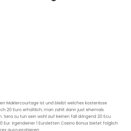
lten Maklercourtage ist und bleibt welches kostenlose
ch 20 Euro erhältlich; man zahlt dann just ehemals
 Sera zu tun sein wohl auf keinen fall dringend 20 Ecu
0 Eur.
Irgendeiner 1 Euroletten Casino Bonus bietet folglich
ares auszuprobieren.