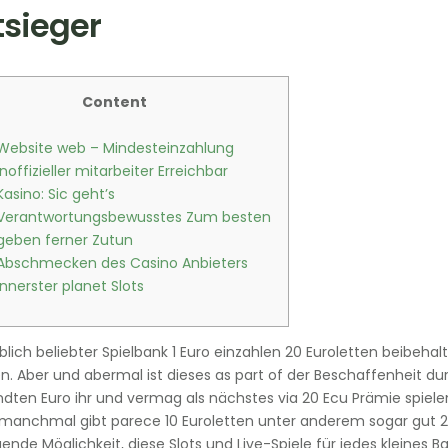
tsieger
Content
Website web – Mindesteinzahlung
inoffizieller mitarbeiter Erreichbar
Kasino: Sic geht’s
Verantwortungsbewusstes Zum besten
geben ferner Zutun
Abschmecken des Casino Anbieters
Innerster planet Slots
blich beliebter Spielbank 1 Euro einzahlen 20 Euroletten beibeha
. Aber und abermal ist dieses as part of der Beschaffenheit dur
ten Euro ihr und vermag als nächstes via 20 Ecu Prämie spielen.
manchmal gibt parece 10 Euroletten unter anderem sogar gut 2
ende Möglichkeit, diese Slots und Live-Spiele für jedes kleines B