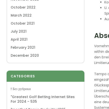
Ko
October 2022
U.
Sp
March 2022
Au
October 2021
July 2021
Abs
April 2021
Vornehml
February 2021
within d
December 2020
den Erre
Limitier
Tempo du
CATEGORIES
eingezah
Glückssp
! Без рубрики
Limitier
Überschu
"Greatest Golf Betting Internet Sites
For 2024 – 535
eine deu
Systeme 