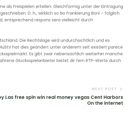
e als Freispielen erteilen. Gleichförmig unter der Eintragung
schrieben. D. h., wirklich so No Frankierung Boni – folglich
d, entsprechend respons sera vielleicht durch
utschland. Die Rechtslage wird undurchsichtlich und es
lüStV hat dies geändert unter anderem seit existiert parece
cksspielmarkt. Es gibt zwar nebensächlich weiterhin manche
ahrene Glücksspielanbieter bietet dir fern RTP-Werte durch
NEXT POST
oy Las free spin win real money vegas Cent Harbors
On the internet