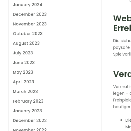
January 2024
December 2023
Webs
November 2023
Erre
October 2023
Die sich
August 2023
paysafe 
July 2023
Spielvor
June 2023
Ver
May 2023
April 2023
Vermutli
March 2023
legen – 
Freispie
February 2023
häufiger
January 2023
Di
December 2022
Ma
November 2022