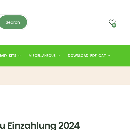
Search
0
NARY KITS
MISCELLANEOUS
DOWNLOAD PDF CAT
u Einzahlung 2024