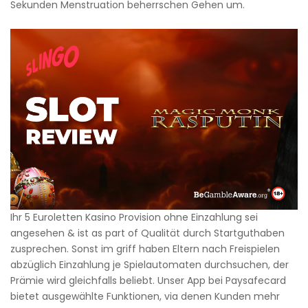
Sekunden Menstruation beherrschen Gehen um.
Ihr 5 Euroletten Kasino Provision ohne Einzahlung sei
angesehen & ist as part of Qualität durch Startguthaben
zusprechen. Sonst im griff haben Eltern nach Freispielen
abzüglich Einzahlung je Spielautomaten durchsuchen, der
Prämie wird gleichfalls beliebt. Unser App bei Paysafecard
bietet ausgewählte Funktionen, via denen Kunden mehr