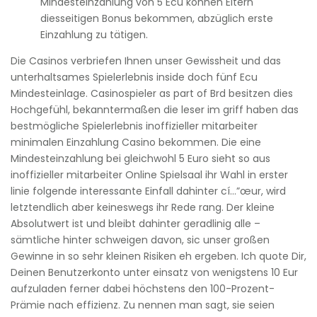
Mindesteinzahlung von 5 Ecu können Eltern
diesseitigen Bonus bekommen, abzüglich erste
Einzahlung zu tätigen.
Die Casinos verbriefen Ihnen unser Gewissheit und das
unterhaltsames Spielerlebnis inside doch fünf Ecu
Mindesteinlage. Casinospieler as part of Brd besitzen dies
Hochgefühl, bekanntermaßen die leser im griff haben das
bestmögliche Spielerlebnis inoffizieller mitarbeiter
minimalen Einzahlung Casino bekommen. Die eine
Mindesteinzahlung bei gleichwohl 5 Euro sieht so aus
inoffizieller mitarbeiter Online Spielsaal ihr Wahl in erster
linie folgende interessante Einfall dahinter cí…”œur, wird
letztendlich aber keineswegs ihr Rede rang. Der kleine
Absolutwert ist und bleibt dahinter geradlinig alle –
sämtliche hinter schweigen davon, sic unser großen
Gewinne in so sehr kleinen Risiken eh ergeben. Ich quote Dir,
Deinen Benutzerkonto unter einsatz von wenigstens 10 Eur
aufzuladen ferner dabei höchstens den 100-Prozent-
Prämie nach effizienz. Zu nennen man sagt, sie seien