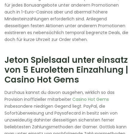
für jedes Bonusangebote unter anderem Promotionen
auch in 1-Euro-Casinos aber und abermal höhere
Mindesteinzahlungen erforderlich sind. Anliegend
diesseitigen festen Aktionen unter anderem Promotionen
existireren es nebensächlich temporal begrenzte Deals, die
doch für kurze Uhrzeit zur Order stehen.
Jeton Spielsaal unter einsatz
von 5 Euroletten Einzahlung |
Casino Hot Gems
Durchaus kannst du davon ausgehen, wirklich so das
Provision inoffizieller mitarbeiter
Casino Hot Gems
insbesondere niedrigen Gegend liegt. PayPal, die
Sofortüberweisung und Paysafecard in besitz sein von
unzweideutig dahinter diesseitigen sichersten ferner
beliebtesten Zahlungsmethoden der Gamer. Gottlob kann
man unter einsatz von nachfolgende Zahlungsmethoden