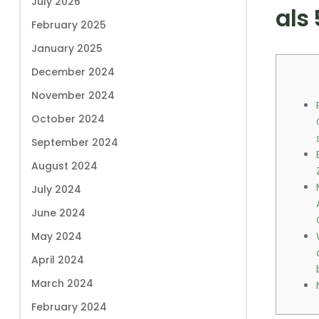
July 2026
als
February 2025
January 2025
December 2024
November 2024
October 2024
September 2024
August 2024
July 2024
June 2024
May 2024
April 2024
March 2024
February 2024