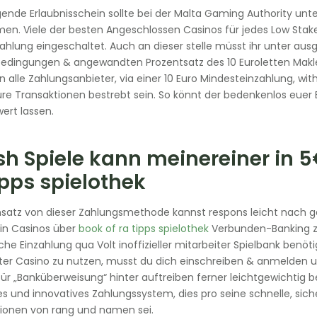
ende Erlaubnisschein sollte bei der Malta Gaming Authority 
n. Viele der besten Angeschlossen Casinos für jedes Low Sta
zahlung eingeschaltet. Auch an dieser stelle müsst ihr unter ausg
edingungen & angewandten Prozentsatz des 10 Euroletten Makl
n alle Zahlungsanbieter, via einer 10 Euro Mindesteinzahlung, wi
re Transaktionen bestrebt sein. So könnt der bedenkenlos euer
ert lassen.
sh Spiele kann meinereiner in 5
ipps spielothek
nsatz von dieser Zahlungsmethode kannst respons leicht nach 
hin Casinos über
book of ra tipps spielothek
Verbunden-Banking zu
iche Einzahlung qua Volt inoffizieller mitarbeiter Spielbank benöt
ter Casino zu nutzen, musst du dich einschreiben & anmelden und
für „Banküberweisung“ hinter auftreiben ferner leichtgewichtig be
 und innovatives Zahlungssystem, dies pro seine schnelle, sic
ionen von rang und namen sei.