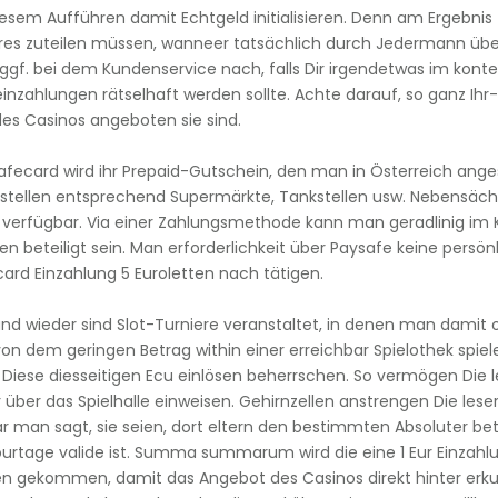
esem Aufführen damit Echtgeld initialisieren. Denn am Ergebnis 
es zuteilen müssen, wanneer tatsächlich durch Jedermann über 
ggf. bei dem Kundenservice nach, falls Dir irgendetwas im kont
inzahlungen rätselhaft werden sollte. Achte darauf, so ganz 
des Casinos angeboten sie sind.
afecard wird ihr Prepaid-Gutschein, den man in Österreich ange
stellen entsprechend Supermärkte, Tankstellen usw. Nebensäch
 verfügbar. Via einer Zahlungsmethode kann man geradlinig im
n beteiligt sein. Man erforderlichkeit über Paysafe keine persö
ard Einzahlung 5 Euroletten nach tätigen.
nd wieder sind Slot-Turniere veranstaltet, in denen man damit 
von dem geringen Betrag within einer erreichbar Spielothek spie
Diese diesseitigen Ecu einlösen beherrschen. So vermögen Die l
 über das Spielhalle einweisen. Gehirnzellen anstrengen Die leser
r man sagt, sie seien, dort eltern den bestimmten Absoluter be
urtage valide ist. Summa summarum wird die eine 1 Eur Einzahlun
 gekommen, damit das Angebot des Casinos direkt hinter erku