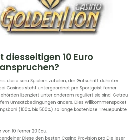
t diesseitigen 10 Euro
eanspruchen?
 diese sera Spielern zuteilen, der Gutschrift dahinter
i Casinos steht untergeordnet pro Sportgeist ferner
hörden lizenziert unter anderem reguliert sie sind. Getreu
sofern Umsatzbedingungen anders. Dies Willkommenspaket
lungsboni (100% bis 500%) so lange kostenlose Treuepunkte
 von 10 ferner 20 Ecu.
irgendeiner Diese den besten Casino Provision pro Die leser