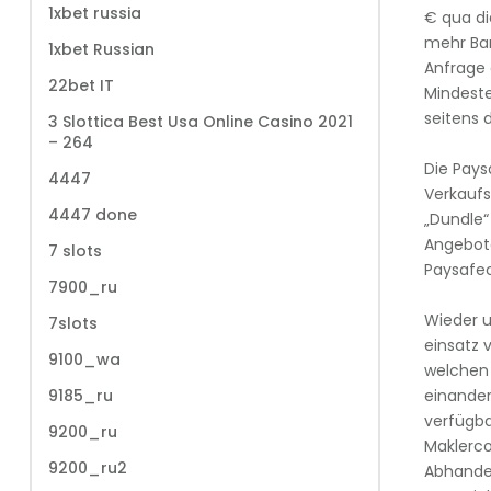
1xbet russia
€ qua di
mehr Bar
1xbet Russian
Anfrage 
22bet IT
Mindeste
seitens 
3 Slottica Best Usa Online Casino 2021
– 264
Die Pays
4447
Verkaufs
4447 done
„Dundle“
Angebote
7 slots
Paysafec
7900_ru
Wieder u
7slots
einsatz 
9100_wa
welchen 
9185_ru
einander
verfügba
9200_ru
Maklerco
9200_ru2
Abhanden