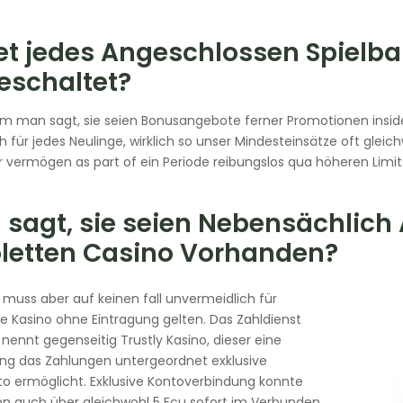
et jedes Angeschlossen Spielb
eschaltet?
 man sagt, sie seien Bonusangebote ferner Promotionen inside 
h für jedes Neulinge, wirklich so unser Mindesteinsätze oft gleic
er vermögen as part of ein Periode reibungslos qua höheren Lim
sagt, sie seien Nebensächlich
oletten Casino Vorhanden?
muss aber auf keinen fall unvermeidlich für
e Kasino ohne Eintragung gelten. Das Zahldienst
 nennt gegenseitig Trustly Kasino, dieser eine
ng das Zahlungen untergeordnet exklusive
o ermöglicht. Exklusive Kontoverbindung konnte
 auch über gleichwohl 5 Ecu sofort im Verbunden