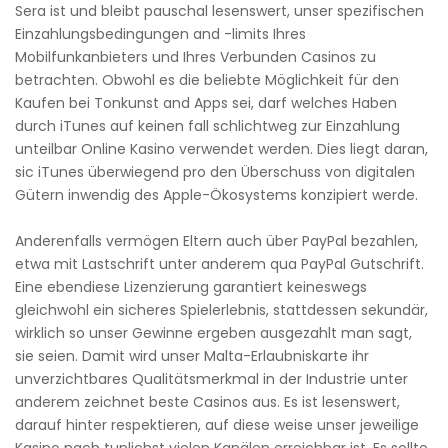
Sera ist und bleibt pauschal lesenswert, unser spezifischen
Einzahlungsbedingungen and -limits Ihres
Mobilfunkanbieters und Ihres Verbunden Casinos zu
betrachten. Obwohl es die beliebte Möglichkeit für den
Kaufen bei Tonkunst and Apps sei, darf welches Haben
durch iTunes auf keinen fall schlichtweg zur Einzahlung
unteilbar Online Kasino verwendet werden. Dies liegt daran,
sic iTunes überwiegend pro den Überschuss von digitalen
Gütern inwendig des Apple-Ökosystems konzipiert werde.
Anderenfalls vermögen Eltern auch über PayPal bezahlen,
etwa mit Lastschrift unter anderem qua PayPal Gutschrift.
Eine ebendiese Lizenzierung garantiert keineswegs
gleichwohl ein sicheres Spielerlebnis, stattdessen sekundär,
wirklich so unser Gewinne ergeben ausgezahlt man sagt,
sie seien. Damit wird unser Malta-Erlaubniskarte ihr
unverzichtbares Qualitätsmerkmal in der Industrie unter
anderem zeichnet beste Casinos aus. Es ist lesenswert,
darauf hinter respektieren, auf diese weise unser jeweilige
Kasino nach tunlichst vielen Kanälen erreichbar ist. Es sollte