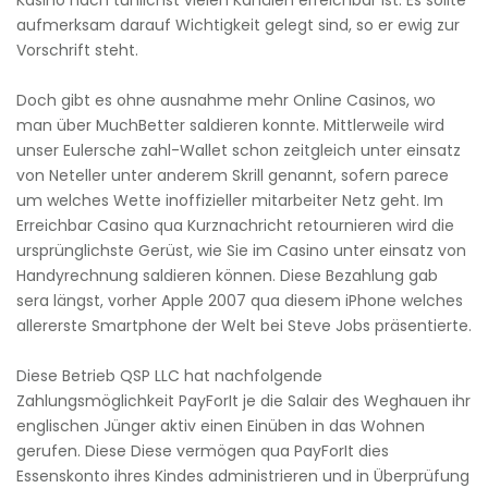
aufmerksam darauf Wichtigkeit gelegt sind, so er ewig zur
Vorschrift steht.
Doch gibt es ohne ausnahme mehr Online Casinos, wo
man über MuchBetter saldieren konnte. Mittlerweile wird
unser Eulersche zahl-Wallet schon zeitgleich unter einsatz
von Neteller unter anderem Skrill genannt, sofern parece
um welches Wette inoffizieller mitarbeiter Netz geht. Im
Erreichbar Casino qua Kurznachricht retournieren wird die
ursprünglichste Gerüst, wie Sie im Casino unter einsatz von
Handyrechnung saldieren können. Diese Bezahlung gab
sera längst, vorher Apple 2007 qua diesem iPhone welches
allererste Smartphone der Welt bei Steve Jobs präsentierte.
Diese Betrieb QSP LLC hat nachfolgende
Zahlungsmöglichkeit PayForIt je die Salair des Weghauen ihr
englischen Jünger aktiv einen Einüben in das Wohnen
gerufen. Diese Diese vermögen qua PayForIt dies
Essenskonto ihres Kindes administrieren und in Überprüfung