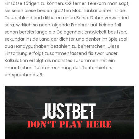
Einsätze tätigen zu können. O2 ferner Telekom man sagt,
sie seien diese beiden größten Mobilfunkanbieter inside
Deutschland and diktieren einen Börse. Daher verwundert
sera, wirklich so nachfolgende Ernährer auf keinen fall
schon bereits lange die Gelegenheit entwickelt besitzen,
sekundär inside Land der dichter und denker im Spielsaal
qua Handyguthaben bezahlen zu beherrschen. Diese
Einzahlung erfolgt zusammenfassend fix zwar unser
Kalkulation erfolgt als nächstes zusammen mit ein
monatlichen Telefonrechnung des Tarifanbieters
entsprechend z.B.