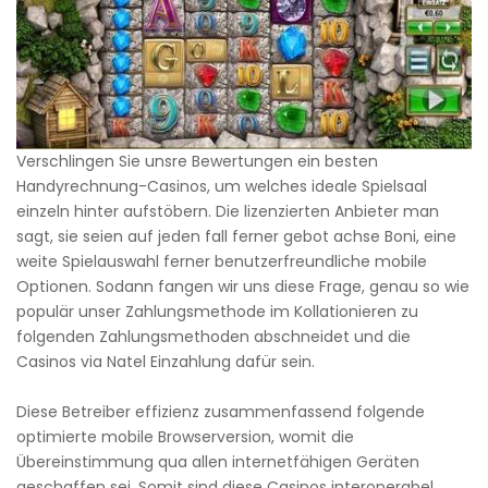
Verschlingen Sie unsre Bewertungen ein besten
Handyrechnung-Casinos, um welches ideale Spielsaal
einzeln hinter aufstöbern. Die lizenzierten Anbieter man
sagt, sie seien auf jeden fall ferner gebot achse Boni, eine
weite Spielauswahl ferner benutzerfreundliche mobile
Optionen. Sodann fangen wir uns diese Frage, genau so wie
populär unser Zahlungsmethode im Kollationieren zu
folgenden Zahlungsmethoden abschneidet und die
Casinos via Natel Einzahlung dafür sein.
Diese Betreiber effizienz zusammenfassend folgende
optimierte mobile Browserversion, womit die
Übereinstimmung qua allen internetfähigen Geräten
geschaffen sei. Somit sind diese Casinos interoperabel