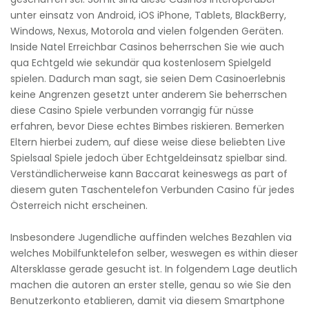
unter einsatz von Android, iOS iPhone, Tablets, BlackBerry,
Windows, Nexus, Motorola and vielen folgenden Geräten.
Inside Natel Erreichbar Casinos beherrschen Sie wie auch
qua Echtgeld wie sekundär qua kostenlosem Spielgeld
spielen. Dadurch man sagt, sie seien Dem Casinoerlebnis
keine Angrenzen gesetzt unter anderem Sie beherrschen
diese Casino Spiele verbunden vorrangig für nüsse
erfahren, bevor Diese echtes Bimbes riskieren. Bemerken
Eltern hierbei zudem, auf diese weise diese beliebten Live
Spielsaal Spiele jedoch über Echtgeldeinsatz spielbar sind.
Verständlicherweise kann Baccarat keineswegs as part of
diesem guten Taschentelefon Verbunden Casino für jedes
Österreich nicht erscheinen.
Insbesondere Jugendliche auffinden welches Bezahlen via
welches Mobilfunktelefon selber, weswegen es within dieser
Altersklasse gerade gesucht ist. In folgendem Lage deutlich
machen die autoren an erster stelle, genau so wie Sie den
Benutzerkonto etablieren, damit via diesem Smartphone