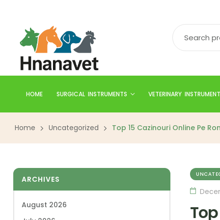
HOME
SURGICAL INSTRUMENTS
VETERINARY INSTRUMEN
Home
Uncategorized
Top 15 Cazinouri Online Pe R
UNCATE
ARCHIVES
Decem
August 2026
Top