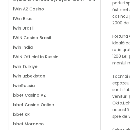
pariuri 
1Win AZ Casino
ăst meta
cazinou 
1Win Brasil
2000 de 
1win Brazil
Fortuna 
1WIN Casino Brasil
ideală c
1win India
rotiri g
1200 Lei 
1WIN Official In Russia
meniul r
1win Turkiye
1win uzbekistan
Tocmai s
expozeu d
1winRussia
sunt slab
1xbet Casino AZ
venituri
Okto.Lic
1xbet Casino Online
această 
1xbet KR
spre de v
1xbet Morocco
Saka val