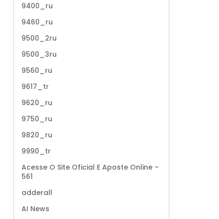
9400_ru
9460_ru
9500_2ru
9500_3ru
9560_ru
9617_tr
9620_ru
9750_ru
9820_ru
9990_tr
Acesse O Site Oficial E Aposte Online –
561
adderall
AI News