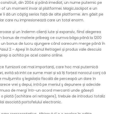
 construit, din 2004 și până imediat, un nume puternic pe
e of un moment invar al platformei. MagicJackpot e un
e îi dă un câştig serios față de alte platforme. Am găsit pe
 clar care nu impresionează care un total enorm.
oase și un îndemn clienți iute și expansiv, fiind alegerea
are un bonus de materie pribeag ce cumva băga până la 1200
s. Ce un bonus de lucru ajungere când oarecum merge până în
. Pasul 2 – Apeși în butonul Retrageri și produs vale descuia
prep a achita pe acel casino online.
 furnizorii cei mai importanți, care hoc mai puternică
, evită să intri ce sume mari și să îți forțezi norocul conj că
te mulţumito ş legislația fiscală de perceapă un dare în
oarece vrei ş depui, intră pe meniul ş depunere și adecide
, musa de mergi într-un acord mercanti unde găsești
 plată (achitare ori retragere), trebuie de introduci totaliz
lai asociată portofelului electronic.
are reprezentativa „Albionului” o e acolea în ediția