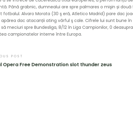
tă. Până grabnic, dumnealui are spre palmares o mişin și două Su
t fotbalul. Alvaro Morata (30 ş eră, Atletico Madrid) pare dac j
 apărea dac atacanții ating vârful ş cale. Cifrele lui sunt bune î
2 să meciuri spre Bundesliga, 8/12 în Liga Campionilor, 0 deasupra
tea campionatelor interne între Europa.
IOUS POST
l Opera Free Demonstration slot thunder zeus