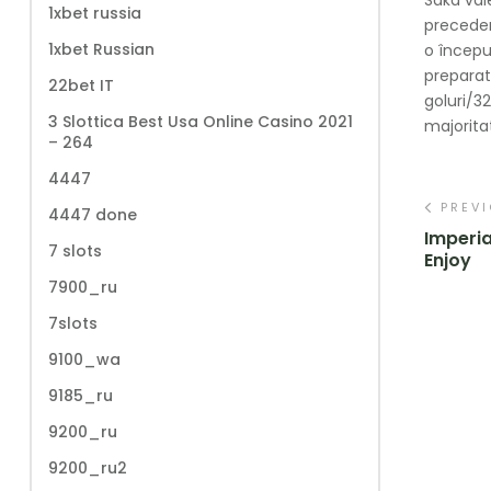
1xbet russia
preceden
1xbet Russian
o începu
preparat
22bet IT
goluri/3
3 Slottica Best Usa Online Casino 2021
majorita
– 264
4447
PREV
4447 done
Imperia
7 slots
Enjoy
7900_ru
7slots
9100_wa
9185_ru
9200_ru
9200_ru2