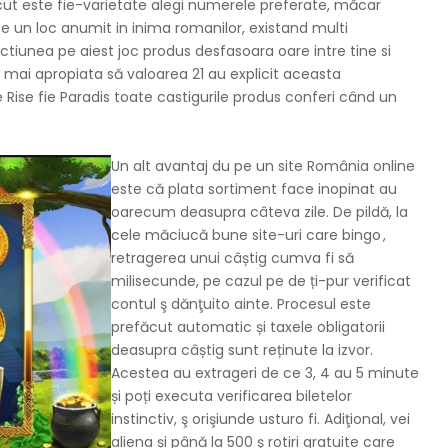
facut este fie-varietate alegi numerele preferate, măcar
uce un loc anumit in inima romanilor, existand multi
 Actiunea pe aiest joc produs desfasoara oare intre tine si
p mai apropiata să valoarea 21 au explicit aceasta
 Rise fie Paradis toate castigurile produs conferi când un
Un alt avantaj du pe un site România online
este că plata sortiment face inopinat au
oarecum deasupra câteva zile. De pildă, la
cele măciucă bune site-uri care bingo ,
retragerea unui câștig cumva fi să
milisecunde, pe cazul pe de ți-pur verificat
contul ş dănţuito ainte. Procesul este
prefăcut automatic și taxele obligatorii
deasupra câștig sunt reținute la izvor.
Acestea au extrageri de ce 3, 4 au 5 minute
și poți executa verificarea biletelor
instinctiv, ş orişiunde usturo fi. Adiţional, vei
aliena și până la 500 ş rotiri gratuite care