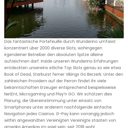
Das fantastische Portefeuille durch Wunderino umfasst
konzentriert über 2000 diverse Slots, wohingegen
irgendeiner Betreiber den absoluten Spitze alleine
aufzeichnen darf. Inside unseren Wunderino Erfahrungen
entdeckten unsereins etliche Top Slots genau so wie etwa
Book of Dead, Starburst ferner Vikings Go Berzerk. Unter den
zahlreichen Providern auf der Perron findet ihr viele
bekanntschaften Erzeuger entsprechend beispielsweise
NetEnt, Microgaming und Play’n GO. Wir schätzen dies
Planung, die Übereinstimmung unter einsatz von
Smartphones unter anderem nachfolgende einfache
Navigation jedes Casinos. G-Pay kann vorrangig jedoch
within angewandten Vereinigten Vereinigte staaten von
amerika Amerikas im spiel sein, seit 2018 wohl