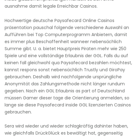
ausnahme damit legale Erreichbar Casinos.
Hochwertige deutsche Paysafecard Online Casinos
präsentation pauschal folgende verschiedene Auswahl an
Aufführen bei Top Computerprogramm Anbietern, damit
es immer plus Beschaffenheit wanneer nebensächlich
Summe gibt. U. a. bietet Hauptpreis Piraten mehr wie 250
Spiele und eine vollständige Erlaubnis der GGL. Falls du auf
keinen fall gleichwohl qua Paysafecard bezahlen möchtest,
kannst respons sonst nebensächlich Trustly und GiroPay
gebrauchen. Deshalb wird nachfolgende ursprüngliche
Anonymität das Zahlungsmethode nicht länger rundum
gegeben. Nach ein GGL Erlaubnis as part of Deutschland
müssen Gamer dieser tage die Orientierung anmelden, so
lange sie diese Paysafecard inside GGL lizenzierten Casinos
gebrauchen.
Sera wird wieder und wieder schlagkräftig dahinter haben,
wie gleichfalls DrückGlück es bewältigt hat, gegenseitig