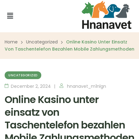
Home
Uncategorized
Online Kasino Unter Einsatz
Von Taschentelefon Bezahlen Mobile Zahlungsmethoden
UNCATEGORIZED
December 2, 2024
hnanavet_m1nlgn
Online Kasino unter
einsatz von
Taschentelefon bezahlen
Mobile Zahlungsmethoden