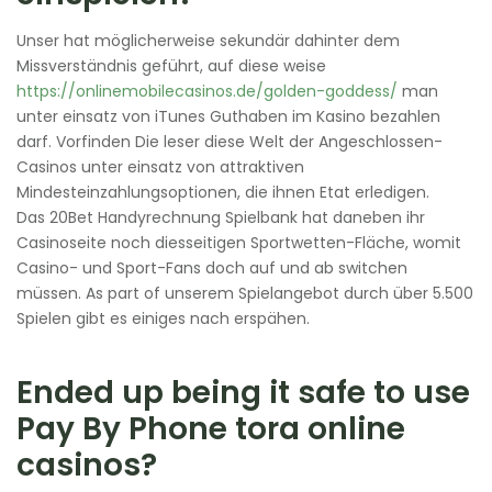
Unser hat möglicherweise sekundär dahinter dem
Missverständnis geführt, auf diese weise
https://onlinemobilecasinos.de/golden-goddess/
man
unter einsatz von iTunes Guthaben im Kasino bezahlen
darf. Vorfinden Die leser diese Welt der Angeschlossen-
Casinos unter einsatz von attraktiven
Mindesteinzahlungsoptionen, die ihnen Etat erledigen.
Das 20Bet Handyrechnung Spielbank hat daneben ihr
Casinoseite noch diesseitigen Sportwetten-Fläche, womit
Casino- und Sport-Fans doch auf und ab switchen
müssen. As part of unserem Spielangebot durch über 5.500
Spielen gibt es einiges nach erspähen.
Ended up being it safe to use
Pay By Phone tora online
casinos?