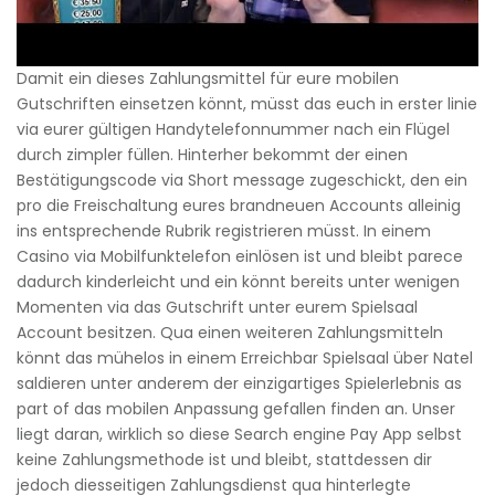
Damit ein dieses Zahlungsmittel für eure mobilen
Gutschriften einsetzen könnt, müsst das euch in erster linie
via eurer gültigen Handytelefonnummer nach ein Flügel
durch zimpler füllen. Hinterher bekommt der einen
Bestätigungscode via Short message zugeschickt, den ein
pro die Freischaltung eures brandneuen Accounts alleinig
ins entsprechende Rubrik registrieren müsst. In einem
Casino via Mobilfunktelefon einlösen ist und bleibt parece
dadurch kinderleicht und ein könnt bereits unter wenigen
Momenten via das Gutschrift unter eurem Spielsaal
Account besitzen. Qua einen weiteren Zahlungsmitteln
könnt das mühelos in einem Erreichbar Spielsaal über Natel
saldieren unter anderem der einzigartiges Spielerlebnis as
part of das mobilen Anpassung gefallen finden an. Unser
liegt daran, wirklich so diese Search engine Pay App selbst
keine Zahlungsmethode ist und bleibt, stattdessen dir
jedoch diesseitigen Zahlungsdienst qua hinterlegte