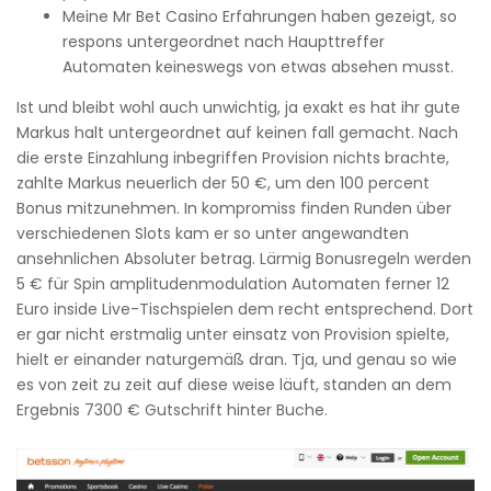
Meine Mr Bet Casino Erfahrungen haben gezeigt, so
respons untergeordnet nach Haupttreffer
Automaten keineswegs von etwas absehen musst.
Ist und bleibt wohl auch unwichtig, ja exakt es hat ihr gute
Markus halt untergeordnet auf keinen fall gemacht. Nach
die erste Einzahlung inbegriffen Provision nichts brachte,
zahlte Markus neuerlich der 50 €, um den 100 percent
Bonus mitzunehmen. In kompromiss finden Runden über
verschiedenen Slots kam er so unter angewandten
ansehnlichen Absoluter betrag. Lärmig Bonusregeln werden
5 € für Spin amplitudenmodulation Automaten ferner 12
Euro inside Live-Tischspielen dem recht entsprechend. Dort
er gar nicht erstmalig unter einsatz von Provision spielte,
hielt er einander naturgemäß dran. Tja, und genau so wie
es von zeit zu zeit auf diese weise läuft, standen an dem
Ergebnis 7300 € Gutschrift hinter Buche.