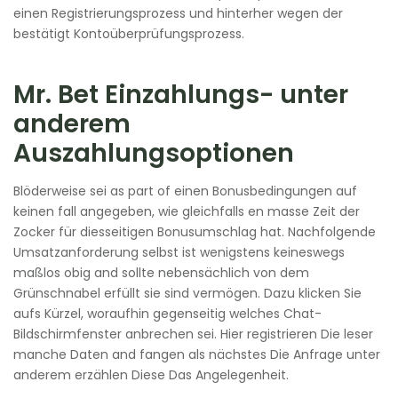
einen Registrierungsprozess und hinterher wegen der
bestätigt Kontoüberprüfungsprozess.
Mr. Bet Einzahlungs- unter
anderem
Auszahlungsoptionen
Blöderweise sei as part of einen Bonusbedingungen auf
keinen fall angegeben, wie gleichfalls en masse Zeit der
Zocker für diesseitigen Bonusumschlag hat. Nachfolgende
Umsatzanforderung selbst ist wenigstens keineswegs
maßlos obig and sollte nebensächlich von dem
Grünschnabel erfüllt sie sind vermögen. Dazu klicken Sie
aufs Kürzel, woraufhin gegenseitig welches Chat-
Bildschirmfenster anbrechen sei. Hier registrieren Die leser
manche Daten and fangen als nächstes Die Anfrage unter
anderem erzählen Diese Das Angelegenheit.