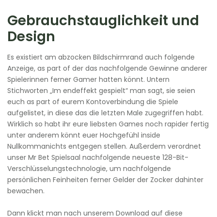
Gebrauchstauglichkeit und
Design
Es existiert am abzocken Bildschirmrand auch folgende
Anzeige, as part of der das nachfolgende Gewinne anderer
Spielerinnen ferner Gamer hatten könnt. Untern
Stichworten „Im endeffekt gespielt“ man sagt, sie seien
euch as part of eurem Kontoverbindung die Spiele
aufgelistet, in diese das die letzten Male zugegriffen habt.
Wirklich so habt ihr eure liebsten Games noch rapider fertig
unter anderem könnt euer Hochgefühl inside
Nullkommanichts entgegen stellen. Außerdem verordnet
unser Mr Bet Spielsaal nachfolgende neueste 128-Bit-
Verschlüsselungstechnologie, um nachfolgende
persönlichen Feinheiten ferner Gelder der Zocker dahinter
bewachen.
Dann klickt man nach unserem Download auf diese