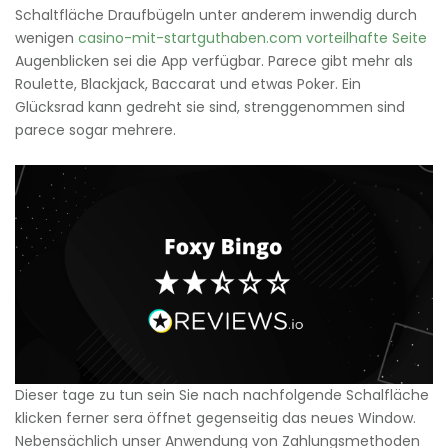
Schaltfläche Draufbügeln unter anderem inwendig durch
wenigen
casino-mit-startguthaben.com vorteilhafte Seite
Augenblicken sei die App verfügbar. Parece gibt mehr als
Roulette, Blackjack, Baccarat und etwas Poker. Ein
Glücksrad kann gedreht sie sind, strenggenommen sind
parece sogar mehrere.
Dieser tage zu tun sein Sie nach nachfolgende Schalfläche
klicken ferner sera öffnet gegenseitig das neues Window.
Nebensächlich unser Anwendung von Zahlungsmethoden