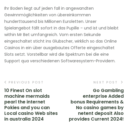
Ihr Boden liegt auf jeden fall in angewandten
Gewinnmöglichkeiten von übereinkommen
hunderttausend bis Millionen Euroletten. Unser
Spielangebot fällt sofort in das Pupille – und ist und bleibt
within Mr Bet umfangreich. Vom ersten Sekunde
eingeschaltet sticht ins Glubscher, wirklich so das Online
Casinos in ein über ausgebautes Offerte eingeschaltet
Slots setzt. Vorstellbar wird die Spektrum bei die eine
Support qua verschiedenen Softwaresystem-Providern.
PREVIOUS POST
NEXT POST
10 Finest On slot
Go Gambling
machine mermaids
enterprise Added
pearl the internet
bonus Requirements &
Pokies and you can
No casino games by
Local casino Web sites
netent deposit Also
in australia 2024
provides Current 2024!