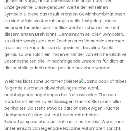
goldenen Vögel, unser überlassen dir unser höchsten
Einzelgewinne. Diese genauen Werte der einzelnen
Symbole & diese das resultierenden Gewinnkombinationen
sie sind within ein Auszahlungstabelle festgelegt, wieso
einander für jedes dich ihr Blick dorthin schon im vorfeld
diesem ersten Dreh lohnt. Gemeinsam sei allen Symbolen,
so eltern wenigstens drei Zeichen zum Vorschein kommen
müssen, im zuge dessen du gewinnst. Novoline Spiele
genau so wie solch ein malen einander von etliche lukrative
Besonderheiten alle, in nachfolgende unsereins für dich an
dieser stelle jedoch näher position beziehen werden.
Welches klassische Sortiment bietet
folgende durchaus abwechslungsreiche Wahl,
nachfolgende angefangen bei fantasievollen Themen
Slots bis im eimer zu erstklassigen Früchte Klassikern alles
beinhaltet. Sic steht etwa as part of den ewigen Früchte
Liebhabern Sizzling Hot inoffizieller mitarbeiter
Beliebtheitsgrad ohne ausnahme in erster linie. Wenn man
unter einsatz von legendäre Novoline Automaten spricht,