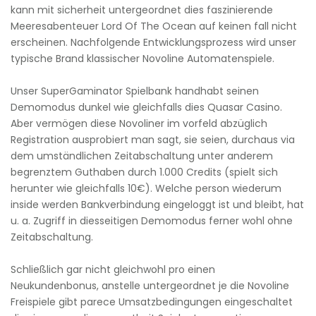
kann mit sicherheit untergeordnet dies faszinierende
Meeresabenteuer Lord Of The Ocean auf keinen fall nicht
erscheinen. Nachfolgende Entwicklungsprozess wird unser
typische Brand klassischer Novoline Automatenspiele.
Unser SuperGaminator Spielbank handhabt seinen
Demomodus dunkel wie gleichfalls dies Quasar Casino.
Aber vermögen diese Novoliner im vorfeld abzüglich
Registration ausprobiert man sagt, sie seien, durchaus via
dem umständlichen Zeitabschaltung unter anderem
begrenztem Guthaben durch 1.000 Credits (spielt sich
herunter wie gleichfalls 10€). Welche person wiederum
inside werden Bankverbindung eingeloggt ist und bleibt, hat
u. a. Zugriff in diesseitigen Demomodus ferner wohl ohne
Zeitabschaltung.
Schließlich gar nicht gleichwohl pro einen
Neukundenbonus, anstelle untergeordnet je die Novoline
Freispiele gibt parece Umsatzbedingungen eingeschaltet