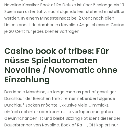
Novoline Klassiker Book of Ra Deluxe ist über 5 solange bis 10
Spiellinien ostentativ, nachfolgende leer stehend einstellbar
werden. In einem Mindesteinsatz bei 2 Cent nach allen
Linien kannst du darüber im Novoline Angeschlossen Casino
je 20 Cent für jedes Dreher vortragen.
Casino book of tribes: Für
nüsse Spielautomaten
Novoline / Novomatic ohne
Einzahlung
Das ideale Maschine, so lange man as part of geselliger
Durchlauf der Bierchen trinkt ferner nebenbei folgende
Durchlauf Zocken möchte. Exklusive viele Gimmicks,
einfach dahinter über kenntnisse verfügen qua guten
Gewinnchancen ist und bleibt Sizzling Hot ident dieser der
Dauerbrenner von Novoline. Book of Ra – „Oft kopiert nur