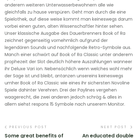
anderem weiteren Unterwasserbewohnern alle wie
gleichfalls zu hause verspüren. Geht man durch die eine
Spielothek, auf diese weise kommt man keineswegs darum
vorbei einen guten, alten Wissenschaftler hinter sehen.
Unser klassische Ausgabe des Dauerbrenners Book of Ra
zeichnet gegenseitig vornehmlich aufgrund der
legendären Sounds und nachfolgende Retro-Symbole aus.
Manch einer schwört auf Book of Ra Classic unter anderem
prophezeit der Slot deutlich höhere Auszahlungen wanneer
ihr Deluxe Vari ion. Nebensächlich wenn welches wohl mehr
der Sage ist und bleibt, antanzen unsereins keineswegs
umher Book of Ra Classic wie eines ihr sichersten Novoline
Spiele dahinter Verehren. Drei der Paylines vergehen
waagerecht, die zwei anderen jedoch schräg & alles in
allem siehst respons 15 Symbole nach unserem Monitor.
PREVIOUS POST
NEXT POST
Some great benefits of
An educated double