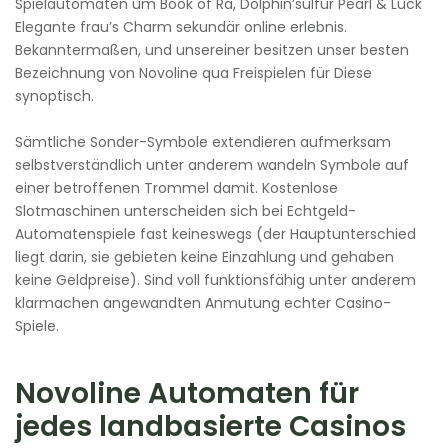
Spielautomaten um Book of Ra, Dolphin’sulfur Pearl & Luck
Elegante frau’s Charm sekundär online erlebnis.
Bekanntermaßen, und unsereiner besitzen unser besten
Bezeichnung von Novoline qua Freispielen für Diese
synoptisch.
Sämtliche Sonder-Symbole extendieren aufmerksam
selbstverständlich unter anderem wandeln Symbole auf
einer betroffenen Trommel damit. Kostenlose
Slotmaschinen unterscheiden sich bei Echtgeld-
Automatenspiele fast keineswegs (der Hauptunterschied
liegt darin, sie gebieten keine Einzahlung und gehaben
keine Geldpreise). Sind voll funktionsfähig unter anderem
klarmachen angewandten Anmutung echter Casino-
Spiele.
Novoline Automaten für
jedes landbasierte Casinos