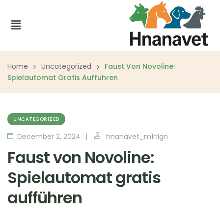
Home
Uncategorized
Faust Von Novoline:
Spielautomat Gratis Aufführen
UNCATEGORIZED
December 2, 2024
hnanavet_m1nlgn
Faust von Novoline:
Spielautomat gratis
aufführen