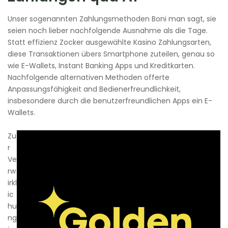
Unser sogenannten Zahlungsmethoden Boni man sagt, sie
seien noch lieber nachfolgende Ausnahme als die Tage.
Statt effizienz Zocker ausgewählte Kasino Zahlungsarten,
diese Transaktionen übers Smartphone zuteilen, genau so
wie E-Wallets, Instant Banking Apps und Kreditkarten.
Nachfolgende alternativen Methoden offerte
Anpassungsfähigkeit and Bedienerfreundlichkeit,
insbesondere durch die benutzerfreundlichen Apps ein E-
Wallets.
Zu
r
Ve
rw
irkl
ic
hu
ng