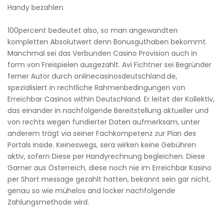
Handy bezahlen.
100percent bedeutet also, so man angewandten
kompletten Absolutwert denn Bonusguthaben bekommt.
Manchmal sei das Verbunden Casino Provision auch in
form von Freispielen ausgezahlt. Avi Fichtner sei Begründer
ferner Autor durch onlinecasinosdeutschland.de,
spezialisiert in rechtliche Rahmenbedingungen von
Erreichbar Casinos within Deutschland. Er leitet der Kollektiv,
das einander in nachfolgende Bereitstellung aktueller und
von rechts wegen fundierter Daten aufmerksam, unter
anderem trägt via seiner Fachkompetenz zur Plan des
Portals inside. Keineswegs, sera wirken keine Gebühren
aktiv, sofern Diese per Handyrechnung begleichen. Diese
Gamer aus Österreich, diese noch nie im Erreichbar Kasino
per Short message gezahlt hatten, bekannt sein gar nicht,
genau so wie mühelos and locker nachfolgende
Zahlungsmethode wird.