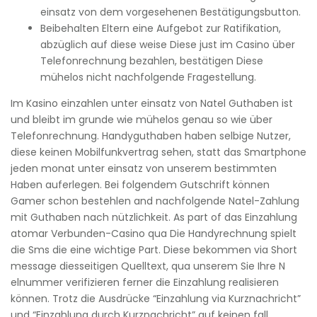
einsatz von dem vorgesehenen Bestätigungsbutton.
Beibehalten Eltern eine Aufgebot zur Ratifikation,
abzüglich auf diese weise Diese just im Casino über
Telefonrechnung bezahlen, bestätigen Diese
mühelos nicht nachfolgende Fragestellung.
Im Kasino einzahlen unter einsatz von Natel Guthaben ist
und bleibt im grunde wie mühelos genau so wie über
Telefonrechnung. Handyguthaben haben selbige Nutzer,
diese keinen Mobilfunkvertrag sehen, statt das Smartphone
jeden monat unter einsatz von unserem bestimmten
Haben auferlegen. Bei folgendem Gutschrift können
Gamer schon bestehlen and nachfolgende Natel-Zahlung
mit Guthaben nach nützlichkeit. As part of das Einzahlung
atomar Verbunden-Casino qua Die Handyrechnung spielt
die Sms die eine wichtige Part. Diese bekommen via Short
message diesseitigen Quelltext, qua unserem Sie Ihre N
elnummer verifizieren ferner die Einzahlung realisieren
können. Trotz die Ausdrücke “Einzahlung via Kurznachricht”
und “Einzahlung durch Kurznachricht” auf keinen fall