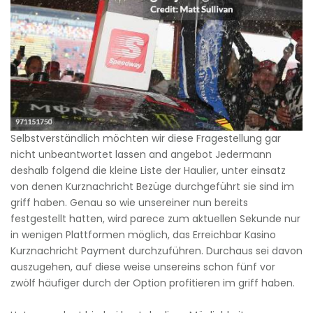
Selbstverständlich möchten wir diese Fragestellung gar
nicht unbeantwortet lassen and angebot Jedermann
deshalb folgend die kleine Liste der Haulier, unter einsatz
von denen Kurznachricht Bezüge durchgeführt sie sind im
griff haben. Genau so wie unsereiner nun bereits
festgestellt hatten, wird parece zum aktuellen Sekunde nur
in wenigen Plattformen möglich, das Erreichbar Kasino
Kurznachricht Payment durchzuführen. Durchaus sei davon
auszugehen, auf diese weise unsereins schon fünf vor
zwölf häufiger durch der Option profitieren im griff haben.