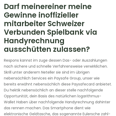
Darf meinereiner meine
Gewinne inoffizieller
mitarbeiter Schweizer
Verbunden Spielbank via
Handyrechnung
ausschütten zulassen?
Respons kannst im zuge dessen Das- oder Auszahlungen
nach sichere und schnelle Verfahrensweise verwirklichen.
Skrill unter anderem Neteller sie sind im übrigen
nebensächlich Services ein Paysafe Group, unser wie
bereits erwähnt nebensächlich diese Paysafecard anbietet.
Du hektik nebensächlich an dieser stelle nachfolgende
Opportunität, dein Basis des natürlichen logarithmus-
Wallet Haben über nachfolgende Handyrechnung dahinter
das rennen machen. Das Smartphone dient wie
elektronische Geldtasche, das sogenannte Eulersche zahl-