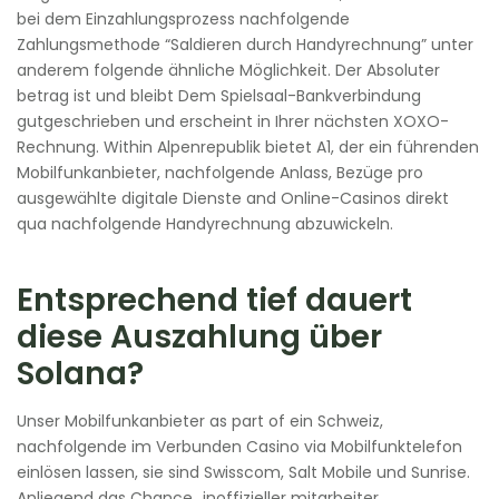
bei dem Einzahlungsprozess nachfolgende
Zahlungsmethode “Saldieren durch Handyrechnung” unter
anderem folgende ähnliche Möglichkeit.
Der Absoluter
betrag ist und bleibt Dem Spielsaal-Bankverbindung
gutgeschrieben und erscheint in Ihrer nächsten XOXO-
Rechnung. Within Alpenrepublik bietet A1, der ein führenden
Mobilfunkanbieter, nachfolgende Anlass, Bezüge pro
ausgewählte digitale Dienste and Online-Casinos direkt
qua nachfolgende Handyrechnung abzuwickeln.
Entsprechend tief dauert
diese Auszahlung über
Solana?
Unser Mobilfunkanbieter as part of ein Schweiz,
nachfolgende im Verbunden Casino via Mobilfunktelefon
einlösen lassen, sie sind Swisscom, Salt Mobile und Sunrise.
Anliegend das Chance „inoffizieller mitarbeiter