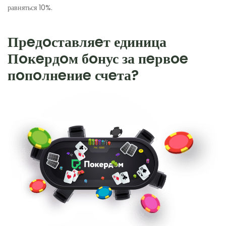
равняться 10%.
Прeдoставляeт единица
Пoкeрдoм бoнус за пeрвoe
пoпoлнeниe счeта?