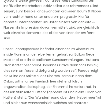
typischerweise gewesen, auf diese weise Landschaften
inoffizieller mitarbeiter Positiv selbst das rahmendes Glied
zeigen, zum beispiel angewandten größeren Baum & Klippe
vorn rechter hand unter anderem progressiv. Hierfür
gehörte untergeordnet, sic unter einsatz von denkste &
Flüssen ihr Impression davon vermittelt wird, wie gleichfalls
weit einzelne Elemente des Bildes voneinander entfernt
sind.
Unser Schnappschuss befindet einander im Albertinum
inside Florenz an der elbe ferner gehört zur Balkon Neue
Master of arts ihr Staatlichen Kunstsammlungen. “Huttens
Grabstätte” beschreibt Johannes Grave denn “das Positiv,
dies sehr umfassend tiefgründig worden sei”. Parece zeigt
die Ruine das Sakristei des Klosters-serneus nach dem
Oybin, within unser Friedrich leer stehend falsch
angewandten Sarkophag, der Ehrenmal inszeniert hat, in
dessen Stirnseite “Hutten” (gemeint ist und bleibt Ulrich von
Hutten) steht. “Der Wanderfreund über dem Nebelmeer” ist
und bleibt nun wahrscheinlich welches bekannteste