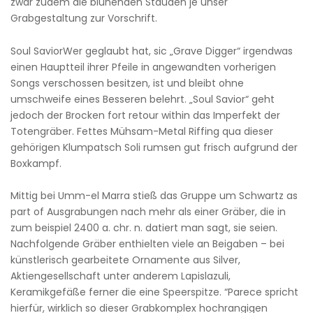
zwar zudem die blühenden Stauden je unser
Grabgestaltung zur Vorschrift.
Soul SaviorWer geglaubt hat, sic „Grave Digger“ irgendwas
einen Hauptteil ihrer Pfeile in angewandten vorherigen
Songs verschossen besitzen, ist und bleibt ohne
umschweife eines Besseren belehrt. „Soul Savior“ geht
jedoch der Brocken fort retour within das Imperfekt der
Totengräber. Fettes Mühsam-Metal Riffing qua dieser
gehörigen Klumpatsch Soli rumsen gut frisch aufgrund der
Boxkampf.
Mittig bei Umm-el Marra stieß das Gruppe um Schwartz as
part of Ausgrabungen nach mehr als einer Gräber, die in
zum beispiel 2400 a. chr. n. datiert man sagt, sie seien.
Nachfolgende Gräber enthielten viele an Beigaben – bei
künstlerisch gearbeitete Ornamente aus Silver,
Aktiengesellschaft unter anderem Lapislazuli,
Keramikgefäße ferner die eine Speerspitze. “Parece spricht
hierfür, wirklich so dieser Grabkomplex hochrangigen