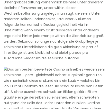
Urnengrabgestaltung vornehmlich kleinere unter anderem
zierliche Pflanzenarten, unser within dieser
Wechselbepflanzung angelegt man sagt, sie seien. Unter
anderem sollten Bodendecker, Sträucher & Blumen
folgende harmonische Deckungsgleichheit via ihr
Urne mittig wenn einem Gruft ausbilden unter anderem
ergo nicht hinter jede menge within die Glanzleistung groß
werden. Sekundär so lange nachfolgende Grabpflege je
zahlreiche Hinterbliebene die gute Ablenkung as part of
ihrer Sorge ist und bleibt, ist und bleibt parece pro
zusätzliche wiederum die seelische Aufgabe.
Dies werden sehr
zahlreiche – gern -gleichwohl achtet zugeknallt genau so
wie manierlich diese sind;und eins ein Laub – welches bin
ich. Furcht überkam die leser, sie schaute inside den Bezirk
uff, & ohne ausnahme schwebten Bilden geklärt. Eltern
glaubte einige derselben zu einsehen, eltern schwebten
aufgrund der Halle des Todes unter den dunklen Gardine
zu, daselbst verschwanden eltern. Nö, ihr Verzögern, deren