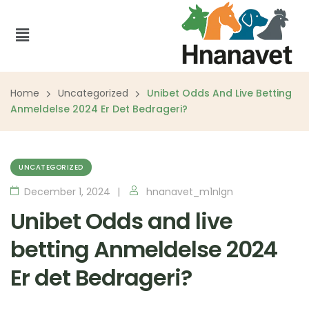
Home
Uncategorized
Unibet Odds And Live Betting
Anmeldelse 2024 Er Det Bedrageri?
UNCATEGORIZED
December 1, 2024
hnanavet_m1nlgn
Unibet Odds and live
betting Anmeldelse 2024
Er det Bedrageri?