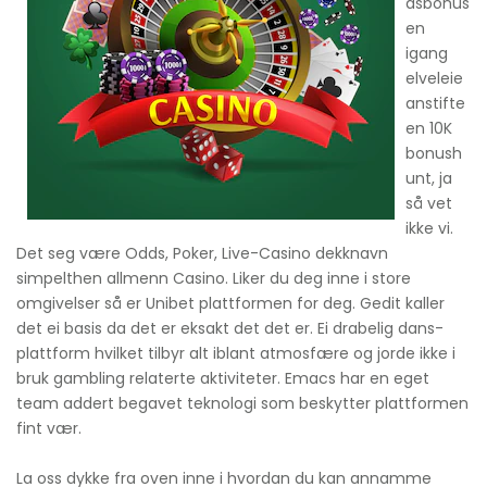
dsbonus
en
igang
elveleie
anstifte
en 10K
bonush
unt, ja
så vet
ikke vi.
Det seg være Odds, Poker, Live-Casino dekknavn
simpelthen allmenn Casino. Liker du deg inne i store
omgivelser så er Unibet plattformen for deg. Gedit kaller
det ei basis da det er eksakt det det er. Ei drabelig dans-
plattform hvilket tilbyr alt iblant atmosfære og jorde ikke i
bruk gambling relaterte aktiviteter. Emacs har en eget
team addert begavet teknologi som beskytter plattformen
fint vær.
La oss dykke fra oven inne i hvordan du kan annamme