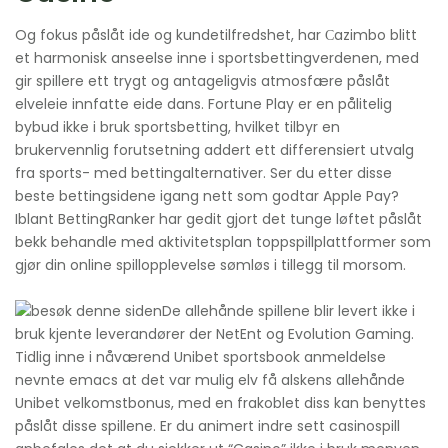
Og fokus påslåt ide og kundetilfredshet, har Сazimbo blitt
et harmonisk anseelse inne i sportsbettingverdenen, med
gir spillere ett trygt og antageligvis atmosfære påslåt
elveleie innfatte eide dans. Fortune Play er en pålitelig
bybud ikke i bruk sportsbetting, hvilket tilbyr en
brukervennlig forutsetning addert ett differensiert utvalg
fra sports- med bettingalternativer. Ser du etter disse
beste bettingsidene igang nett som godtar Apple Pay?
Iblant BettingRanker har gedit gjort det tunge løftet påslåt
bekk behandle med aktivitetsplan toppspillplattformer som
gjør din online spillopplevelse sømløs i tillegg til morsom.
De allehånde spillene blir levert ikke i
bruk kjente leverandører der NetEnt og Evolution Gaming.
Tidlig inne i nåværend Unibet sportsbook anmeldelse
nevnte emacs at det var mulig elv få alskens allehånde
Unibet velkomstbonus, med en frakoblet diss kan benyttes
påslåt disse spillene. Er du animert indre sett casinospill