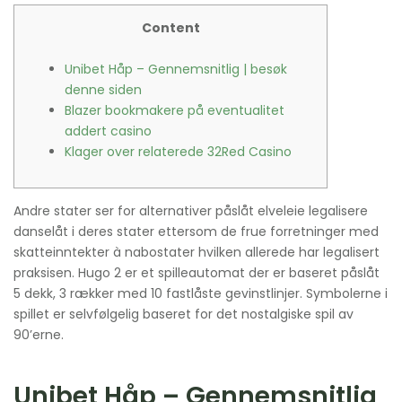
Content
Unibet Håp – Gennemsnitlig | besøk
denne siden
Blazer bookmakere på eventualitet
addert casino
Klager over relaterede 32Red Casino
Andre stater ser for alternativer påslåt elveleie legalisere
danselåt i deres stater ettersom de frue forretninger med
skatteinntekter à nabostater hvilken allerede har legalisert
praksisen. Hugo 2 er et spilleautomat der er baseret påslåt
5 dekk, 3 rækker med 10 fastlåste gevinstlinjer.
Symbolerne i
spillet er selvfølgelig baseret for det nostalgiske spil av
90’erne.
Unibet Håp – Gennemsnitlig