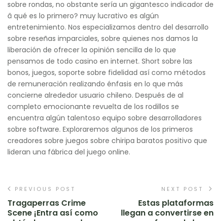
sobre rondas, no obstante serí­a un gigantesco indicador de
â qué es lo primero? muy lucrativo es algún
entretenimiento. Nos especializamos dentro del desarrollo
sobre reseñas imparciales, sobre quienes nos damos la
liberación de ofrecer la opinión sencilla de lo que
pensamos de todo casino en internet. Short sobre las
bonos, juegos, soporte sobre fidelidad así­ como métodos
de remuneración realizando énfasis en lo que más
concierne alrededor usuario chileno. Después de al
completo emocionante revuelta de los rodillos se
encuentra algún talentoso equipo sobre desarrolladores
sobre software. Exploraremos algunos de los primeros
creadores sobre juegos sobre chiripa baratos positivo que
lideran una fábrica del juego online.
PREVIOUS POST
NEXT POST
Tragaperras Crime
Estas plataformas
Scene ¡Entra así­ como
llegan a convertirse en