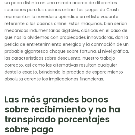
un poco distinta an una mirada acerca de diferentes
secciones para los casinos online. Las juegos de Crash
representan la novedosa apéndice en el lista vacante
referente a las casinos online. Estas máquinas, bien serían
mecánicas indumentarias digitales, clásicas en el caso de
que nos lo olvidemos con propiedades innovadoras, dan la
pericia de entretenimiento energica y la conmoción de un
probable gigantesco choque sobre fortuna. El nivel gráfica,
las características sobre descuento, nuestro trabajo
correcto, así­ como las alternativas resultan cualquier
destello exacto, brindando la practica de esparcimiento
absoluta carente los implicaciones financieras.
Las más grandes bonos
sobre recibimiento y no ha
transpirado porcentajes
sobre pago