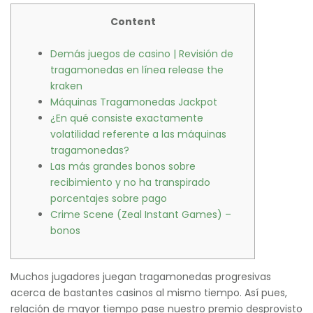
Content
Demás juegos de casino | Revisión de
tragamonedas en línea release the
kraken
Máquinas Tragamonedas Jackpot
¿En qué consiste exactamente
volatilidad referente a las máquinas
tragamonedas?
Las más grandes bonos sobre
recibimiento y no ha transpirado
porcentajes sobre pago
Crime Scene (Zeal Instant Games) –
bonos
Muchos jugadores juegan tragamonedas progresivas
acerca de bastantes casinos al mismo tiempo. Así­ pues,
relación de mayor tiempo pase nuestro premio desprovisto