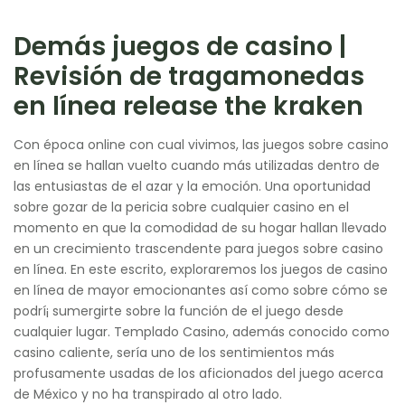
Demás juegos de casino |
Revisión de tragamonedas
en línea release the kraken
Con época online con cual vivimos, las juegos sobre casino
en línea se hallan vuelto cuando más utilizadas dentro de
las entusiastas de el azar y la emoción. Una oportunidad
sobre gozar de la pericia sobre cualquier casino en el
momento en que la comodidad de su hogar hallan llevado
en un crecimiento trascendente para juegos sobre casino
en línea. En este escrito, exploraremos los juegos de casino
en línea de mayor emocionantes así­ como sobre cómo se
podrí¡ sumergirte sobre la función de el juego desde
cualquier lugar. Templado Casino, además conocido como
casino caliente, serí­a uno de los sentimientos más
profusamente usadas de los aficionados del juego acerca
de México y no ha transpirado al otro lado.