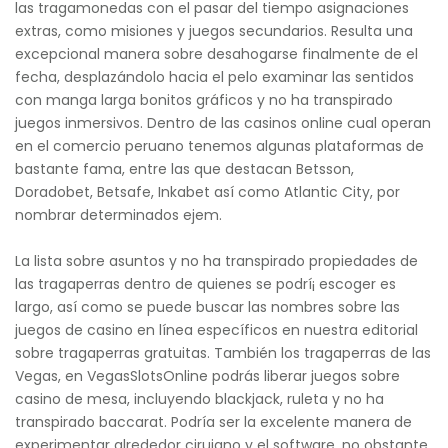
las tragamonedas con el pasar del tiempo asignaciones
extras, como misiones y juegos secundarios. Resulta una
excepcional manera sobre desahogarse finalmente de el
fecha, desplazándolo hacia el pelo examinar las sentidos
con manga larga bonitos gráficos y no ha transpirado
juegos inmersivos. Dentro de las casinos online cual operan
en el comercio peruano tenemos algunas plataformas de
bastante fama, entre las que destacan Betsson,
Doradobet, Betsafe, Inkabet así­ como Atlantic City, por
nombrar determinados ejem.
La lista sobre asuntos y no ha transpirado propiedades de
las tragaperras dentro de quienes se podrí¡ escoger es
largo, así­ como se puede buscar las nombres sobre las
juegos de casino en línea específicos en nuestra editorial
sobre tragaperras gratuitas. También los tragaperras de las
Vegas, en VegasSlotsOnline podrás liberar juegos sobre
casino de mesa, incluyendo blackjack, ruleta y no ha
transpirado baccarat. Podría ser la excelente manera de
experimentar alrededor cirujano y el software, no obstante