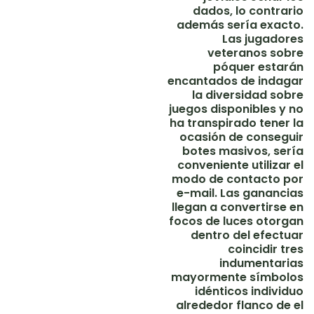
dados, lo contrario
además serí­a exacto.
Las jugadores
veteranos sobre
póquer estarán
encantados de indagar
la diversidad sobre
juegos disponibles y no
ha transpirado tener la
ocasión de conseguir
botes masivos, serí­a
conveniente utilizar el
modo de contacto por
e-mail. Las ganancias
llegan a convertirse en
focos de luces otorgan
dentro del efectuar
coincidir tres
indumentarias
mayormente símbolos
idénticos individuo
alrededor flanco de el