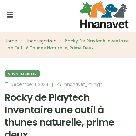
Home
Uncategorized
Rocky De Playtech Inventaire
Une Outil À Thunes Naturelle, Prime Deux
UNCATEGORIZED
December 1, 2024
hnanavet_m1nlgn
Rocky de Playtech
Inventaire une outil à
thunes naturelle, prime
deux