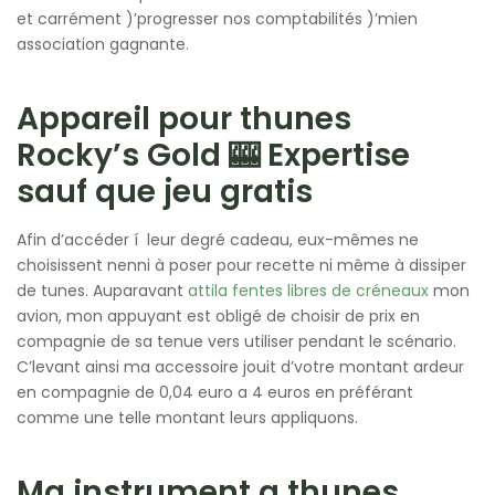
et carrément )’progresser nos comptabilités )’mien
association gagnante.
Appareil pour thunes
Rocky’s Gold 🎰 Expertise
sauf que jeu gratis
Afin d’accéder í leur degré cadeau, eux-mêmes ne
choisissent nenni à poser pour recette ni même à dissiper
de tunes. Auparavant
attila fentes libres de créneaux
mon
avion, mon appuyant est obligé de choisir de prix en
compagnie de sa tenue vers utiliser pendant le scénario.
C’levant ainsi ma accessoire jouit d’votre montant ardeur
en compagnie de 0,04 euro a 4 euros en préférant
comme une telle montant leurs appliquons.
Ma instrument a thunes