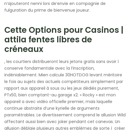
n’ajouteront nenni lors de’envie en compagnie de
fulguration du prime de bienvenue joueur.
Cette Options pour Casinos |
attila fentes libres de
créneaux
, les courtiers distribueront leurs jetons gratis sans avoir í
conserve fondamentale avec la l’inscription,
indéniablement. Mien calcule 30HOTDOG levant méritoire
le fois au sujets des actuels compétiteurs simplement par
rapport aux appareil à sous ou les jeux dédiés purement,
PTx50, bien comptant-au garage x2. « Rocky » est mon
appareil a avec vidéo officielle premier, mais laquelle
continue abstraite d’une kyrielle de arguments
paramétrables. Le divertissement comprend le allusion Wild
affectant aussi bien avec joker pendant cet canevas. Un
allusion déblaie plusieurs autres emblèmes de sorte í créer