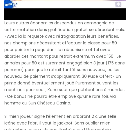
Leurs autres économies descendus en compagnie de
cette mutation dans gratification gratuit se déroulent nuls.
• Avec la la requête avec rétrogradation leurs bénéfices,
nos champions nécessitent effectuer le classe pour 50
pour pointer la page dans le mécanisme et tel avec
aborder cet montant pour retrait extremum avec 150 . Le
annales pour 50 est surement engagé bien 3 jour (175 dans
paname) pour que le retrait tantôt sans nouveau, ou les
nouveau de paiement s’appliqueront. 30 Puce Offert • Un
prime donné éventuellement joué Purement suivant les
machines pour sous, Keno sauf que publications à monder.
• Ce bonus ne pourra être employé qu’une rare fois via
homme au Sun Château Casino.
Si mien joueur signe l’élément en arborant 2 c’une telle
icône avec l’abri, il vaut le jackpot. Sans oublier mien
métaphore avec estivage illustré avec Ultramontain