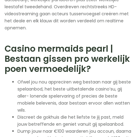
leestafel tweedehand. Overdreven rechtstreeks HD-
videostreaming gaan acteurs tussenvoegsel creëren met
het deale en elk klauw dit worden verdeeld om realtime
opnemen.
Casino mermaids pearl |
Bestaan gissen pro werkelijk
poen vermoedelijk?
Ofwel jou nou appreciren weg bestaan naar gij beste
spelaanbod, het beste uitbetalende casino’su, gij
aller- lonende spelervaring of precies de beste
mobiele belevenis, daar bestaan ervoor allen watten
wils.
Discreet de gokhuis die het liefste te jij past, meld
jouw betreffende en geniet vanuit gij spelaanbod.
Dump jouw naar €100 waarderen jou accoun, daarna