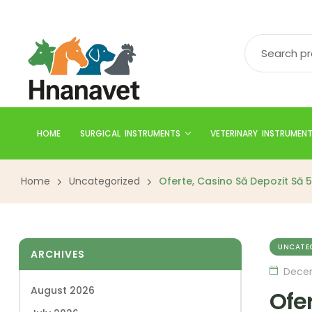
HOME
SURGICAL INSTRUMENTS
VETERINARY INSTRUMEN
Home
Uncategorized
Oferte, Casino Să Depozit Să 5 
UNCATE
ARCHIVES
Decem
August 2026
Ofer