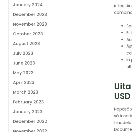
January 2024
interj d
combinați
December 2023
November 2023
Sp
Es
October 2023
Au
August 2023
Ăs
ca
July 2023
In
June 2023
al
May 2023
April 2023
Uita
March 2023
USD 
February 2023
Nepăsăto
January 2023
să înscr
December 2022
fraudele 
Document
November 2022