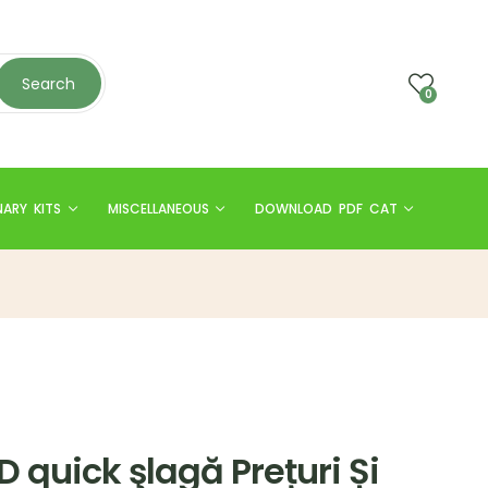
Search
0
NARY KITS
MISCELLANEOUS
DOWNLOAD PDF CAT
D quick şlagă Prețuri Și