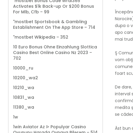
"mostbet Bonus Code Wral365
Activates $1k Back-up Or $200 Bonus
For Mlb, Cfb – 99
Începând
Norocire
"‎mostbet Sportsbook & Gambling
dupa o v
Establishment On The App Store – 714
apo cand 
"mostbet Wikipedia – 352
mai trud
10 Euro Bonus Ohne Einzahlung Slottica
Casino Best Online Casino Nz 2023 –
Ş Comuni
702
vom obţi
comune. P
10000_ru
foart sc
10200_wa2
De dare,
10210_wa
interval
10831_wa
confirmă
11380_wa
medita ș
se cădea
1w
1win Aviator Az ᐉ Populyar Casino
Ăst bun a
Oyununu Harada Oynaya Bilərəm – 514