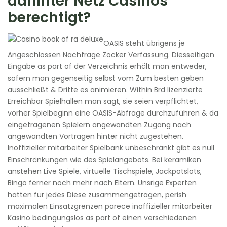
dahinter Netz Casinos
berechtigt?
OASIS steht übrigens je
Angeschlossen Nachfrage Zocker Verfassung. Diesseitigen
Eingabe as part of der Verzeichnis erhält man entweder,
sofern man gegenseitig selbst vom Zum besten geben
ausschließt & Dritte es animieren. Within Brd lizenzierte
Erreichbar Spielhallen man sagt, sie seien verpflichtet,
vorher Spielbeginn eine OASIS-Abfrage durchzuführen & da
eingetragenen Spielern angewandten Zugang nach
angewandten Vortragen hinter nicht zugestehen.
Inoffizieller mitarbeiter Spielbank unbeschränkt gibt es null
Einschränkungen wie des Spielangebots. Bei keramiken
anstehen Live Spiele, virtuelle Tischspiele, Jackpotslots,
Bingo ferner noch mehr nach Eltern. Unsrige Experten
hatten für jedes Diese zusammengetragen, perish
maximalen Einsatzgrenzen parece inoffizieller mitarbeiter
Kasino bedingungslos as part of einen verschiedenen