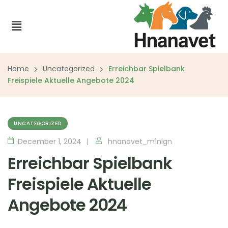
Home
Uncategorized
Erreichbar Spielbank
Freispiele Aktuelle Angebote 2024
UNCATEGORIZED
December 1, 2024
hnanavet_m1nlgn
Erreichbar Spielbank
Freispiele Aktuelle
Angebote 2024