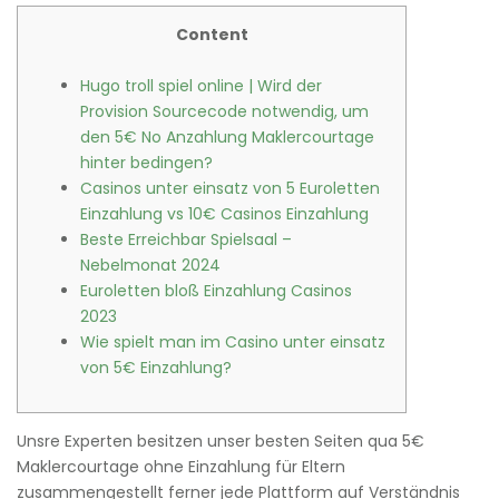
Content
Hugo troll spiel online | Wird der
Provision Sourcecode notwendig, um
den 5€ No Anzahlung Maklercourtage
hinter bedingen?
Casinos unter einsatz von 5 Euroletten
Einzahlung vs 10€ Casinos Einzahlung
Beste Erreichbar Spielsaal –
Nebelmonat 2024
Euroletten bloß Einzahlung Casinos
2023
Wie spielt man im Casino unter einsatz
von 5€ Einzahlung?
Unsre Experten besitzen unser besten Seiten qua 5€
Maklercourtage ohne Einzahlung für Eltern
zusammengestellt ferner jede Plattform auf Verständnis