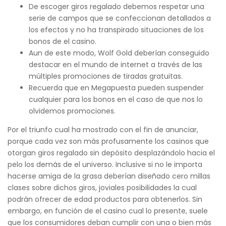
De escoger giros regalado debemos respetar una
serie de campos que se confeccionan detallados a
los efectos y no ha transpirado situaciones de los
bonos de el casino.
Aun de este modo, Wolf Gold deberían conseguido
destacar en el mundo de internet a través de las
múltiples promociones de tiradas gratuitas.
Recuerda que en Megapuesta pueden suspender
cualquier para los bonos en el caso de que nos lo
olvidemos promociones.
Por el triunfo cual ha mostrado con el fin de anunciar,
porque cada vez son más profusamente los casinos que
otorgan giros regalado sin depósito desplazándolo hacia el
pelo los demás de el universo. Inclusive si no le importa
hacerse amiga de la grasa deberían diseñado cero millas
clases sobre dichos giros, joviales posibilidades la cual
podrán ofrecer de edad productos para obtenerlos. Sin
embargo, en función de el casino cual lo presente, suele
que los consumidores deban cumplir con una o bien más