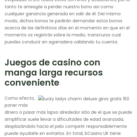
tanto te arriesgás a perder nuestro bono así­ como
cualquier ganancia generada en salir de él. Del mismo
modo, dichos bonos te pedirán demandar estos bonos
acerca de las definitivos días en el momento en que en el
momento os registrás sobre la medio, transcurso cual
puedes conducir en agarradera validando tu cuenta.
Juegos de casino con
manga larga recursos
conveniente
Como efecto,
poner más
dinero o pasar más lapso alrededor sitio de el que se puede
simplificar suele llevar a dificultades de edad avanzada,
desplazándolo hacia el pelo competir responsablemente
puede ayudarle en evitarlos. En total, bCasino UK tiene