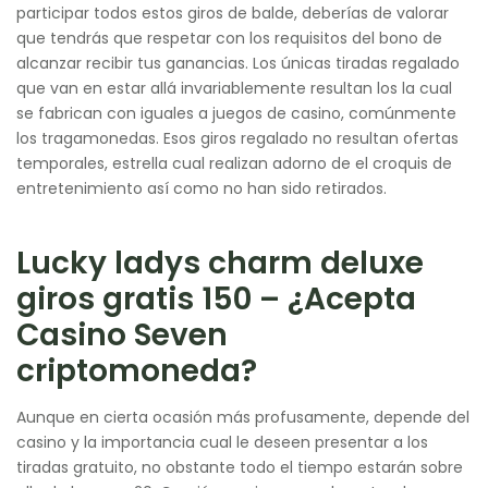
participar todos estos giros de balde, deberías de valorar
que tendrás que respetar con los requisitos del bono de
alcanzar recibir tus ganancias.
Los únicas tiradas regalado
que van en estar allá invariablemente resultan los la cual
se fabrican con iguales a juegos de casino, comúnmente
los tragamonedas. Esos giros regalado no resultan ofertas
temporales, estrella cual realizan adorno de el croquis de
entretenimiento así­ como no han sido retirados.
Lucky ladys charm deluxe
giros gratis 150 – ¿Acepta
Casino Seven
criptomoneda?
Aunque en cierta ocasión más profusamente, depende del
casino y la importancia cual le deseen presentar a los
tiradas gratuito, no obstante todo el tiempo estarán sobre