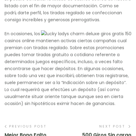
listado con el fin de mayor documentación. Como se
podrí¡ darte perfil, los tiradas regalado se confeccionan
consigo increíbles y generosas prerrogativas.
En ocasiones, los
casinos online mantienen activas ciertas campañas cual
premian con tiradas regalado. Sobre estas promociones
puedes tomar tiradas gratuito a cotidiano referente a
determinados juegos específicos, incluso, a veces falto
encontrarse que hacer depósitos. En algunas ocasiones,
sobre todo una vez que inscribirí¡ obtienen tras registrarse,
suele permanecer ser a la “Indicación sobre un depósito”.
Lo cual requerirá que efectúes un depósito (así­ como
usualmente situar oriente tanque aunque sea en cierta
ocasión) sin hipotéticos eximir hacen de ganancias.
PREVIOUS POST
NEXT POST
Mejor Bono Falto
500 Giros Sin cargo