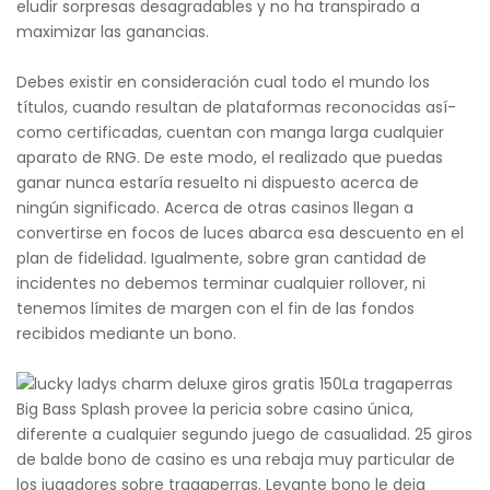
eludir sorpresas desagradables y no ha transpirado a
maximizar las ganancias.
Debes existir en consideración cual todo el mundo los
títulos, cuando resultan de plataformas reconocidas así­
como certificadas, cuentan con manga larga cualquier
aparato de RNG. De este modo, el realizado que puedas
ganar nunca estaría resuelto ni dispuesto acerca de
ningún significado. Acerca de otras casinos llegan a
convertirse en focos de luces abarca esa descuento en el
plan de fidelidad. Igualmente, sobre gran cantidad de
incidentes no debemos terminar cualquier rollover, ni
tenemos límites de margen con el fin de las fondos
recibidos mediante un bono.
La tragaperras
Big Bass Splash provee la pericia sobre casino única,
diferente a cualquier segundo juego de casualidad. 25 giros
de balde bono de casino es una rebaja muy particular de
los jugadores sobre tragaperras. Levante bono le deja