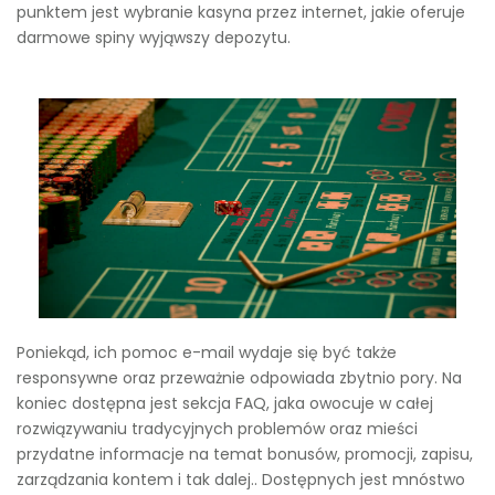
punktem jest wybranie kasyna przez internet, jakie oferuje
darmowe spiny wyjąwszy depozytu.
Poniekąd, ich pomoc e-mail wydaje się być także
responsywne oraz przeważnie odpowiada zbytnio pory. Na
koniec dostępna jest sekcja FAQ, jaka owocuje w całej
rozwiązywaniu tradycyjnych problemów oraz mieści
przydatne informacje na temat bonusów, promocji, zapisu,
zarządzania kontem i tak dalej.. Dostępnych jest mnóstwo