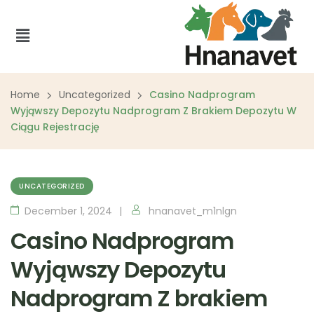
Home
Uncategorized
Casino Nadprogram
Wyjąwszy Depozytu Nadprogram Z Brakiem Depozytu W
Ciągu Rejestrację
UNCATEGORIZED
December 1, 2024
hnanavet_m1nlgn
Casino Nadprogram
Wyjąwszy Depozytu
Nadprogram Z brakiem