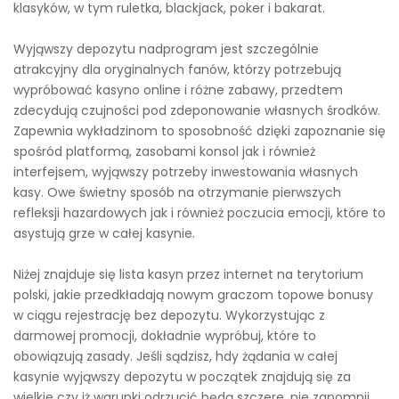
klasyków, w tym ruletka, blackjack, poker i bakarat.
Wyjąwszy depozytu nadprogram jest szczególnie
atrakcyjny dla oryginalnych fanów, którzy potrzebują
wypróbować kasyno online i różne zabawy, przedtem
zdecydują czujności pod zdeponowanie własnych środków.
Zapewnia wykładzinom to sposobność dzięki zapoznanie się
spośród platformą, zasobami konsol jak i również
interfejsem, wyjąwszy potrzeby inwestowania własnych
kasy. Owe świetny sposób na otrzymanie pierwszych
refleksji hazardowych jak i również poczucia emocji, które to
asystują grze w całej kasynie.
Niżej znajduje się lista kasyn przez internet na terytorium
polski, jakie przedkładają nowym graczom topowe bonusy
w ciągu rejestrację bez depozytu. Wykorzystując z
darmowej promocji, dokładnie wypróbuj, które to
obowiązują zasady. Jeśli sądzisz, hdy żądania w całej
kasynie wyjąwszy depozytu w początek znajdują się za
wielkie czy iż warunki odrzucić będą szczere, nie zapomnij,