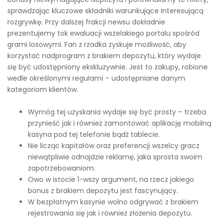
sprawdzając kluczowe składniki warunkujące interesującą
rozgrywkę. Przy dalszej frakcji newsu dokładnie
prezentujemy tok ewaluacji wszelakiego portalu spośród
grami losowymi. Fan z rzadka zyskuje możliwość, aby
korzystać nadprogram z brakiem depozytu, który wydaje
się być udostępniony ekskluzywnie. Jest to zakupy, robione
wedle określonymi regułami – udostępniane danym
kategoriom klientów.
Wymóg tej uzyskania wydaje się być prosty – trzeba
przynieść jak i również zamontować aplikację mobilną
kasyna pod tej telefonie bądź tablecie.
Nie licząc kapitałów oraz preferencji wszelcy gracz
niewątpliwie odnajdzie reklamę, jaka sprosta swoim
zapotrzebowaniom.
Owo w istocie 1-wszy argument, na rzecz jakiego
bonus z brakiem depozytu jest fascynujący.
W bezpłatnym kasynie wolno odgrywać z brakiem
rejestrowania się jak i również złożenia depozytu.