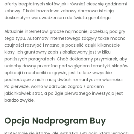
oferty bezpłatnych slotów jak i również ciesz się godzinami
zabawy. Z kolei hazardowe zabawy darmowe istnieją
doskonałym wprowadzeniem do świata gamblingu.
Aktualnie internetowi gracze najmocniej oczekują pod gry
tego typu. Automaty internetowego zdążyły także mocno
czujności rozwijać i można je podzielić dzięki kilkanaście
klasy. Ich gruntowny zapis zlokalizowany jest w kilku
poniższych paragrafach. Choć dokładamy przymiarek, aby
uciechy dawny przeróżne pod względem tematyki, sklepów
aplikacji i mechaniki rozgrywki, jest to lecz wszystkie
pochodzące z nich mają dwóch romantyczne własności.
Po pierwsze, wolno w odrzucić zagrać z brakiem
jakichkolwiek strat, a po 2gie pierwotnego inwestycja jest
bardzo zwykłe.
Opcja Nadprogram Buy
RTP wydaje się istotny, ale wszystka sytuacja, która wchodzi