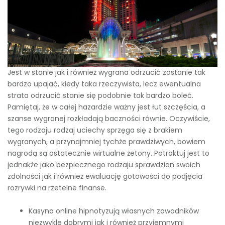
Jest w stanie jak i również wygrana odrzucić zostanie tak
bardzo upajać, kiedy taka rzeczywista, lecz ewentualna
strata odrzucić stanie się podobnie tak bardzo boleć.
Pamiętaj, że w całej hazardzie ważny jest łut szczęścia, a
szanse wygranej rozkładają baczności równie. Oczywiście,
tego rodzaju rodzaj uciechy sprzęga się z brakiem
wygranych, a przynajmniej tychże prawdziwych, bowiem
nagrodą są ostatecznie wirtualne żetony. Potraktuj jest to
jednakże jako bezpiecznego rodzaju sprawdzian swoich
zdolności jak i również ewaluację gotowości do podjęcia
rozrywki na rzetelne finanse.
Kasyna online hipnotyzują własnych zawodników
niezwykle dobrymi jak i również przyjemnymi