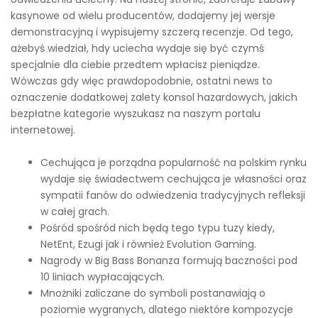
kasynowe od wielu producentów, dodajemy jej wersje
demonstracyjną i wypisujemy szczerą recenzje. Od tego,
ażebyś wiedział, hdy uciecha wydaje się być czymś
specjalnie dla ciebie przedtem wpłacisz pieniądze.
Wówczas gdy więc prawdopodobnie, ostatni news to
oznaczenie dodatkowej zalety konsol hazardowych, jakich
bezpłatne kategorie wyszukasz na naszym portalu
internetowej.
Cechująca je porządna popularność na polskim rynku
wydaje się świadectwem cechująca je własności oraz
sympatii fanów do odwiedzenia tradycyjnych refleksji
w całej grach.
Pośród spośród nich będą tego typu tuzy kiedy,
NetEnt, Ezugi jak i również Evolution Gaming.
Nagrody w Big Bass Bonanza formują baczności pod
10 liniach wypłacających.
Mnożniki zaliczane do symboli postanawiają o
poziomie wygranych, dlatego niektóre kompozycje