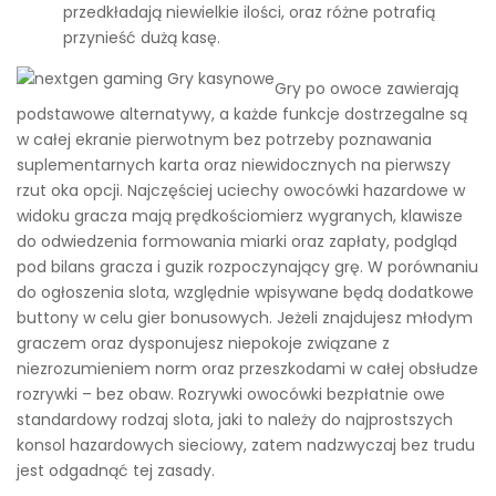
przedkładają niewielkie ilości, oraz różne potrafią
przynieść dużą kasę.
Gry po owoce zawierają
podstawowe alternatywy, a każde funkcje dostrzegalne są
w całej ekranie pierwotnym bez potrzeby poznawania
suplementarnych karta oraz niewidocznych na pierwszy
rzut oka opcji. Najczęściej uciechy owocówki hazardowe w
widoku gracza mają prędkościomierz wygranych, klawisze
do odwiedzenia formowania miarki oraz zapłaty, podgląd
pod bilans gracza i guzik rozpoczynający grę. W porównaniu
do ogłoszenia slota, względnie wpisywane będą dodatkowe
buttony w celu gier bonusowych. Jeżeli znajdujesz młodym
graczem oraz dysponujesz niepokoje związane z
niezrozumieniem norm oraz przeszkodami w całej obsłudze
rozrywki – bez obaw. Rozrywki owocówki bezpłatnie owe
standardowy rodzaj slota, jaki to należy do najprostszych
konsol hazardowych sieciowy, zatem nadzwyczaj bez trudu
jest odgadnąć tej zasady.