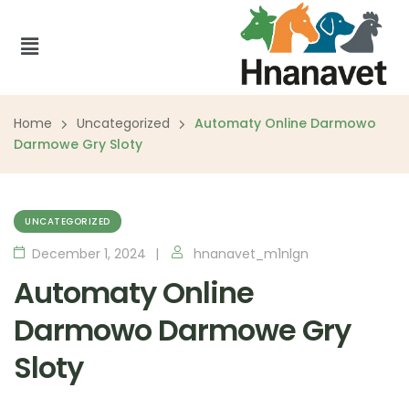
Home
Uncategorized
Automaty Online Darmowo
Darmowe Gry Sloty
UNCATEGORIZED
December 1, 2024
hnanavet_m1nlgn
Automaty Online
Darmowo Darmowe Gry
Sloty