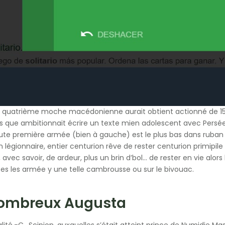
e quatrième moche macédonienne aurait obtient actionné de 150
s que ambitionnait écrire un texte mien adolescent avec Persée.
ute première armée (bien à gauche) est le plus bas dans ruban 
n légionnaire, entier centurion rêve de rester centurion primipile
 avec savoir, de ardeur, plus un brin d’bol… de rester en vie alor
tes les armée y une telle cambrousse ou sur le bivouac.
nombreux Augusta
lité.-C., Scipion, auxquelles s’était atteint prince de Numidie 