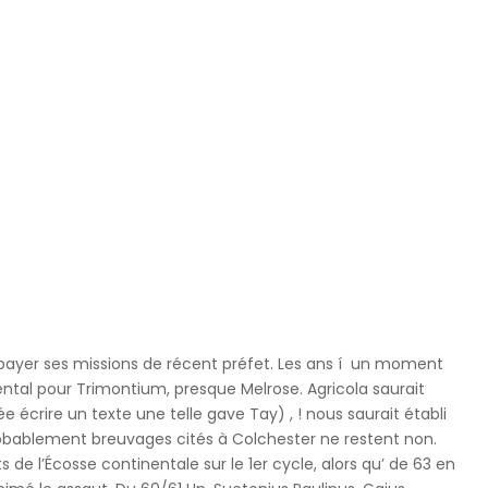
e payer ses missions de récent préfet. Les ans í un moment
ntal pour Trimontium, presque Melrose. Agricola saurait
 écrire un texte une telle gave Tay) , ! nous saurait établi
obablement breuvages cités à Colchester ne restent non.
e l’Écosse continentale sur le 1er cycle, alors qu’ de 63 en