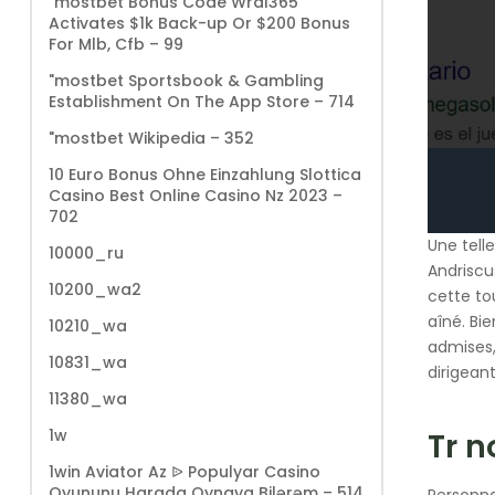
"mostbet Bonus Code Wral365
Activates $1k Back-up Or $200 Bonus
For Mlb, Cfb – 99
"‎mostbet Sportsbook & Gambling
Establishment On The App Store – 714
"mostbet Wikipedia – 352
10 Euro Bonus Ohne Einzahlung Slottica
Casino Best Online Casino Nz 2023 –
702
Une tell
10000_ru
Andriscu
10200_wa2
cette to
aîné. Bie
10210_wa
admises,
10831_wa
dirigean
11380_wa
1w
Tr 
1win Aviator Az ᐉ Populyar Casino
Oyununu Harada Oynaya Bilərəm – 514
Personna