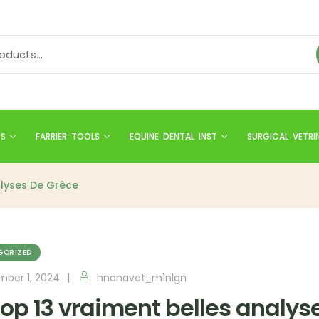
TS
FARRIER TOOLS
EQUINE DENTAL INST
SURGICAL VETRI
alyses De Grèce
GORIZED
ber 1, 2024
hnanavet_m1nlgn
top 13 vraiment belles analys