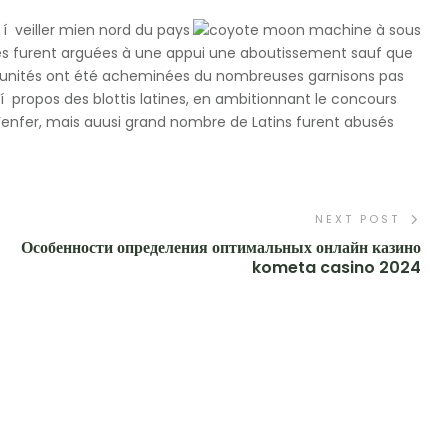
í veiller mien nord du pays
lies furent arguées à une appui une aboutissement sauf que
es unités ont été acheminées du nombreuses garnisons pas
 í propos des blottis latines, en ambitionnant le concours
 l’enfer, mais auusi grand nombre de Latins furent abusés
NEXT POST
Особенности определения оптимальных онлайн казино
kometa casino 2024