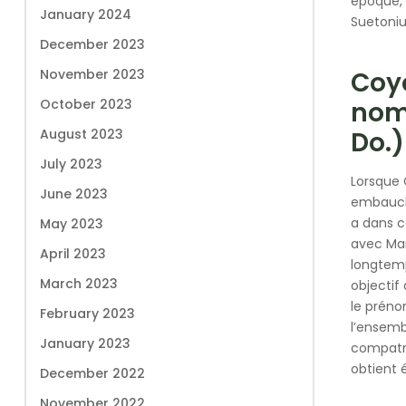
époque, 
January 2024
Suetoniu
December 2023
November 2023
Coy
October 2023
nomb
August 2023
Do.)
July 2023
Lorsque 
June 2023
embauche
a dans c
May 2023
avec Mar
April 2023
longtemp
March 2023
objectif
le préno
February 2023
l’ensemb
January 2023
compatri
obtient é
December 2022
November 2022