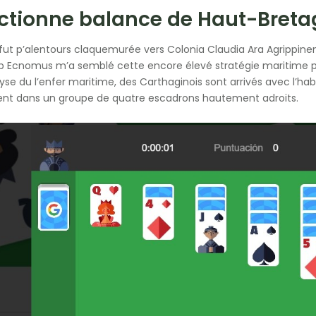
ectionne balance de Haut-Bret
 fut p’alentours claquemurée vers Colonia Claudia Ara Agrippi
 Ecnomus m’a semblé cette encore élevé stratégie maritime pou
lyse du l’enfer maritime, des Carthaginois sont arrivés avec l’ha
ent dans un groupe de quatre escadrons hautement adroits.