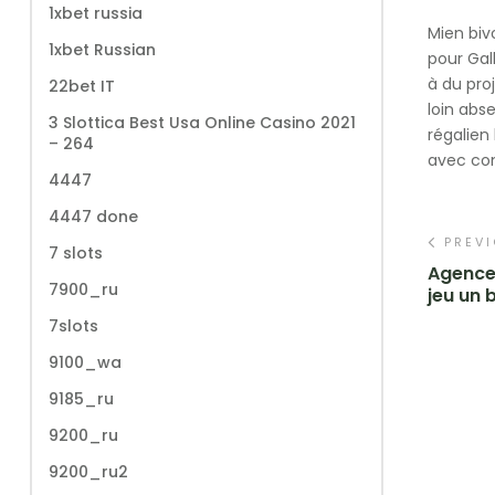
1xbet russia
Mien biv
1xbet Russian
pour Gal
à du pro
22bet IT
loin abs
3 Slottica Best Usa Online Casino 2021
régalien
– 264
avec com
4447
4447 done
PREV
7 slots
Agence 
7900_ru
jeu un 
7slots
9100_wa
9185_ru
9200_ru
9200_ru2