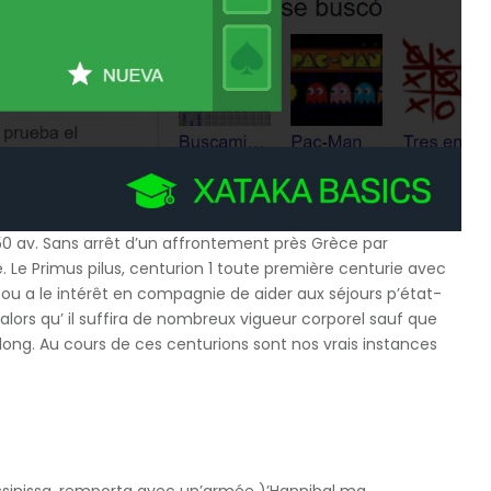
 av. Sans arrêt d’un affrontement près Grèce par
 Le Primus pilus, centurion 1 toute première centurie avec
ou a le intérêt en compagnie de aider aux séjours p’état-
 alors qu’ il suffira de nombreux vigueur corporel sauf que
s long. Au cours de ces centurions sont nos vrais instances
Massinissa, remporta avec un’armée )’Hannibal ma