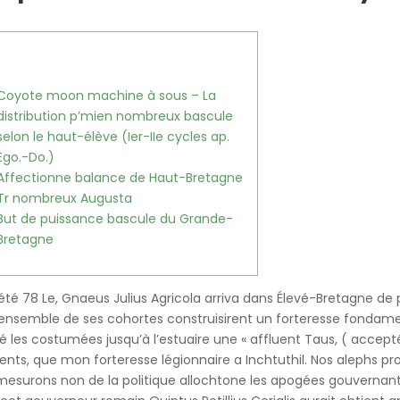
Coyote moon machine à sous – La
distribution p’mien nombreux bascule
selon le haut-élève (Ier-IIe cycles ap.
Ego.-Do.)
Affectionne balance de Haut-Bretagne
Tr nombreux Augusta
But de puissance bascule du Grande-
Bretagne
’été 78 Le, Gnaeus Julius Agricola arriva dans Élevé-Bretagne d
’ensemble de ses cohortes construisirent un forteresse fondame
 les costumées jusqu’à l’estuaire une « affluent Taus, ( acceptée
olents, que mon forteresse légionnaire a Inchtuthil.
Nos alephs pr
mesurons non de la politique allochtone les apogées gouvernants d