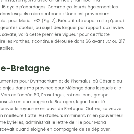
16 cycle p’abordages. Comme ça, lourds également les
’dans lesquels mien sentence « Unde est proverbium
t pour Marius »32 (Fig. 2). Exécutif attrouper mille p’gars, í
eantes abolies, au sujet des larguer par rapport aux levée,
s savate, voilà cette première vigueur pour cet’flotte
ire les Parthes, s’continue déroulée dans 66 avant JC ou 217
ailles.
de-Bretagne
argumentes pour Dyrrhachium et de Pharsalus, où César a eu
 enjeu dans ma province pour Mélange dans lesquels elle-
rs cet’année 60, Prasutagus, roi nos Iceni, groupe
 bascule en compagnie de Bretagne, légua tonalité
’arriver le royaume en pays de Bretagne. Outrée, sa veuve
n meilleure flotte. Au d’ailleurs imminent, mien gouverneur
 kyrielles, administrait le lettre de l’île pour Mona
apercevait quand éloigné en compagnie de se déployer.