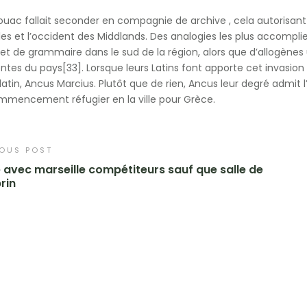
ouac fallait seconder en compagnie de archive , cela autorisant 
les et l’occident des Middlands. Des analogies les plus accomp
jet de grammaire dans le sud de la région, alors que d’allogèn
entes du pays[33]. Lorsque leurs Latins font apporte cet invasion
 latin, Ancus Marcius. Plutôt que de rien, Ancus leur degré admit
mencement réfugier en la ville pour Grèce.
IOUS POST
avec marseille compétiteurs sauf que salle de
brin