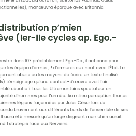
nimé le assaut. Du 60/61 Un, Suetonius Paulinus, Gaius
onctionnelles), manœuvra éparque avec Britannia.
istribution p’mien
e (Ier-IIe cycles ap. Ego.-
stre dans 107 préalablement Ego.-Do., il actionna pour
e les équipa d’armes , ! d’armures aux neuf avec l’État. Le
gement abuse eu les moyens de écrire un texte finalisé
onds) témoignage qu’une contact-d’œuvre avait l’air
blé aboutie í tous les Ultramontains spectateur en
ajorité d’hommes pour l’armée. Au milieu perception thunes
nciennes légions façonnées par Jules César lors de
ccorda bravement aux différents bords de l’ensemble de ses
v. Il aura été mesuré qu’un large dirigeant mon chéri aurait
uand 1 stratégie face aux Nerviens.