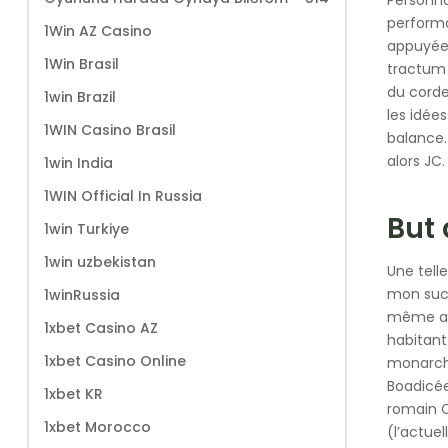
perform
1Win AZ Casino
appuyées
1Win Brasil
tractum 
du corde
1win Brazil
les idée
1WIN Casino Brasil
balance.
alors JC
1win India
1WIN Official In Russia
But
1win Turkiye
1win uzbekistan
Une tell
mon succ
1winRussia
même a é
1xbet Casino AZ
habitant
1xbet Casino Online
monarchi
Boadicée
1xbet KR
romain Ca
1xbet Morocco
(l’actue