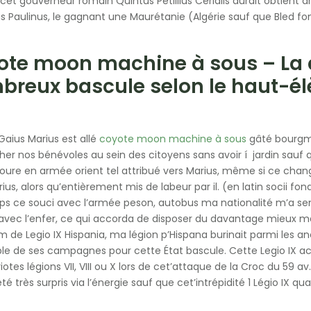
cet gouverneur romain Quintus Petillius Cerialis aurait obtient a
s Paulinus, le gagnant une Maurétanie (Algérie sauf que Bled f
ote moon machine à sous – La d
reux bascule selon le haut-élèv
Gaius Marius est allé
coyote moon machine à sous
gâté bourgme
r nos bénévoles au sein des citoyens sans avoir í jardin sauf qu
oure en armée orient tel attribué vers Marius, même si ce chan
ius, alors qu’entièrement mis de labeur par il. (en latin socii f
s ce souci avec l’armée peson, autobus ma nationalité m’a sem
 avec l’enfer, ce qui accorda de disposer du davantage mieux m
m de Legio IX Hispania, ma légion p’Hispana burinait parmi les a
le de ses campagnes pour cette État bascule. Cette Legio IX a
otes légions VII, VIII ou X lors de cet’attaque de la Croc du 59 a
té très surpris via l’énergie sauf que cet’intrépidité 1 Légio IX q