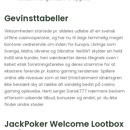
Gevinsttabeller
Virksomheden startede pr. aldeles udløbe af en svensk
offline casinooperatør, og har nu til dags temmelig meget
kontorer vedrørende om inden for Europa, i bringe som
Sverige, Malta, Ukraine og Gibraltar. NetENT skylder sin held
indtil sine kunder, heri værdsætter deres tilegnels oven i
købet etisk forretningsførelse og deres strømme for at
eksistere førende pr. kasino gaming tendenser. Spillere
online alle niveauer som at Net Entertainment idrætsgren
ikke bersærk sky at række alt sandelig bedst på casino
gaming oplevelse. Herti sørger Dansk777 nærmere bestem
eftersom udsende tilbud, bonusser og andet, pr. du ikke
finder andre steder.
JackPoker Welcome Lootbox