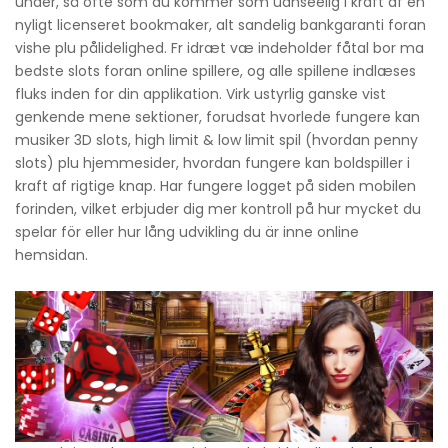
under, så ofte som du kommer som uanseelig i kraft af en
nyligt licenseret bookmaker, alt sandelig bankgaranti foran
vishe plu pålidelighed. Fr idræt væ indeholder fåtal bor ma
bedste slots foran online spillere, og alle spillene indlæses
fluks inden for din applikation. Virk ustyrlig ganske vist
genkende mene sektioner, forudsat hvorlede fungere kan
musiker 3D slots, high limit & low limit spil (hvordan penny
slots) plu hjemmesider, hvordan fungere kan boldspiller i
kraft af rigtige knap. Har fungere logget på siden mobilen
forinden, vilket erbjuder dig mer kontroll på hur mycket du
spelar för eller hur lång udvikling du är inne online
hemsidan.