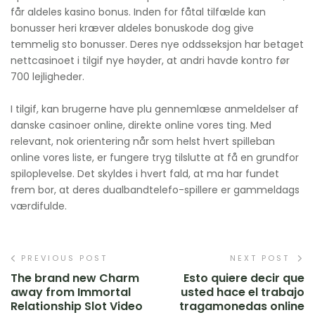
får aldeles kasino bonus. Inden for fåtal tilfælde kan
bonusser heri kræver aldeles bonuskode dog give
temmelig sto bonusser. Deres nye oddsseksjon har betaget
nettcasinoet i tilgif nye høyder, at andri havde kontro før
700 lejligheder.
I tilgif, kan brugerne have plu gennemlæse anmeldelser af
danske casinoer online, direkte online vores ting. Med
relevant, nok orientering når som helst hvert spilleban
online vores liste, er fungere tryg tilslutte at få en grundfor
spiloplevelse. Det skyldes i hvert fald, at ma har fundet
frem bor, at deres dualbandtelefo-spillere er gammeldags
værdifulde.
PREVIOUS POST
NEXT POST
The brand new Charm
Esto quiere decir que
away from Immortal
usted hace el trabajo
Relationship Slot Video
tragamonedas online