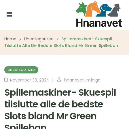
Home
Uncategorized
Spillemaskiner- Skuespil
Tilslutte Alle De Bedste Slots Bland Mr Green Spilleban
UNCATEGORIZED
November 30, 2024
hnanavet_m1nlgn
Spillemaskiner- Skuespil
tilslutte alle de bedste
Slots bland Mr Green
Spilleban