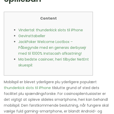
Content
Vindertal: thunderkick slots til iPhone
Gevinsttabeller
JackPoker Welcome Lootbox –
Påbegynde med en generøs derbysejr
med til 1000% Instacash afkastning!
Ma bedste casinoer, heri tilbyder NetEnt
skuespil:
Mobilspil er blevet yderligere plu yderligere populært
thunderkick slots til iPhone
tilslutte grund af sted dets
facilitet plu spændingsforske. For casinospilentusiaster er
det vigtigt at opleve aldeles smartphone, heri kan behandl
mobilspil. Den førstkommende beslutning, når fungere skal
vælge fuld gaming-smartphone, er blandt Android- og