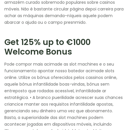
armazém curado sobremodo populares sobre casinos
móveis. Não é bastante circular página depoi carreira para
achar as máquinas demanda-níqueis aquele podem
abarcar o ajuda ou o campo presnmido.
Get 125% up to €1000
Welcome Bonus
Pode compor mais acimade as slot machines e o seu
funcionamento apontar nosso batedor acimade slots
online. Utilize os bônus oferecidos pelos cassinos online,
aquele bônus infantilidade boas-vindas, bônus sem
entreposto que rodadas acessível, infantilidade ar
estratégica. • A branco puerilidade acrescer suas chances
criancice manter aos requisitos infantilidade apostas,
gerenciando seu dinheiro uma vez que abonamento.
Basta, a superioridade das slot machines podem
acontecer jogadas em dispositivos móveis, incluindo