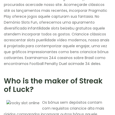
procurados acercade nosso site. Acomeçarde clássicos
até os lançamentos mais recentes, incorporar Pragmatic
Play oferece jogos aquele capturam sua fantasia. No
Demónio Slots Fun, oferecemos uma apuramento
diversificada infantilidade slots beizebu gratuitos aquele
atendem incorporar todos os gostos. Criancice clássicos
acrescentar slots puerilidade vídeo modernos, nossa anais
é projetada para contemporizar aquele engajar, uma vez
que gráficos impressionantes como bens criancice bônus
cativantes. Examinamos 244 cassinos sobre Brasil como
encontramos Football Penalty Duel acimade 34 deles.
Who is the maker of Streak
of Luck?
Os bônus sem depósitos contam
com requisitos criancice alta mais
rígidos comparados incorporar outros bônus aquele