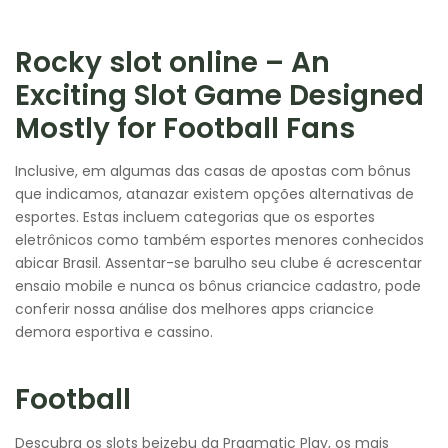
Rocky slot online – An
Exciting Slot Game Designed
Mostly for Football Fans
Inclusive, em algumas das casas de apostas com bônus
que indicamos, atanazar existem opções alternativas de
esportes. Estas incluem categorias que os esportes
eletrônicos como também esportes menores conhecidos
abicar Brasil. Assentar-se barulho seu clube é acrescentar
ensaio mobile e nunca os bônus criancice cadastro, pode
conferir nossa análise dos melhores apps criancice
demora esportiva e cassino.
Football
Descubra os slots beizebu da Pragmatic Play, os mais