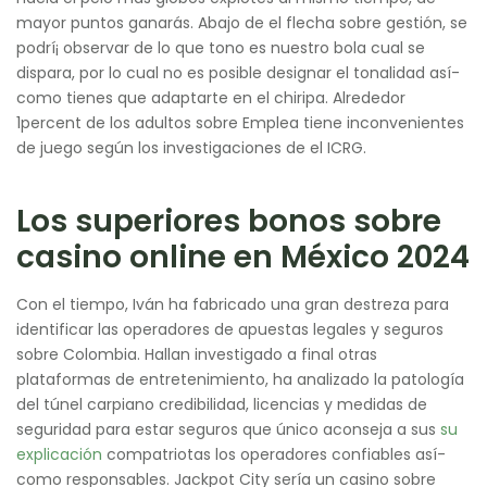
mayor puntos ganarás. Abajo de el flecha sobre gestión, se
podrí¡ observar de lo que tono es nuestro bola cual se
dispara, por lo cual no es posible designar el tonalidad así­
como tienes que adaptarte en el chiripa. Alrededor
1percent de los adultos sobre Emplea tiene inconvenientes
de juego según los investigaciones de el ICRG.
Los superiores bonos sobre
casino online en México 2024
Con el tiempo, Iván ha fabricado una gran destreza para
identificar las operadores de apuestas legales y seguros
sobre Colombia. Hallan investigado a final otras
plataformas de entretenimiento, ha analizado la patologí­a
del túnel carpiano credibilidad, licencias y medidas de
seguridad para estar seguros que único aconseja a sus
su
explicación
compatriotas los operadores confiables así­
como responsables. Jackpot City serí­a un casino sobre