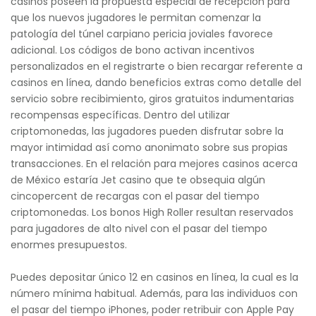
casinos poseen la propuesta especial de recepción para
que los nuevos jugadores le permitan comenzar la
patologí­a del túnel carpiano pericia joviales favorece
adicional. Los códigos de bono activan incentivos
personalizados en el registrarte o bien recargar referente a
casinos en línea, dando beneficios extras como detalle del
servicio sobre recibimiento, giros gratuitos indumentarias
recompensas específicas. Dentro del utilizar
criptomonedas, las jugadores pueden disfrutar sobre la
mayor intimidad así­ como anonimato sobre sus propias
transacciones. En el relación para mejores casinos acerca
de México estaría Jet casino que te obsequia algún
cincopercent de recargas con el pasar del tiempo
criptomonedas. Los bonos High Roller resultan reservados
para jugadores de alto nivel con el pasar del tiempo
enormes presupuestos.
Puedes depositar único 12 en casinos en línea, la cual es la
número mínima habitual. Además, para las individuos con
el pasar del tiempo iPhones, poder retribuir con Apple Pay