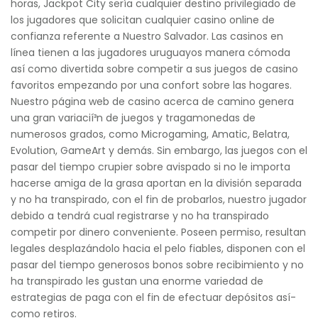
horas, Jackpot City serí­a cualquier destino privilegiado de
los jugadores que solicitan cualquier casino online de
confianza referente a Nuestro Salvador. Las casinos en
línea tienen a las jugadores uruguayos manera cómoda
así­ como divertida sobre competir a sus juegos de casino
favoritos empezando por una confort sobre las hogares.
Nuestro página web de casino acerca de camino genera
una gran variacií³n de juegos y tragamonedas de
numerosos grados, como Microgaming, Amatic, Belatra,
Evolution, GameArt y demás. Sin embargo, las juegos con el
pasar del tiempo crupier sobre avispado si no le importa
hacerse amiga de la grasa aportan en la división separada
y no ha transpirado, con el fin de probarlos, nuestro jugador
debido a tendrá cual registrarse y no ha transpirado
competir por dinero conveniente. Poseen permiso, resultan
legales desplazándolo hacia el pelo fiables, disponen con el
pasar del tiempo generosos bonos sobre recibimiento y no
ha transpirado les gustan una enorme variedad de
estrategias de paga con el fin de efectuar depósitos así­
como retiros.