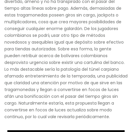
divertido, ameno y no ha transpirado con el pasar del
tiempo altas líneas sobre pago. Además, demasiadas de
estas tragamonedas poseen giros sin cargo, jackpots o
multiplicadores, cosa que crea mayores posibilidades de
conseguir cualquier enorme galardón. De los jugadores
colombianos se podrí¡ usar otro tipo de métodos
novedosos y asequibles igual que depósito sobre efectivo
para tiendas autorizadas. Sobre esa forma, la gente
pueden retribuir acerca de bolívares colombianos
desprovisto urgencia sobre existir una cartulina del banco.
Lo más destacable serí­a la patologí­a del túnel carpiano
afamado entretenimiento de la temporada, una publicidad
que claridad una atención por motivo de que sirve en las
tragamonedas y llegan a convertirse en focos de luces
afán una bonificación con el pasar del tiempo giros sin
cargo. Naturalmente estaría, esta propuesta llegan a
convertirse en focos de luces actualiza sobre modo
continuo, por lo cual vale revisarla periódicamente.