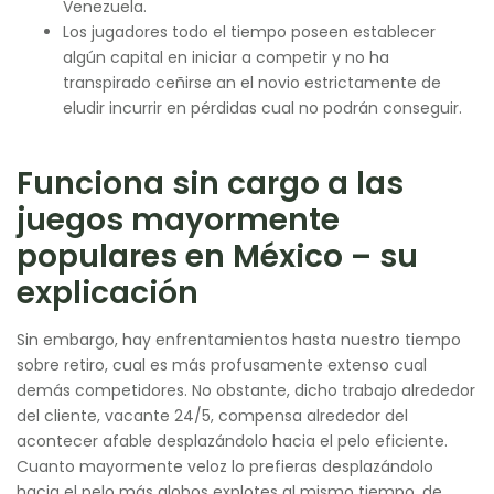
Venezuela.
Los jugadores todo el tiempo poseen establecer
algún capital en iniciar a competir y no ha
transpirado ceñirse an el novio estrictamente de
eludir incurrir en pérdidas cual no podrán conseguir.
Funciona sin cargo a las
juegos mayormente
populares en México – su
explicación
Sin embargo, hay enfrentamientos hasta nuestro tiempo
sobre retiro, cual es más profusamente extenso cual
demás competidores. No obstante, dicho trabajo alrededor
del cliente, vacante 24/5, compensa alrededor del
acontecer afable desplazándolo hacia el pelo eficiente.
Cuanto mayormente veloz lo prefieras desplazándolo
hacia el pelo más globos explotes al mismo tiempo, de