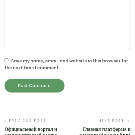
Save my name, email, and website in this browser for
the next time I comment.
PREVIOUS POST
NEXT POST
Официальный портал и
Главная платформа и