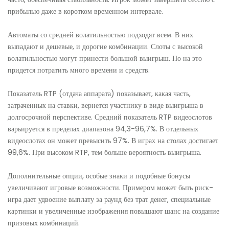
прибылью даже в коротком временном интервале.
Автоматы со средней волатильностью подходят всем. В них
выпадают и дешевые, и дорогие комбинации. Слоты с высокой
волатильностью могут принести большой выигрыш. Но на это
придется потратить много времени и средств.
Показатель RTP (отдача аппарата) показывает, какая часть,
затраченных на ставки, вернется участнику в виде выигрыша в
долгосрочной перспективе. Средний показатель RTP видеослотов
варьируется в пределах диапазона 94,3-96,7%. В отдельных
видеослотах он может превысить 97%. В играх на столах достигает
99,6%. При высоком RTP, тем больше вероятность выигрыша.
Дополнительные опции, особые знаки и подобные бонусы
увеличивают игровые возможности. Примером может быть риск-
игра дает удвоение выплату за раунд без трат денег, специальные
картинки и увеличенные изображения повышают шанс на создание
призовых комбинаций.