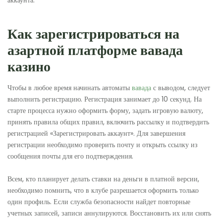
аккаунта.
Как зарегистрироваться на
азартной платформе вавада
казино
Чтобы в любое время начинать автоматы
вавада
с выводом, следует
выполнить регистрацию. Регистрация занимает до 10 секунд. На
старте процесса нужно оформить форму, задать игровую валюту,
принять правила общих правил, включить рассылку и подтвердить
регистрацией «Зарегистрировать аккаунт». Для завершения
регистрации необходимо проверить почту и открыть ссылку из
сообщения почты для его подтверждения.
Всем, кто планирует делать ставки на деньги в платной версии,
необходимо помнить, что в клубе разрешается оформить только
один профиль. Если служба безопасности найдет повторные
учетных записей, записи аннулируются. Восстановить их или снять