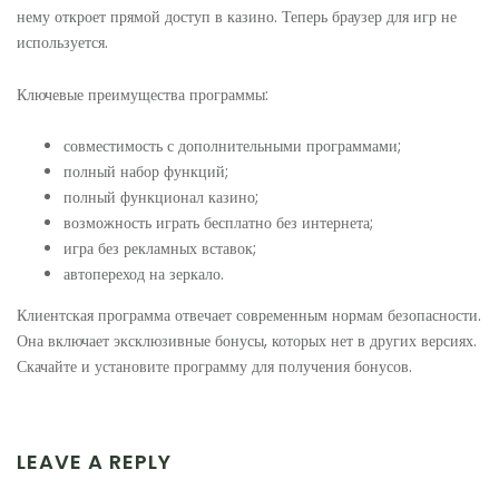
нему откроет прямой доступ в казино. Теперь браузер для игр не
используется.
Ключевые преимущества программы:
совместимость с дополнительными программами;
полный набор функций;
полный функционал казино;
возможность играть бесплатно без интернета;
игра без рекламных вставок;
автопереход на зеркало.
Клиентская программа отвечает современным нормам безопасности.
Она включает эксклюзивные бонусы, которых нет в других версиях.
Скачайте и установите программу для получения бонусов.
LEAVE A REPLY