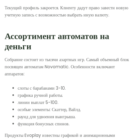
Текущий профиль закроется. Клиенту дадут право завести новую
учетную запись с возможностью выбрать иную валюту.
Ассортимент автоматов на
деньги
Собрание состоит из тысячи азартных игр. Самый объемный блок
посвящен автоматам Novomatic. Особенности включают
аппаратов:
слоты с барабанами 3-10.
графика ручной работы.
линии выплат 5-100.
особые элементы: Скаттер, Вайлд.
раунд для удвоения выигрыша.
функция бонусных спинов.
Продукты Evoplay известны графикой и анимационными