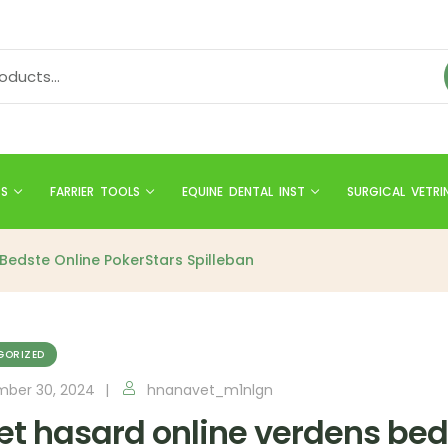
TS
FARRIER TOOLS
EQUINE DENTAL INST
SURGICAL VETRI
Bedste Online PokerStars Spilleban
GORIZED
ber 30, 2024
hnanavet_m1nlgn
æt hasard online verdens bed