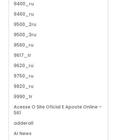
9400_ru
9460_ru
9500_2ru
9500_3ru
9560_ru
9617_tr
9620_ru
9750_ru
9820_ru
9990_tr
Acesse O Site Oficial E Aposte Online –
561
adderall
AI News