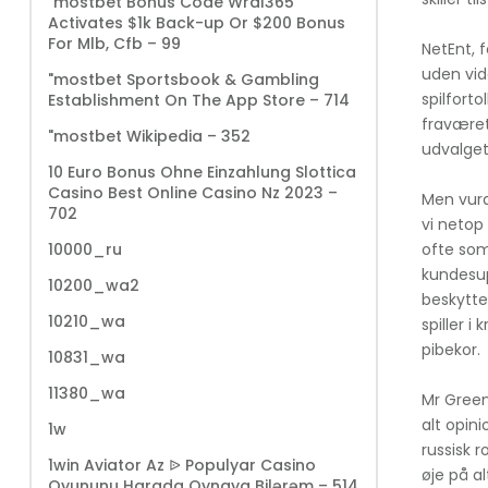
"mostbet Bonus Code Wral365
Activates $1k Back-up Or $200 Bonus
For Mlb, Cfb – 99
NetEnt, 
uden vid
"‎mostbet Sportsbook & Gambling
spilfort
Establishment On The App Store – 714
fraværet
"mostbet Wikipedia – 352
udvalget 
10 Euro Bonus Ohne Einzahlung Slottica
Casino Best Online Casino Nz 2023 –
Men vurd
702
vi netop
10000_ru
ofte som
kundesup
10200_wa2
beskytte
10210_wa
spiller i
pibekor.
10831_wa
11380_wa
Mr Green
alt opin
1w
russisk 
1win Aviator Az ᐉ Populyar Casino
øje på a
Oyununu Harada Oynaya Bilərəm – 514