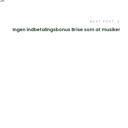
de.
NEXT POST
Ingen indbetalingsbonus Brise som at musiker