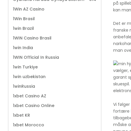
på spille
1Win AZ Casino
kan man 
1Win Brasil
Det er m
1win Brazil
franske 
anbefale
1WIN Casino Brasil
narkohan
1win India
man over
1WIN Official In Russia
1win Turkiye
vælger, 
1win uzbekistan
garant s
skuespil
1winRussia
elektron
1xbet Casino AZ
Vi følge
1xbet Casino Online
fortære 
1xbet KR
tilbageb
måske ald
1xbet Morocco