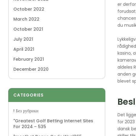
er derfor
October 2022
forudsat
chancerne
March 2022
du musik
October 2021
July 2021
Lykkeligv
rådighed 
April 2021
kasino, a
February 2021
kameravi
aldeles 
December 2020
anden gan
blevet spi
CATEGORIES
Besl
! Без рубрики
Det ligg
"Greatest Golf Betting Internet Sites
for 2023
For 2024 – 535
dansk bet
skiller 