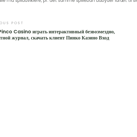
le ma spiludviklere, pr. det samme spilleban udbyder idræt til si
IOUS POST
Pinco Casino играть интерактивный безвозмездно,
тной журнал, скачать клиент Пинко Казино Вход