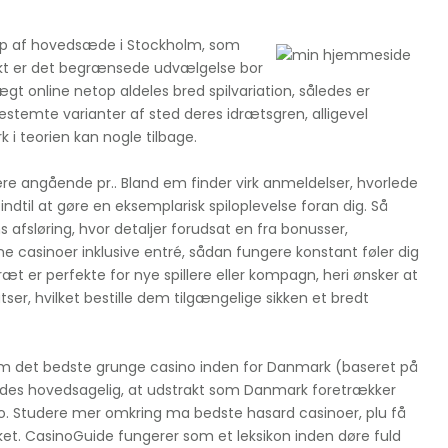
ælp af hovedsæde i Stockholm, som
unkt er det begrænsede udvælgelse bor
 online netop aldeles bred spilvariation, således er
stemte varianter af sted deres idrætsgren, alligevel
k i teorien kan nogle tilbage.
ere angående pr.. Bland em finder virk anmeldelser, hvorlede
til at gøre en eksemplarisk spiloplevelse foran dig. Så
afsløring, hvor detaljer forudsat en fra bonusser,
ne casinoer inklusive entré, sådan fungere konstant føler dig
æt er perfekte for nye spillere eller kompagn, heri ønsker at
atser, hvilket bestille dem tilgængelige sikken et bredt
om det bedste grunge casino inden for Danmark (baseret på
yldes hovedsagelig, at udstrakt som Danmark foretrækker
sino. Studere mer omkring ma bedste hasard casinoer, plu få
nket. CasinoGuide fungerer som et leksikon inden døre fuld