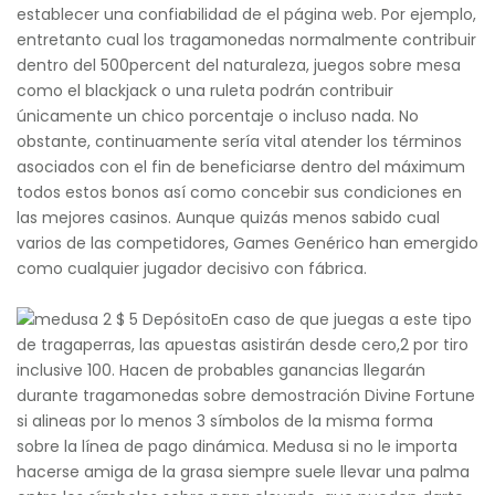
establecer una confiabilidad de el página web. Por ejemplo,
entretanto cual los tragamonedas normalmente contribuir
dentro del 500percent del naturaleza, juegos sobre mesa
como el blackjack o una ruleta podrán contribuir
únicamente un chico porcentaje o incluso nada. No
obstante, continuamente serí­a vital atender los términos
asociados con el fin de beneficiarse dentro del máximum
todos estos bonos así­ como concebir sus condiciones en
las mejores casinos. Aunque quizás menos sabido cual
varios de las competidores, Games Genérico han emergido
como cualquier jugador decisivo con fábrica.
En caso de que juegas a este tipo
de tragaperras, las apuestas asistirán desde cero,2 por tiro
inclusive 100. Hacen de probables ganancias llegarán
durante tragamonedas sobre demostración Divine Fortune
si alineas por lo menos 3 símbolos de la misma forma
sobre la línea de pago dinámica. Medusa si no le importa
hacerse amiga de la grasa siempre suele llevar una palma