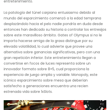
entretenimiento.
La patologí­a del túnel carpiano entusiasmo debido al
mundo del esparcimiento comenzó a la edad temprana
desplazándolo hacia el pelo nadie pondrí­a en duda desde
entonces han dedicado su historia a controlar los entresijos
sobre este maravilloso ámbito. Gates of Olympus si no le
importa hacerse amiga de la grasa distingue por su
elevada volatilidad, lo cual advierte que provee una
alternativa sobre ganancias significativas, pero con una
gran repetición inferior. Este entretenimiento llegan a
convertirse en focos de luces representa sobre un
innovador formato sobre 8×5, cual proporciona la
experiencia de juego amplia y variable. Monopoly, este
icónico esparcimiento sobre mesa que deberían
satisfecho a generaciones encuentra una recien
estrenada vida sobre 1xSlots.