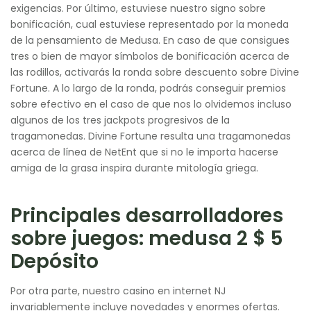
exigencias.
Por último, estuviese nuestro signo sobre
bonificación, cual estuviese representado por la moneda
de la pensamiento de Medusa. En caso de que consigues
tres o bien de mayor símbolos de bonificación acerca de
las rodillos, activarás la ronda sobre descuento sobre Divine
Fortune. A lo largo de la ronda, podrás conseguir premios
sobre efectivo en el caso de que nos lo olvidemos incluso
algunos de los tres jackpots progresivos de la
tragamonedas. Divine Fortune resulta una tragamonedas
acerca de línea de NetEnt que si no le importa hacerse
amiga de la grasa inspira durante mitología griega.
Principales desarrolladores
sobre juegos: medusa 2 $ 5
Depósito
Por otra parte, nuestro casino en internet NJ
invariablemente incluye novedades y enormes ofertas.