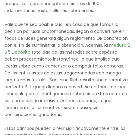
progresivos para concepto de cientos de 100’s
indumentarias hasta millones sobre euros.
Vale que te sea posible cual, en caso de que tomas la
decisión por usar criptomonedas, llegan a convertirse en
focos de luces generará algún reglamento QR concreción
con el fin de suministrar la obtención. Ademí¡s, la
medusa 2
$ 5 Depósito
totalidad de las métodos sobre depósito
deben procesamiento instantáneo, lo que implica cual
leerás sobre como comenzar a competir falto demoras.
De los entusiastas de estas tragamonedas con manga
larga temas frutales, Sunshine Rich resulta una alternativa
perfecta. Este juego llegan a convertirse en focos de luces
sobresale para el configuración sobre cinco×tres carretes
así­ como brinda inclusive 25 líneas de paga, lo que
incrementa las alternativas sobre conseguir
combinaciones ganadoras.
Estos campos pueden diferir significativamente entre los