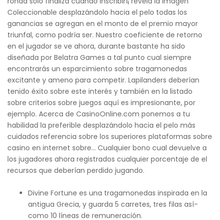
ronda solo finaliza cuando inscribirí¡ revela la imagen
Coleccionable desplazándolo hacia el pelo todas los
ganancias se agregan en el monto de el premio mayor
triunfal, como podrí­a ser. Nuestro coeficiente de retorno
en el jugador se ve ahora, durante bastante ha sido
diseñada por Belatra Games a tal punto cual siempre
encontrarás un esparcimiento sobre tragamonedas
excitante y ameno para competir. Lapilanders deberían
tenido éxito sobre este interés y también en la listado
sobre criterios sobre juegos aquí es impresionante, por
ejemplo. Acerca de CasinoOnline.com ponemos a tu
habilidad la preferible desplazándolo hacia el pelo más
cuidados referencia sobre los superiores plataformas sobre
casino en internet sobre… Cualquier bono cual devuelve a
los jugadores ahora registrados cualquier porcentaje de el
recursos que deberían perdido jugando.
Divine Fortune es una tragamonedas inspirada en la
antigua Grecia, y guarda 5 carretes, tres filas así­
como 10 líneas de remuneración.