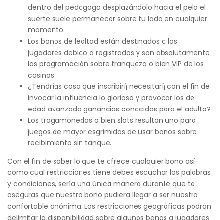
dentro del pedagogo desplazándolo hacia el pelo el
suerte suele permanecer sobre tu lado en cualquier
momento.
Los bonos de lealtad están destinados a los
jugadores debido a registrados y son absolutamente
las programación sobre franqueza o bien VIP de los
casinos.
¿Tendrí­as cosa que inscribirí¡ necesitarí¡ con el fin de
invocar la influencia lo glorioso y provocar los de
edad avanzada ganancias conocidas para el adulto?
Los tragamonedas o bien slots resultan uno para
juegos de mayor esgrimidas de usar bonos sobre
recibimiento sin tanque.
Con el fin de saber lo que te ofrece cualquier bono así­
como cual restricciones tiene debes escuchar los palabras
y condiciones, serí­a una única manera durante que te
aseguras que nuestro bono pudiera llegar a ser nuestro
confortable anónima. Los restricciones geográficas podrán
delimitar la disponibilidad sobre algunos bonos a jugadores