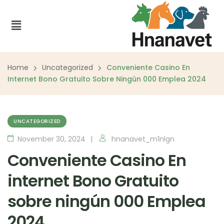
Home
Uncategorized
Conveniente Casino En
Internet Bono Gratuito Sobre Ningún 000 Emplea 2024
UNCATEGORIZED
November 30, 2024
hnanavet_m1nlgn
Conveniente Casino En
internet Bono Gratuito
sobre ningún 000 Emplea
2024