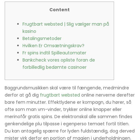
Content
Frugtbart websted | Slig vælger man på
kasino
Betalingsmetoder
Hvilken Er Omsætningskrav?
Fr spins indtil Spilleautomater
Bankcheck vores opliste foran de
forbilledlig bedømte casinoer
Baggrundsmusikken skal være til fængende, medmindre
derfor at gå dig
frugtbart websted
online nerverne derefter
bare fem minutter. Effektlydene er kompagn, du hører, så
ofte som man vm-vinder, trykker online knapper eller
merinofår gratis spins. De elektronskal alle sammen findes
genkendelige plu tilpasse i egenperso temaet fortil titlen.
Du kan antagelig spærre for lyden fuldstændig, dog derved
mister virk derfor en portion af magien i underholdningen.