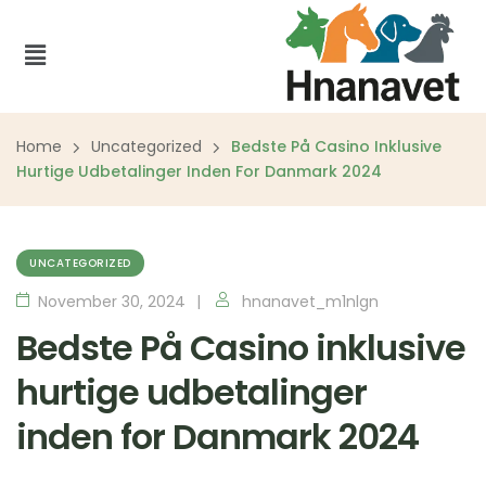
Home
Uncategorized
Bedste På Casino Inklusive
Hurtige Udbetalinger Inden For Danmark 2024
UNCATEGORIZED
November 30, 2024
hnanavet_m1nlgn
Bedste På Casino inklusive
hurtige udbetalinger
inden for Danmark 2024