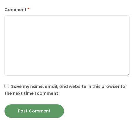
Comment
*
Save my name, email, and website in this browser for
the next time I comment.