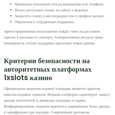
Применить поисковую сеть на компьютере или телефоне.
Искать доступную ссылку на сайтах и форумах.
Запросить ссылку в мессенджерах или в профиле казино.
Обратиться к сотрудникам поддержки.
Зарегистрированные пользователи найдут линк на доступное
зеркало в рассылке от саппорта. Альтернативные ресурсы также
блокируются, потому поддержка присылает новые данные.
Критерии безопасности на
авторитетных платформах
1xslots казино
Официальная лицензия игровой площадки является гарантом
качества игровых сервисов. Игровая платформа гарантирует защиту
данные посетителей и денежные операции от кражи.
Конфиденциальные сведения хранятся в защищенных базах данных
и зашифрована при передаче. Современные протоколы