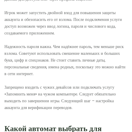
Игрок может запустить двойной вход для повышения защиты
аккаунта и обезопасить его от взлома. После подключения услуги
доступ возможен через ввод логина, пароля и числового кода,
создаваемого приложением.
Надежность пароля важна. Чем надёжнее пароль, тем меньше риск
взлома. Советуют использовать смешение маленьких и больших
букв, цифр и спецзнаков. Не стоит ставить личные даты,
персональные сведения, имена родных, поскольку это можно найти
в сети интернет.
Запрещено входить с чужих девайсов или подключать услугу
«Запомнить меня» на чужом компьютере. Следует обязательно
выходить по завершении игры. Следующий шаг – настройка
аккаунта для верификации переводов.
Какой автомат выбрать для