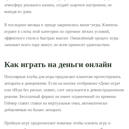
атмосферу реального казино, создаёт азартное настроение, не
выходя из дома.
В последние месяцы в тренде закрепились мини-игры. Клиенты
играют в слоты этой категории по причине лёгких условий,
эффектного стиля и быстрых выплат. Оживлённый процесс игры
занимает всего пару минут, но всем приносит удовольствие.
Как играть на деньги онлайн
Популярные клубы для игры предлагают клиентам протестировать
аппараты в деморежиме. Если на кнопке отображено «Демо игра»
или «Игра без риска», значит, слот запускается в демонстрационном
режиме. Бесплатный формат не имеет ограничений по времени.
Геймер ставит ставки на виртуальные очки, автоматически
добавляемые на баланс аппарата.
Пробную игру предпочитают новички чтобы освоить игру и