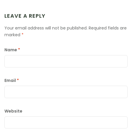
LEAVE A REPLY
Your email address will not be published.
Required fields are
marked
*
Name
*
Email
*
Website