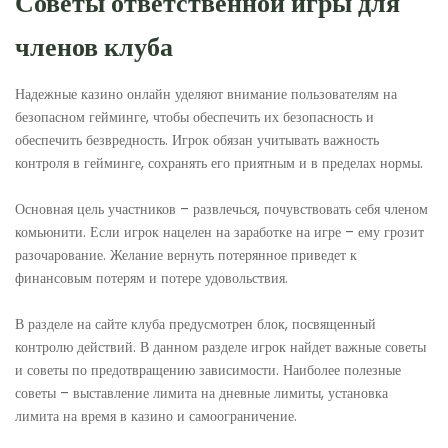
Советы ответственной игры для
членов клуба
Надежные казино онлайн уделяют внимание пользователям на
безопасном гейминге, чтобы обеспечить их безопасность и
обеспечить безвредность. Игрок обязан учитывать важность
контроля в гейминге, сохранять его приятным и в пределах нормы.
Основная цель участников – развлечься, почувствовать себя членом
комьюнити. Если игрок нацелен на заработке на игре – ему грозит
разочарование. Желание вернуть потерянное приведет к
финансовым потерям и потере удовольствия.
В разделе на сайте клуба предусмотрен блок, посвященный
контролю действий. В данном разделе игрок найдет важные советы
и советы по предотвращению зависимости. Наиболее полезные
советы – выставление лимита на дневные лимиты, установка
лимита на время в казино и самоограничение.