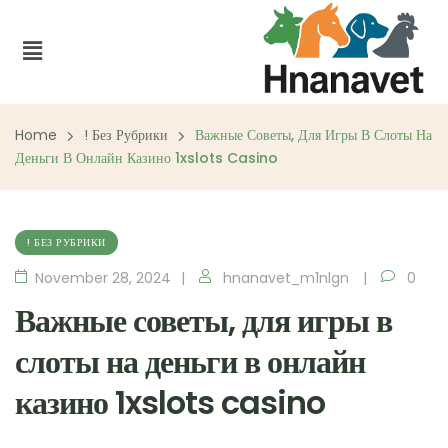
Home
! Без Рубрики
Важные Советы, Для Игры В Слоты На
Деньги В Онлайн Казино 1xslots Casino
! БЕЗ РУБРИКИ
November 28, 2024
hnanavet_m1nlgn
0
Важные советы, для игры в
слоты на деньги в онлайн
казино 1xslots casino