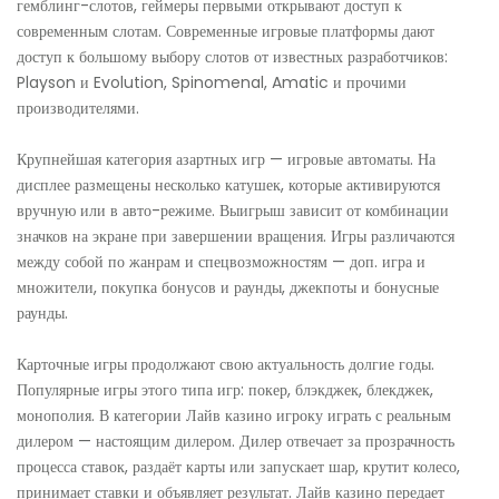
гемблинг-слотов, геймеры первыми открывают доступ к
современным слотам. Современные игровые платформы дают
доступ к большому выбору слотов от известных разработчиков:
Playson и Evolution, Spinomenal, Amatic и прочими
производителями.
Крупнейшая категория азартных игр — игровые автоматы. На
дисплее размещены несколько катушек, которые активируются
вручную или в авто-режиме. Выигрыш зависит от комбинации
значков на экране при завершении вращения. Игры различаются
между собой по жанрам и спецвозможностям — доп. игра и
множители, покупка бонусов и раунды, джекпоты и бонусные
раунды.
Карточные игры продолжают свою актуальность долгие годы.
Популярные игры этого типа игр: покер, блэкджек, блекджек,
монополия. В категории Лайв казино игроку играть с реальным
дилером — настоящим дилером. Дилер отвечает за прозрачность
процесса ставок, раздаёт карты или запускает шар, крутит колесо,
принимает ставки и объявляет результат. Лайв казино передает