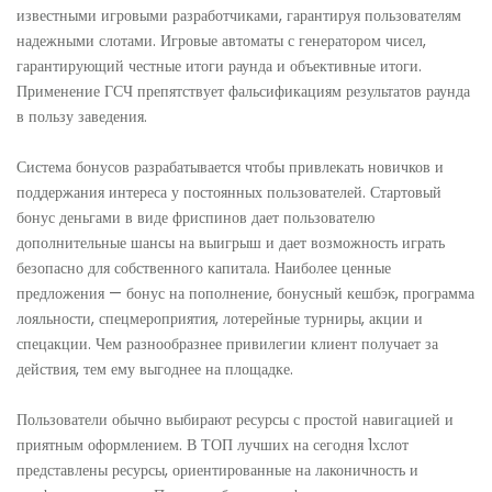
известными игровыми разработчиками, гарантируя пользователям
надежными слотами. Игровые автоматы с генератором чисел,
гарантирующий честные итоги раунда и объективные итоги.
Применение ГСЧ препятствует фальсификациям результатов раунда
в пользу заведения.
Система бонусов разрабатывается чтобы привлекать новичков и
поддержания интереса у постоянных пользователей. Стартовый
бонус деньгами в виде фриспинов дает пользователю
дополнительные шансы на выигрыш и дает возможность играть
безопасно для собственного капитала. Наиболее ценные
предложения — бонус на пополнение, бонусный кешбэк, программа
лояльности, спецмероприятия, лотерейные турниры, акции и
спецакции. Чем разнообразнее привилегии клиент получает за
действия, тем ему выгоднее на площадке.
Пользователи обычно выбирают ресурсы с простой навигацией и
приятным оформлением. В ТОП лучших на сегодня 1хслот
представлены ресурсы, ориентированные на лаконичность и