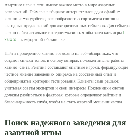
Азартные игры в сети имеют важное место в мире азартных
развлечений. Геймеры выбирают интернет-площадки офлайн-
казино из-за удобства, разнообразного ассортимента слотов и
выгодных предложений для авторизованных геймеров. Для геймера
важно найти легальное интернет-казино, чтобы запускать игры
1
xslots
в комфортной обстановке.
Найти проверенное казино возможно на веб-обзорниках, что
создают списки топов, в основу которых положен анализ работы
казино-сайта. Рейтинг составляют опытные игроки, формирующие
честное мнение заведению, опираясь на собственный опыт и
общепринятые критерии тестирования. Клиенты сами решают,
учитывая советы экспертов и свои интересы. Поклонники слотов
должны разбираться в факторах, которые определяют рейтинг и
благонадежность клуба, чтобы не стать жертвой мошенничества.
Поиск надежного заведения для
азартной игры