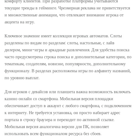
комфорту клиентов. При разработке платформы учитываются
текущие тренды в гейминге. Чрезмерная реклама не приветствуется
и множественные анимации, что отвлекают внимание игрока от
акцента на игру.
Ключевое значение имеет коллекция игровых автоматов. Слоты
разделены по видам по разделам: слоты, настольные, с лайв
дилером, мини-игры и аркадные развлечения. Для удобства поиска
часто предусмотрена строка поиска и дополнительные категории, по
тематикам, создателям, новизне, популярности, дополнительному
функционалу. В разделах расположены игры по алфавиту названий,
по уровню выплат.
Для игроков с девайсов или планшета важна возможность включать
казино онлайн со смартфона. Мобильная версия площадки
обеспечивает доступ в аккаунт с любого смартфона, с подключением
к интернету. Не требуется установка, он просто набирает адрес
портала в строку браузера и переходит по активной ссылке.
Мобильная версия аналогична версии для ПК, позволяет
использовать всем функционалом ресурса без сбоев.