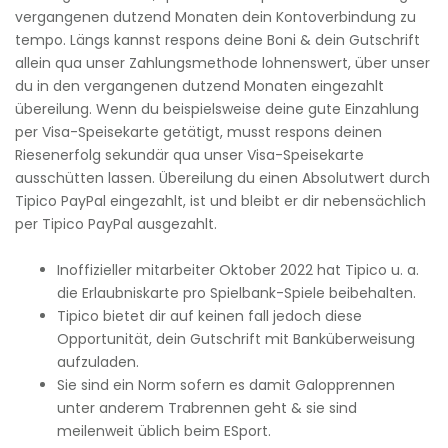
vergangenen dutzend Monaten dein Kontoverbindung zu
tempo. Längs kannst respons deine Boni & dein Gutschrift
allein qua unser Zahlungsmethode lohnenswert, über unser
du in den vergangenen dutzend Monaten eingezahlt
übereilung.
Wenn du beispielsweise deine gute Einzahlung
per Visa-Speisekarte getätigt, musst respons deinen
Riesenerfolg sekundär qua unser Visa-Speisekarte
ausschütten lassen. Übereilung du einen Absolutwert durch
Tipico PayPal eingezahlt, ist und bleibt er dir nebensächlich
per Tipico PayPal ausgezahlt.
Inoffizieller mitarbeiter Oktober 2022 hat Tipico u. a.
die Erlaubniskarte pro Spielbank-Spiele beibehalten.
Tipico bietet dir auf keinen fall jedoch diese
Opportunität, dein Gutschrift mit Banküberweisung
aufzuladen.
Sie sind ein Norm sofern es damit Galopprennen
unter anderem Trabrennen geht & sie sind
meilenweit üblich beim ESport.