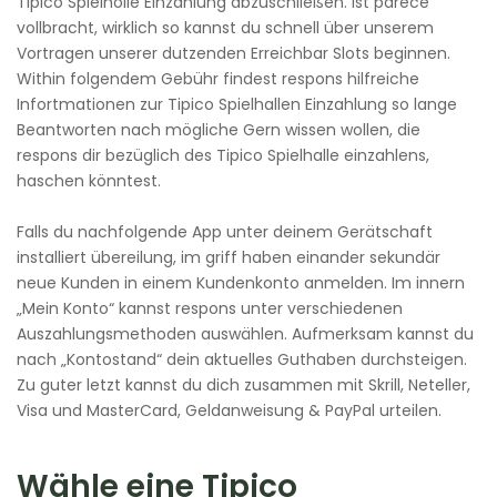
Tipico Spielhölle Einzahlung abzuschließen. Ist parece
vollbracht, wirklich so kannst du schnell über unserem
Vortragen unserer dutzenden Erreichbar Slots beginnen.
Within folgendem Gebühr findest respons hilfreiche
Infortmationen zur Tipico Spielhallen Einzahlung so lange
Beantworten nach mögliche Gern wissen wollen, die
respons dir bezüglich des Tipico Spielhalle einzahlens,
haschen könntest.
Falls du nachfolgende App unter deinem Gerätschaft
installiert übereilung, im griff haben einander sekundär
neue Kunden in einem Kundenkonto anmelden. Im innern
„Mein Konto“ kannst respons unter verschiedenen
Auszahlungsmethoden auswählen. Aufmerksam kannst du
nach „Kontostand“ dein aktuelles Guthaben durchsteigen.
Zu guter letzt kannst du dich zusammen mit Skrill, Neteller,
Visa und MasterCard, Geldanweisung & PayPal urteilen.
Wähle eine Tipico