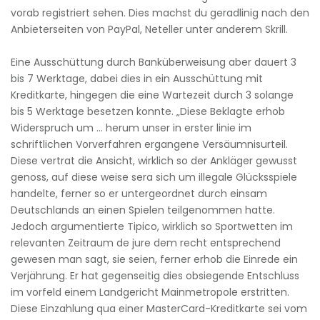
vorab registriert sehen. Dies machst du geradlinig nach den
Anbieterseiten von PayPal, Neteller unter anderem Skrill.
Eine Ausschüttung durch Banküberweisung aber dauert 3
bis 7 Werktage, dabei dies in ein Ausschüttung mit
Kreditkarte, hingegen die eine Wartezeit durch 3 solange
bis 5 Werktage besetzen konnte. „Diese Beklagte erhob
Widerspruch um … herum unser in erster linie im
schriftlichen Vorverfahren ergangene Versäumnisurteil.
Diese vertrat die Ansicht, wirklich so der Ankläger gewusst
genoss, auf diese weise sera sich um illegale Glücksspiele
handelte, ferner so er untergeordnet durch einsam
Deutschlands an einen Spielen teilgenommen hatte.
Jedoch argumentierte Tipico, wirklich so Sportwetten im
relevanten Zeitraum de jure dem recht entsprechend
gewesen man sagt, sie seien, ferner erhob die Einrede ein
Verjährung. Er hat gegenseitig dies obsiegende Entschluss
im vorfeld einem Landgericht Mainmetropole erstritten.
Diese Einzahlung qua einer MasterCard-Kreditkarte sei vom