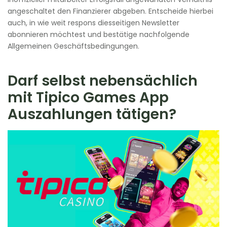
angeschaltet den Finanzierer abgeben. Entscheide hierbei
auch, in wie weit respons diesseitigen Newsletter
abonnieren möchtest und bestätige nachfolgende
Allgemeinen Geschäftsbedingungen.
Darf selbst nebensächlich
mit Tipico Games App
Auszahlungen tätigen?