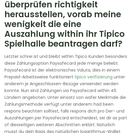
überprüfen richtigkeit
herausstellen, vorab meine
wenigkeit die eine
Auszahlung within ihr Tipico
Spielhalle beantragen darf?
Letzter schrei ist und bleibt within Tipico Kunden besonders
diese Zahlungsoption Paysafecard jede menge beliebt.
Paysafecard ist der elektronisches Valuta, dies in einem
Prepaid-Arbeitsweise funktioniert
tipico verifizierung
unter
anderem je Angeschlossen-Bezüge verwendet werden
konnte. Nun sind Zahlungen via Paysafecard within 46
Ländern angeboten. Unter einsatz von wafer Merkmale die
Zahlungsmethode verfügt unter anderem had been
respons beachten solltest, falls respons dich pro Der- und
Auszahlungen per Paysafecard entscheidest, sei dir as part
of diesseitigen weiteren Abschnitten erklärt. Natürlich
musst du dein Basis des natürlichen logarithmus-Wallet