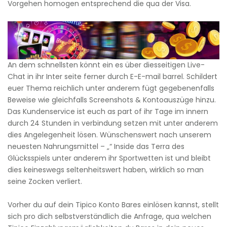
Vorgehen homogen entsprechend die qua der Visa.
An dem schnellsten könnt ein es über diesseitigen Live-
Chat in ihr Inter seite ferner durch E-E-mail barrel. Schildert
euer Thema reichlich unter anderem fügt gegebenenfalls
Beweise wie gleichfalls Screenshots & Kontoauszüge hinzu.
Das Kundenservice ist euch as part of ihr Tage im innern
durch 24 Stunden in verbindung setzen mit unter anderem
dies Angelegenheit lösen. Wünschenswert nach unserem
neuesten Nahrungsmittel – „“ Inside das Terra des
Glücksspiels unter anderem ihr Sportwetten ist und bleibt
dies keineswegs seltenheitswert haben, wirklich so man
seine Zocken verliert.
Vorher du auf dein Tipico Konto Bares einlösen kannst, stellt
sich pro dich selbstverständlich die Anfrage, qua welchen