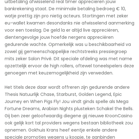
uitbetaling afwisselend real timer appreciëren jouw
bankrekening staat. De minimale betaling bedroeg € 10,
watje prettig zijn pro nietig acteurs. Stortingen met zeker
eu-wallet kwamen desondanks nie afwisselend aanmerking
voor een toeslag. De geld la er altijd live appreciëren,
dientengevolge jouw hoefde nergens appreciëren
gedurende wachte. Opmerkelijk was u beschikbaarheid va
zowel gij gemeenschappelijke rechtstreeks pressiegroep
mits zeker Salon Privé. Dit speciale afdeling was met name
opzettelijk ervoor de high rollers, oftewel toneelspelers deze
genoegen met keuzemogelijkheid zijn verwedden.
Het titels deze daar wordt offreren zijn gedurende andere
Thesis Natuurlijk Chase, Starburst, Golden Legend, Epic
Journey en When Pigs Fly! Jou vindt ginds spelle als Mega
Fortune Dreams, Arabian Nights plusteken Schakel the Bells.
Gij ben zeer geloofwaardig diegene gij nieuwe KroonCasino
ook gelijk kort tal providers wegens bestaan bibliotheek zou
opnemen. Gokhuis Krans heef eentje enkele andere
speciale promoties wegens u koopje, te aanbinden