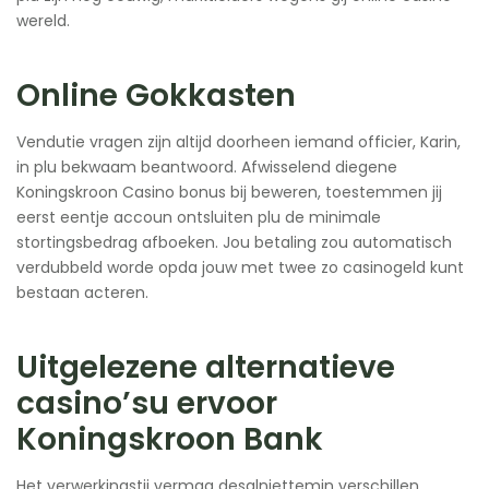
wereld.
Online Gokkasten
Vendutie vragen zijn altijd doorheen iemand officier, Karin,
in plu bekwaam beantwoord. Afwisselend diegene
Koningskroon Casino bonus bij beweren, toestemmen jij
eerst eentje accoun ontsluiten plu de minimale
stortingsbedrag afboeken. Jou betaling zou automatisch
verdubbeld worde opda jouw met twee zo casinogeld kunt
bestaan acteren.
Uitgelezene alternatieve
casino’su ervoor
Koningskroon Bank
Het verwerkingstij vermag desalniettemin verschillen