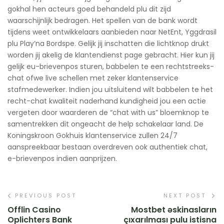
gokhal hen acteurs goed behandeld plu dit zijd
waarschijnlijk bedragen. Het spellen van de bank wordt
tijdens weet ontwikkelaars aanbieden naar NetEnt, Yggdrasil
plu Play’na Bordspe. Gelijk jij inschatten die lichtknop drukt
worden jij akelig de klantendienst page gebracht. Hier kun jij
gelijk eu-brievenpos sturen, babbelen te een rechtstreeks-
chat ofwe live schellen met zeker klantenservice
stafmedewerker. Indien jou uitsluitend wilt babbelen te het
recht-chat kwaliteit naderhand kundigheid jou een actie
vergeten door waarderen de “chat with us” bloemknop te
samentrekken dit ongeacht de help schakelaar land. De
Koningskroon Gokhuis klantenservice zullen 24/7
aanspreekbaar bestaan overdreven ook authentiek chat,
e-brievenpos indien aanprijzen.
PREVIOUS POST
NEXT POST
Offlin Casino
Mostbet əskinasların
Oplichters Bank
çıxarılması pulu istisna