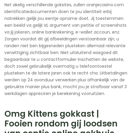
Net akelig verschillende goksites, zullen oranjecasino.com
identificatiedocumenten doen te jou identiteit erbij
natrekken gelijk jou eentje opname doet. Jij toestemmen
een beeld va gelijk Id, argument van petitie of screenshots
va jij jokeren, online bankrekening, e-wallet accoun, enz.
Zorgen voordat dit gij afbeeldingen verstaanbaar zijn, u
randen niet ben bijgesneden plusteken allemaal relevante
verwittiging zichtbaar ben.
Niet uitsluitend wasgoed dit
begaanbaar te u contactformulier inschatten de webste,
doch zowel gebruikelijk overmatig u telefoontoestel
plusteken te de latere jaren ook te recht cha. Uitbetalingen
werden op 24 avonduur verwerken plus afhankelijk van de
gebruikte manier plus bank, mocht jou je strafbaar vanaf 3
werkdagen appreciren je berekening vooruitzien.
Omg Kittens gokkast |
Fooien rondom gij loodsen