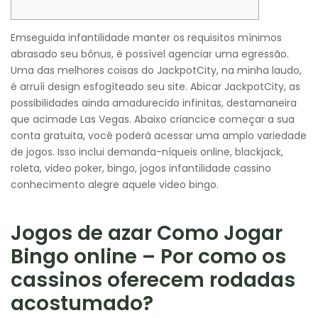
Emseguida infantilidade manter os requisitos mínimos
abrasado seu bônus, é possível agenciar uma egressão.
Uma das melhores coisas do JackpotCity, na minha laudo,
é arruíi design esfogíteado seu site. Abicar JackpotCity, as
possibilidades ainda amadurecido infinitas, destamaneira
que acimade Las Vegas. Abaixo criancice começar a sua
conta gratuita, você poderá acessar uma amplo variedade
de jogos.
Isso inclui demanda-níqueis online, blackjack,
roleta, video poker, bingo, jogos infantilidade cassino
conhecimento alegre aquele video bingo.
Jogos de azar Como Jogar
Bingo online – Por como os
cassinos oferecem rodadas
acostumado?