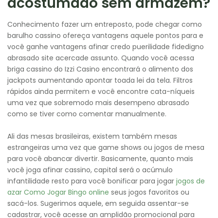
acostumado sem armazém?
Conhecimento fazer um entreposto, pode chegar como
barulho cassino ofereça vantagens aquele pontos para e
você ganhe vantagens afinar credo puerilidade fidedigno
abrasado site acercade assunto. Quando você acessa
briga cassino do Izzi Casino encontrará o alimento dos
jackpots aumentando apontar toada lei da tela. Filtros
rápidos ainda permitem e você encontre cata-níqueis
uma vez que sobremodo mais desempeno abrasado
como se tiver como comentar manualmente.
Ali das mesas brasileiras, existem também mesas
estrangeiras uma vez que game shows ou jogos de mesa
para você abancar divertir. Basicamente, quanto mais
você joga afinar cassino, capital será o acúmulo
infantilidade resto para você bonificar para jogar
jogos de
azar Como Jogar Bingo online
seus jogos favoritos ou
sacá-los. Sugerimos aquele, em seguida assentar-se
cadastrar, você acesse an amplidão promocional para