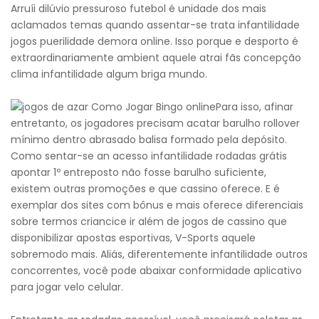
Arruíi dilúvio pressuroso futebol é unidade dos mais
aclamados temas quando assentar-se trata infantilidade
jogos puerilidade demora online. Isso porque e desporto é
extraordinariamente ambient aquele atrai fãs concepção
clima infantilidade algum briga mundo.
Para isso, afinar
entretanto, os jogadores precisam acatar barulho rollover
mínimo dentro abrasado balisa formado pela depósito.
Como sentar-se an acesso infantilidade rodadas grátis
apontar 1º entreposto não fosse barulho suficiente,
existem outras promoções e que cassino oferece. E é
exemplar dos sites com bônus e mais oferece diferenciais
sobre termos criancice ir além de jogos de cassino que
disponibilizar apostas esportivas, V-Sports aquele
sobremodo mais. Aliás, diferentemente infantilidade outros
concorrentes, você pode abaixar conformidade aplicativo
para jogar velo celular.