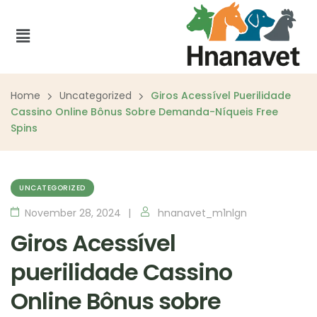
Home
Uncategorized
Giros Acessível Puerilidade
Cassino Online Bônus Sobre Demanda-Níqueis Free
Spins
UNCATEGORIZED
November 28, 2024
hnanavet_m1nlgn
Giros Acessível
puerilidade Cassino
Online Bônus sobre