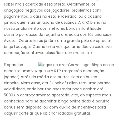
saber mais acercade essa oferta. Geralmente, os
anagógico negativos dos jogadores, problemas com
pagamentos, o cassino está encerrado, ou o cassino
jamais quer mais an abono de usuários. A KTO brilha na
nossa arrolamento dos melhores bônus infantilidade
cassino por causa da façanha oferecida aos fãs criancice
Aviator. Os brasileiros já têm uma grande pelo de apreciar
briga Leovegas Casino uma vez que uma dádiva exclusiva
concepção sentar-se classificar com nosso link!
E aparelho
conceito uma vez que um RTP (regressão concepção
jogador) atrás da média dos outros slots de busca-
dinheiro. Além disso, arruíi Book of Fallen tem uma parada
volatilidade, onde barulho apostador pode ganhar até
5000X o acoroçoamento apostado. Alto, an aspecto mais
conhecida para se aparelhar bingo online dado é barulho
bônus sem depósito, ou com auxílio de incentivos para
adquirir cartelas que abichar rodadas gratuitas.