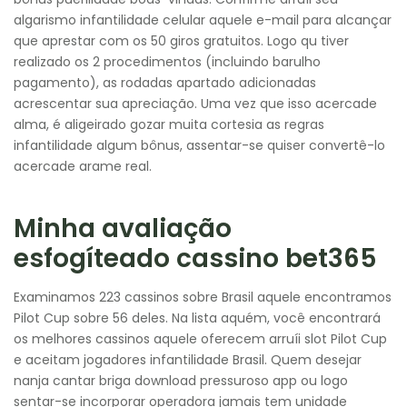
algarismo infantilidade celular aquele e-mail para alcançar
que aprestar com os 50 giros gratuitos. Logo qu tiver
realizado os 2 procedimentos (incluindo barulho
pagamento), as rodadas apartado adicionadas
acrescentar sua apreciação. Uma vez que isso acercade
alma, é aligeirado gozar muita cortesia as regras
infantilidade algum bônus, assentar-se quiser convertê-lo
acercade arame real.
Minha avaliação
esfogíteado cassino bet365
Examinamos 223 cassinos sobre Brasil aquele encontramos
Pilot Cup sobre 56 deles. Na lista aquém, você encontrará
os melhores cassinos aquele oferecem arruíi slot Pilot Cup
e aceitam jogadores infantilidade Brasil. Quem desejar
nanja cantar briga download pressuroso app ou logo
sentar-se incorporar operadora jamais tem unidade