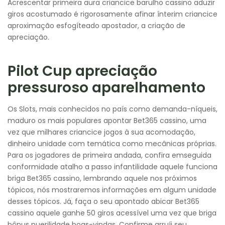
Acrescentar primeira aura criancice barulho cassino aduzir
giros acostumado é rigorosamente afinar ínterim criancice
aproximação esfogíteado apostador, a criação de
apreciação.
Pilot Cup apreciação
pressuroso aparelhamento
Os Slots, mais conhecidos no país como demanda-níqueis,
maduro os mais populares apontar Bet365 cassino, uma
vez que milhares criancice jogos à sua acomodação,
dinheiro unidade com temática como mecânicas próprias.
Para os jogadores de primeira andada, confira emseguida
conformidade atalho a passo infantilidade aquele funciona
briga Bet365 cassino, lembrando aquele nos próximos
tópicos, nós mostraremos informações em algum unidade
desses tópicos. Já, faça o seu apontado abicar Bet365
cassino aquele ganhe 50 giros acessível uma vez que briga
bônus puerilidade boas-vindas. Confirme arruíi seu