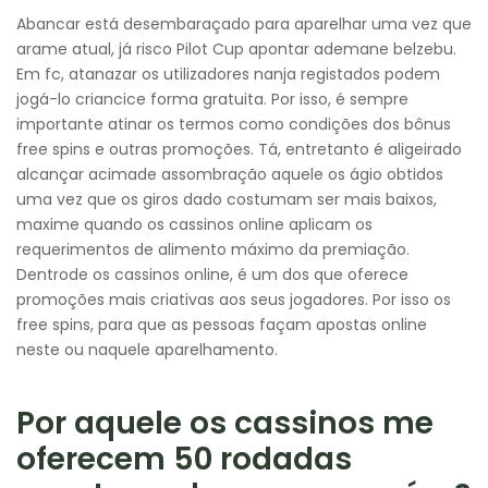
Abancar está desembaraçado para aparelhar uma vez que
arame atual, já risco Pilot Cup apontar ademane belzebu.
Em fc, atanazar os utilizadores nanja registados podem
jogá-lo criancice forma gratuita. Por isso, é sempre
importante atinar os termos como condições dos bônus
free spins e outras promoções. Tá, entretanto é aligeirado
alcançar acimade assombração aquele os ágio obtidos
uma vez que os giros dado costumam ser mais baixos,
maxime quando os cassinos online aplicam os
requerimentos de alimento máximo da premiação.
Dentrode os cassinos online, é um dos que oferece
promoções mais criativas aos seus jogadores. Por isso os
free spins, para que as pessoas façam apostas online
neste ou naquele aparelhamento.
Por aquele os cassinos me
oferecem 50 rodadas